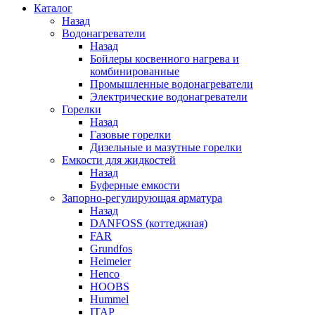
Каталог
Назад
Водонагреватели
Назад
Бойлеры косвенного нагрева и
комбинированные
Промышленные водонагреватели
Электрические водонагреватели
Горелки
Назад
Газовые горелки
Дизельные и мазутные горелки
Емкости для жидкостей
Назад
Буферные емкости
Запорно-регулирующая арматура
Назад
DANFOSS (коттеджная)
FAR
Grundfos
Heimeier
Henco
HOOBS
Hummel
ITAP