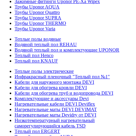
Зажимные фитинги Uponor PE-Xa Wipex
Трубы Uponor AQUA
Трубы Uponor Quattro
Трубы Uponor SUPRA
Трубы Uponor THERMO
Трубы Uponor Varia
Теплые полы водяные
Водяной теплый пол REHAU
Водяной теплый пол и комплектующие UPONOR
Теплый пол Henco
Теплый пол KNAUF
Теплые полы электрические
Инфракрасный пленочный "Теплый пол №1"
Кабели для наружного монтажа DEVI
Кабели для обогрева кровли DEVI
Кабели для обогрева труб и водопровода DEVI
Комплектующие и аксессуары Devi
Нагревательные кабели DEVI Deviflex
Нагревательные маты DEVI DEVIMAT
Нагревательные маты Devidry от DEVI
Низкотемпературный нагревательный
саморегулирующийся кабель TSD
Тёплый пол ERGERT