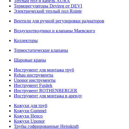
Теплый пол и кабель AURA
Терморегуляторы Devireg от DEVI
Электрический теплый пол Rointe
Вентили для ручной регулировки радиаторов
Воздухоотводчики и клапаны Маевского
Коллекторы
Термостатические клапаны
Шаровые краны
Инструмент для монтажа труб
Rehau инструменты
Uponor инструменты
Инструмент Fusitek
Инструмент ROTHENBERGER
Инструмент для монтажа в аренду
Кожухи для труб
Кожухи Gummel
Кожухи Henco
Кожухи Uponor
Трубы гофрированные Heisskraft