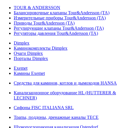
TOUR & ANDERSSON
Балансировочные клапаны Tour&Andersson (TA)
Измерительные приборы Tour&Andersson (TA)
Приводы Tour&Andersson (TA)
Регулирующие клапаны Tour&Andersson (TA)
Регуляторы давления Tour&Andersson (TA)
Dimplex
Каминокомплекты Dimplex
Очаги Dimplex
Порталы Dimplex
Exemet
Камины Exemet
Средства для каминов, котлов и дымоходов HANSA
Канализационное оборудование HL (HUTTERER &
LECHNER)
Сифоны FISC ITALIANA SRL
Трапы, поддоны, дренажные каналы TECE
Шумопоглощающая канализация Ostendorf