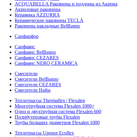
ACQUABELLA Раковины и поддоны из Акрона
Акриловые раковины
Керамика AZZURRA
Керамические раковины TECLA
Раковины накладные BelBagno
Санфарфор
Санфаянс
Санфаянс BelBagno
Санфаянс CEZARES
Санфаянс NERO CERAMICA
Смесители
Смесители BelBagno
Смесители CEZARES
Смесители Haiba
Теплотрассы Thermaflex | Flexalen
Многотрубная система Flexalen 1000+
Одно и двухтрубная система Flexalen 600
Полибутеновые трубы Flexalen
Трубы больших диаметров Flexalen 1000
Теплотрассы Uponor Ecoflex