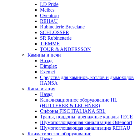
LD Pride
Meibes
Oventrop
REHAU
Rubinetterie Bresciane
SCHLOSSER
SR Rubinetterie
TIEMME
TOUR & ANDERSSON
Камины и печи
Назад
Dimplex
Exemet
Средства для каминов, котлов и дымоходов
HANSA
Канализация
Назад
Канализационное оборудование HL
(HUTTERER & LECHNER)
Сифоны FISC ITALIANA SRL
Трапы, поддоны, дренажные каналы TECE
Шумопоглощающая канализация Ostendorf
Шумопоглощающая канализация REHAU
Климатическое оборудование
Назад