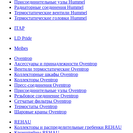
Присоединительные узлы Hummel
Радиаторные соединения Hummel
Термостатические вентили Hummel
Термостатические головки Hummel
ITAP
LD Pride
Meibes
Oventrop
Аксессуары и принадлежности Oventrop
Вентили термостатические Oventrop
Коллекторные шкафы Oventrop
Коллекторы Oventrop
Пресс-соединения Oventrop
Присоединительные узлы Oventrop
Резьбовое соединение Oventrop
Сетчатые фильтры Oventrop
Термостаты Oventrop
Шаровые краны Oventrop
REHAU
Коллекторы и распределительные гребенки REHAU
Кронштейны REHAU