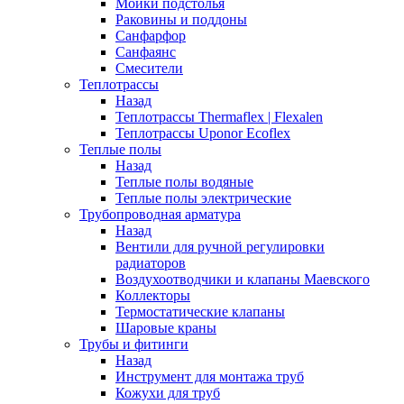
Мойки подстолья
Раковины и поддоны
Санфарфор
Санфаянс
Смесители
Теплотрассы
Назад
Теплотрассы Thermaflex | Flexalen
Теплотрассы Uponor Ecoflex
Теплые полы
Назад
Теплые полы водяные
Теплые полы электрические
Трубопроводная арматура
Назад
Вентили для ручной регулировки
радиаторов
Воздухоотводчики и клапаны Маевского
Коллекторы
Термостатические клапаны
Шаровые краны
Трубы и фитинги
Назад
Инструмент для монтажа труб
Кожухи для труб