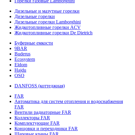
Горелки газовые Lamborghini
Дизельные и мазутные горелки
Дизельные горелки
Дизельные горелки Lamborghini
Жидкотопливные горелки ACV
Жидкотопливные горелки De Dietrich
Буферные емкости
9BAR
Buderus
Ecosystem
Eldom
Hajdu
OSO
DANFOSS (коттеджная)
FAR
Автоматика для систем отопления и водоснабжения
FAR
Вентили радиаторные FAR
Коллекторы FAR
Комплектующие FAR
Концовки и переходники FAR
Шаровые краны FAR