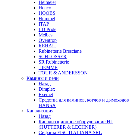
Heimeier
Henco
HOOBS
Hummel
ITAP
LD Pride
Meibes
Oventrop
REHAU
Rubinetterie Bresciane
SCHLOSSER
SR Rubinetterie
TIEMME
TOUR & ANDERSSON
Камины и печи
Назад
Dimplex
Exemet
Средства для каминов, котлов и дымоходов
HANSA
Канализация
Назад
Канализационное оборудование HL
(HUTTERER & LECHNER)
Сифоны FISC ITALIANA SRL