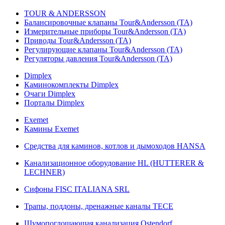
TOUR & ANDERSSON
Балансировочные клапаны Tour&Andersson (TA)
Измерительные приборы Tour&Andersson (TA)
Приводы Tour&Andersson (TA)
Регулирующие клапаны Tour&Andersson (TA)
Регуляторы давления Tour&Andersson (TA)
Dimplex
Каминокомплекты Dimplex
Очаги Dimplex
Порталы Dimplex
Exemet
Камины Exemet
Средства для каминов, котлов и дымоходов HANSA
Канализационное оборудование HL (HUTTERER &
LECHNER)
Сифоны FISC ITALIANA SRL
Трапы, поддоны, дренажные каналы TECE
Шумопоглощающая канализация Ostendorf