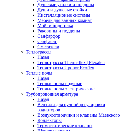
Душевые уголки и поддоны
Души и душевые стойки
Инсталляционые системы
Мебель для ванных комнат
Мойки подстолья
Раковины и поддоны
Санфарфор
Санфаянс
Смесители
Теплотрассы
Назад
Теплотрассы Thermaflex | Flexalen
Теплотрассы Uponor Ecoflex
Теплые полы
Назад
Теплые полы водяные
Теплые полы электрические
Трубопроводная арматура
Назад
Вентили для ручной регулировки
радиаторов
Воздухоотводчики и клапаны Маевского
Коллекторы
Термостатические клапаны
Шаровые краны