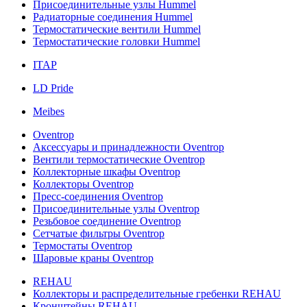
Присоединительные узлы Hummel
Радиаторные соединения Hummel
Термостатические вентили Hummel
Термостатические головки Hummel
ITAP
LD Pride
Meibes
Oventrop
Аксессуары и принадлежности Oventrop
Вентили термостатические Oventrop
Коллекторные шкафы Oventrop
Коллекторы Oventrop
Пресс-соединения Oventrop
Присоединительные узлы Oventrop
Резьбовое соединение Oventrop
Сетчатые фильтры Oventrop
Термостаты Oventrop
Шаровые краны Oventrop
REHAU
Коллекторы и распределительные гребенки REHAU
Кронштейны REHAU