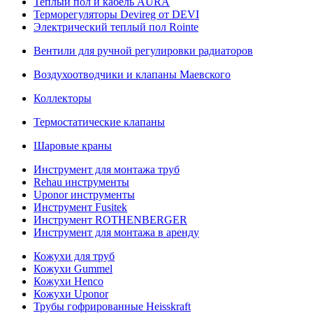
Теплый пол и кабель AURA
Терморегуляторы Devireg от DEVI
Электрический теплый пол Rointe
Вентили для ручной регулировки радиаторов
Воздухоотводчики и клапаны Маевского
Коллекторы
Термостатические клапаны
Шаровые краны
Инструмент для монтажа труб
Rehau инструменты
Uponor инструменты
Инструмент Fusitek
Инструмент ROTHENBERGER
Инструмент для монтажа в аренду
Кожухи для труб
Кожухи Gummel
Кожухи Henco
Кожухи Uponor
Трубы гофрированные Heisskraft