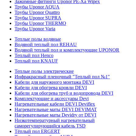
Зажимные фитинги Uponor PE-Xa Wipex
Трубы Uponor AQUA
Трубы Uponor Quattro
Трубы Uponor SUPRA
Трубы Uponor THERMO
Трубы Uponor Varia
Теплые полы водяные
Водяной теплый пол REHAU
Водяной теплый пол и комплектующие UPONOR
Теплый пол Henco
Теплый пол KNAUF
Теплые полы электрические
Инфракрасный пленочный "Теплый пол №1"
Кабели для наружного монтажа DEVI
Кабели для обогрева кровли DEVI
Кабели для обогрева труб и водопровода DEVI
Комплектующие и аксессуары Devi
Нагревательные кабели DEVI Deviflex
Нагревательные маты DEVI DEVIMAT
Нагревательные маты Devidry от DEVI
Низкотемпературный нагревательный
саморегулирующийся кабель TSD
Тёплый пол ERGERT