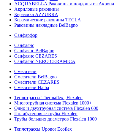
ACQUABELLA Раковины и поддоны из Акрона
Акриловые раковины
Керамика AZZURRA
Керамические раковины TECLA
Раковины накладные BelBagno
Санфарфор
Санфаянс
Санфаянс BelBagno
Санфаянс CEZARES
Санфаянс NERO CERAMICA
Смесители
Смесители BelBagno
Смесители CEZARES
Смесители Haiba
Теплотрассы Thermaflex | Flexalen
Многотрубная система Flexalen 1000+
Одно и двухтрубная система Flexalen 600
Полибутеновые трубы Flexalen
Трубы больших диаметров Flexalen 1000
Теплотрассы Uponor Ecoflex