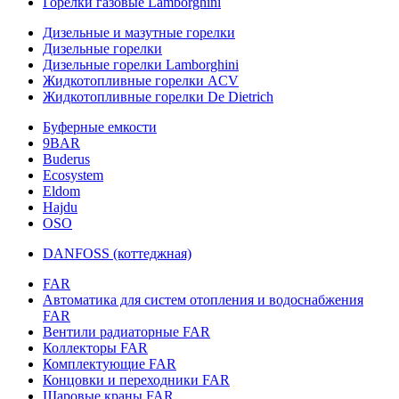
Горелки газовые Lamborghini
Дизельные и мазутные горелки
Дизельные горелки
Дизельные горелки Lamborghini
Жидкотопливные горелки ACV
Жидкотопливные горелки De Dietrich
Буферные емкости
9BAR
Buderus
Ecosystem
Eldom
Hajdu
OSO
DANFOSS (коттеджная)
FAR
Автоматика для систем отопления и водоснабжения
FAR
Вентили радиаторные FAR
Коллекторы FAR
Комплектующие FAR
Концовки и переходники FAR
Шаровые краны FAR