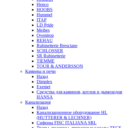
Henco
HOOBS
Hummel
ITAP
LD Pride
Meibes
Oventrop
REHAU
Rubinetterie Bresciane
SCHLOSSER
SR Rubinetterie
TIEMME
TOUR & ANDERSSON
Камины и печи
Назад
Dimplex
Exemet
Средства для каминов, котлов и дымоходов
HANSA
Канализация
Назад
Канализационное оборудование HL
(HUTTERER & LECHNER)
Сифоны FISC ITALIANA SRL
Трапы, поддоны, дренажные каналы TECE