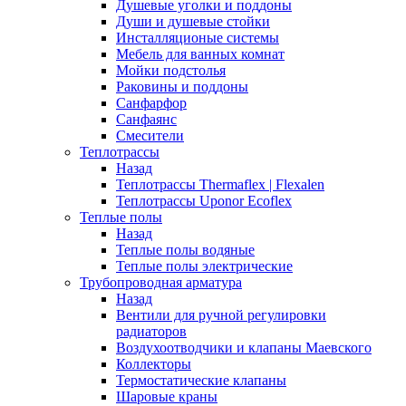
Душевые уголки и поддоны
Души и душевые стойки
Инсталляционые системы
Мебель для ванных комнат
Мойки подстолья
Раковины и поддоны
Санфарфор
Санфаянс
Смесители
Теплотрассы
Назад
Теплотрассы Thermaflex | Flexalen
Теплотрассы Uponor Ecoflex
Теплые полы
Назад
Теплые полы водяные
Теплые полы электрические
Трубопроводная арматура
Назад
Вентили для ручной регулировки
радиаторов
Воздухоотводчики и клапаны Маевского
Коллекторы
Термостатические клапаны
Шаровые краны