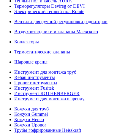
Теплый пол и кабель AURA
Терморегуляторы Devireg от DEVI
Электрический теплый пол Rointe
Вентили для ручной регулировки радиаторов
Воздухоотводчики и клапаны Маевского
Коллекторы
Термостатические клапаны
Шаровые краны
Инструмент для монтажа труб
Rehau инструменты
Uponor инструменты
Инструмент Fusitek
Инструмент ROTHENBERGER
Инструмент для монтажа в аренду
Кожухи для труб
Кожухи Gummel
Кожухи Henco
Кожухи Uponor
Трубы гофрированные Heisskraft