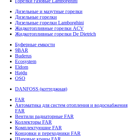
Горелки газовые Lamborghini
Дизельные и мазутные горелки
Дизельные горелки
Дизельные горелки Lamborghini
Жидкотопливные горелки ACV
Жидкотопливные горелки De Dietrich
Буферные емкости
9BAR
Buderus
Ecosystem
Eldom
Hajdu
OSO
DANFOSS (коттеджная)
FAR
Автоматика для систем отопления и водоснабжения
FAR
Вентили радиаторные FAR
Коллекторы FAR
Комплектующие FAR
Концовки и переходники FAR
Шаровые краны FAR