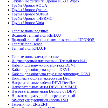
Зажимные фитинги Uponor PE-Xa Wipex
Трубы Uponor AQUA
Трубы Uponor Quattro
Трубы Uponor SUPRA
Трубы Uponor THERMO
Трубы Uponor Varia
Теплые полы водяные
Водяной теплый пол REHAU
Водяной теплый пол и комплектующие UPONOR
Теплый пол Henco
Теплый пол KNAUF
Теплые полы электрические
Инфракрасный пленочный "Теплый пол №1"
Кабели для наружного монтажа DEVI
Кабели для обогрева кровли DEVI
Кабели для обогрева труб и водопровода DEVI
Комплектующие и аксессуары Devi
Нагревательные кабели DEVI Deviflex
Нагревательные маты DEVI DEVIMAT
Нагревательные маты Devidry от DEVI
Низкотемпературный нагревательный
саморегулирующийся кабель TSD
Тёплый пол ERGERT