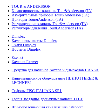
TOUR & ANDERSSON
Балансировочные клапаны Tour&Andersson (TA)
Измерительные приборы Tour&Andersson (TA)
Приводы Tour&Andersson (TA)
Регулирующие клапаны Tour&Andersson (TA)
Регуляторы давления Tour&Andersson (TA)
Dimplex
Каминокомплекты Dimplex
Очаги Dimplex
Порталы Dimplex
Exemet
Камины Exemet
Средства для каминов, котлов и дымоходов HANSA
Канализационное оборудование HL (HUTTERER &
LECHNER)
Сифоны FISC ITALIANA SRL
Трапы, поддоны, дренажные каналы TECE
Шумопоглощающая канализация Ostendorf