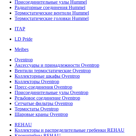
Присоединительные узлы Hummel
Радиаторные соединения Hummel
Термостатические вентили Hummel
Термостатические головки Hummel
ITAP
LD Pride
Meibes
Oventrop
Аксессуары и принадлежности Oventrop
Вентили термостатические Oventrop
Коллекторные шкафы Oventrop
Коллекторы Oventrop
Пресс-соединения Oventrop
Присоединительные узлы Oventrop
Резьбовое соединение Oventrop
Сетчатые фильтры Oventrop
Термостаты Oventrop
Шаровые краны Oventrop
REHAU
Коллекторы и распределительные гребенки REHAU
Кронштейны REHAU