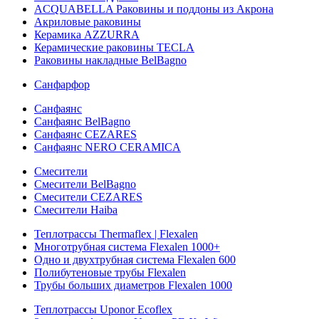
ACQUABELLA Раковины и поддоны из Акрона
Акриловые раковины
Керамика AZZURRA
Керамические раковины TECLA
Раковины накладные BelBagno
Санфарфор
Санфаянс
Санфаянс BelBagno
Санфаянс CEZARES
Санфаянс NERO CERAMICA
Смесители
Смесители BelBagno
Смесители CEZARES
Смесители Haiba
Теплотрассы Thermaflex | Flexalen
Многотрубная система Flexalen 1000+
Одно и двухтрубная система Flexalen 600
Полибутеновые трубы Flexalen
Трубы больших диаметров Flexalen 1000
Теплотрассы Uponor Ecoflex