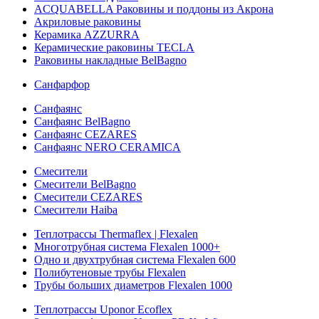
ACQUABELLA Раковины и поддоны из Акрона
Акриловые раковины
Керамика AZZURRA
Керамические раковины TECLA
Раковины накладные BelBagno
Санфарфор
Санфаянс
Санфаянс BelBagno
Санфаянс CEZARES
Санфаянс NERO CERAMICA
Смесители
Смесители BelBagno
Смесители CEZARES
Смесители Haiba
Теплотрассы Thermaflex | Flexalen
Многотрубная система Flexalen 1000+
Одно и двухтрубная система Flexalen 600
Полибутеновые трубы Flexalen
Трубы больших диаметров Flexalen 1000
Теплотрассы Uponor Ecoflex