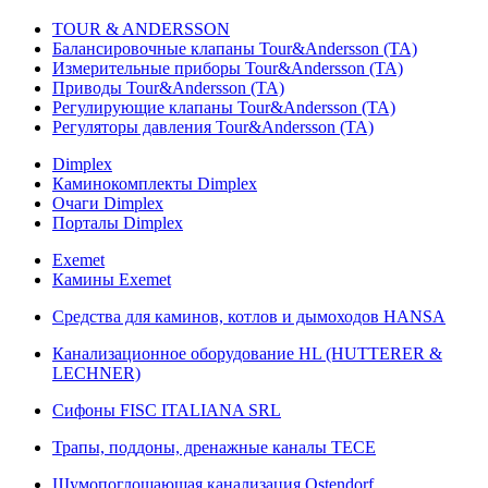
TOUR & ANDERSSON
Балансировочные клапаны Tour&Andersson (TA)
Измерительные приборы Tour&Andersson (TA)
Приводы Tour&Andersson (TA)
Регулирующие клапаны Tour&Andersson (TA)
Регуляторы давления Tour&Andersson (TA)
Dimplex
Каминокомплекты Dimplex
Очаги Dimplex
Порталы Dimplex
Exemet
Камины Exemet
Средства для каминов, котлов и дымоходов HANSA
Канализационное оборудование HL (HUTTERER &
LECHNER)
Сифоны FISC ITALIANA SRL
Трапы, поддоны, дренажные каналы TECE
Шумопоглощающая канализация Ostendorf