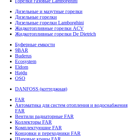
Горелки газовые Lamborghini
Дизельные и мазутные горелки
Дизельные горелки
Дизельные горелки Lamborghini
Жидкотопливные горелки ACV
Жидкотопливные горелки De Dietrich
Буферные емкости
9BAR
Buderus
Ecosystem
Eldom
Hajdu
OSO
DANFOSS (коттеджная)
FAR
Автоматика для систем отопления и водоснабжения
FAR
Вентили радиаторные FAR
Коллекторы FAR
Комплектующие FAR
Концовки и переходники FAR
Шаровые краны FAR