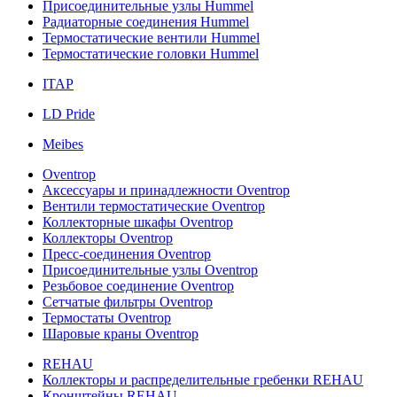
Присоединительные узлы Hummel
Радиаторные соединения Hummel
Термостатические вентили Hummel
Термостатические головки Hummel
ITAP
LD Pride
Meibes
Oventrop
Аксессуары и принадлежности Oventrop
Вентили термостатические Oventrop
Коллекторные шкафы Oventrop
Коллекторы Oventrop
Пресс-соединения Oventrop
Присоединительные узлы Oventrop
Резьбовое соединение Oventrop
Сетчатые фильтры Oventrop
Термостаты Oventrop
Шаровые краны Oventrop
REHAU
Коллекторы и распределительные гребенки REHAU
Кронштейны REHAU