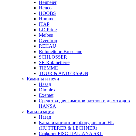
Heimeier
Henco
HOOBS
Hummel
ITAP
LD Pride
Meibes
Oventrop
REHAU
Rubinetterie Bresciane
SCHLOSSER
SR Rubinetterie
TIEMME
TOUR & ANDERSSON
Камины и печи
Назад
Dimplex
Exemet
Средства для каминов, котлов и дымоходов
HANSA
Канализация
Назад
Канализационное оборудование HL
(HUTTERER & LECHNER)
Сифоны FISC ITALIANA SRL