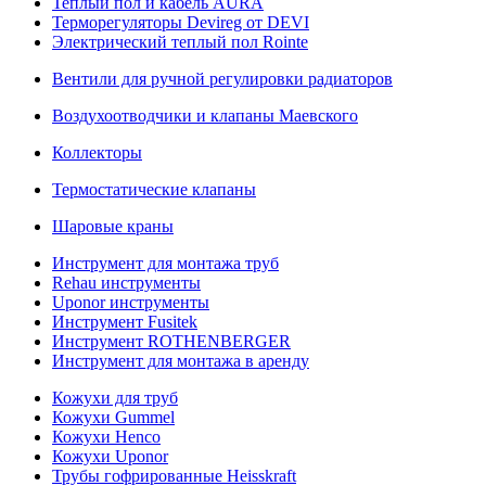
Теплый пол и кабель AURA
Терморегуляторы Devireg от DEVI
Электрический теплый пол Rointe
Вентили для ручной регулировки радиаторов
Воздухоотводчики и клапаны Маевского
Коллекторы
Термостатические клапаны
Шаровые краны
Инструмент для монтажа труб
Rehau инструменты
Uponor инструменты
Инструмент Fusitek
Инструмент ROTHENBERGER
Инструмент для монтажа в аренду
Кожухи для труб
Кожухи Gummel
Кожухи Henco
Кожухи Uponor
Трубы гофрированные Heisskraft