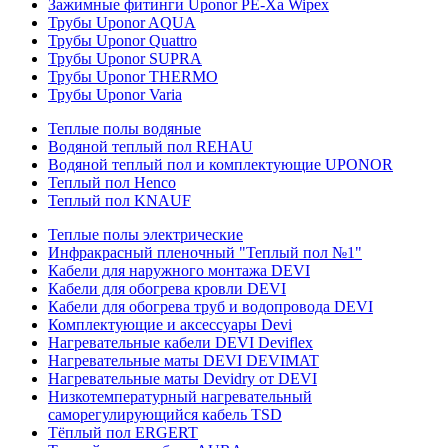
Зажимные фитинги Uponor PE-Xa Wipex
Трубы Uponor AQUA
Трубы Uponor Quattro
Трубы Uponor SUPRA
Трубы Uponor THERMO
Трубы Uponor Varia
Теплые полы водяные
Водяной теплый пол REHAU
Водяной теплый пол и комплектующие UPONOR
Теплый пол Henco
Теплый пол KNAUF
Теплые полы электрические
Инфракрасный пленочный "Теплый пол №1"
Кабели для наружного монтажа DEVI
Кабели для обогрева кровли DEVI
Кабели для обогрева труб и водопровода DEVI
Комплектующие и аксессуары Devi
Нагревательные кабели DEVI Deviflex
Нагревательные маты DEVI DEVIMAT
Нагревательные маты Devidry от DEVI
Низкотемпературный нагревательный
саморегулирующийся кабель TSD
Тёплый пол ERGERT