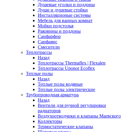
Душевые уголки и поддоны
Души и душевые стойки
Инсталляционые системы
Мебель для ванных комнат
Мойки подстолья
Раковины и поддоны
Санфарфор
Санфаянс
Смесители
Теплотрассы
Назад
Теплотрассы Thermaflex | Flexalen
Теплотрассы Uponor Ecoflex
Теплые полы
Назад
Теплые полы водяные
Теплые полы электрические
Трубопроводная арматура
Назад
Вентили для ручной регулировки
радиаторов
Воздухоотводчики и клапаны Маевского
Коллекторы
Термостатические клапаны
Шаровые краны