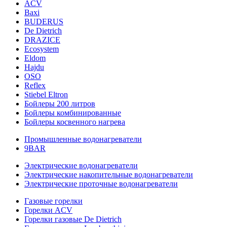
ACV
Baxi
BUDERUS
De Dietrich
DRAZICE
Ecosystem
Eldom
Hajdu
OSO
Reflex
Stiebel Eltron
Бойлеры 200 литров
Бойлеры комбинированные
Бойлеры косвенного нагрева
Промышленные водонагреватели
9BAR
Электрические водонагреватели
Электрические накопительные водонагреватели
Электрические проточные водонагреватели
Газовые горелки
Горелки ACV
Горелки газовые De Dietrich