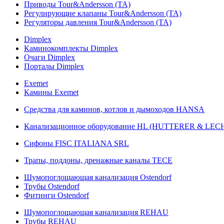
Приводы Tour&Andersson (TA)
Регулирующие клапаны Tour&Andersson (TA)
Регуляторы давления Tour&Andersson (TA)
Dimplex
Каминокомплекты Dimplex
Очаги Dimplex
Порталы Dimplex
Exemet
Камины Exemet
Средства для каминов, котлов и дымоходов HANSA
Канализационное оборудование HL (HUTTERER & LE
Сифоны FISC ITALIANA SRL
Трапы, поддоны, дренажные каналы TECE
Шумопоглощающая канализация Ostendorf
Трубы Ostendorf
Фитинги Ostendorf
Шумопоглощающая канализация REHAU
Трубы REHAU