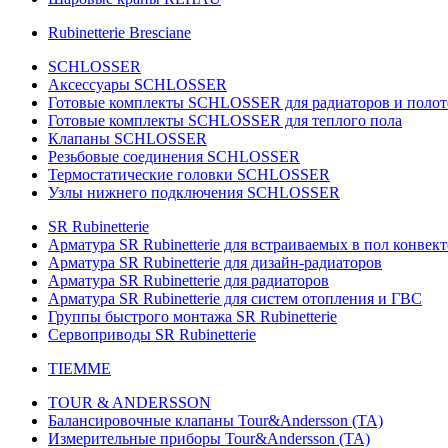
Rubinetterie Bresciane
SCHLOSSER
Аксессуары SCHLOSSER
Готовые комплекты SCHLOSSER для радиаторов и поло
Готовые комплекты SCHLOSSER для теплого пола
Клапаны SCHLOSSER
Резьбовые соединения SCHLOSSER
Термостатические головки SCHLOSSER
Узлы нижнего подключения SCHLOSSER
SR Rubinetterie
Арматура SR Rubinetterie для встраиваемых в пол конвек
Арматура SR Rubinetterie для дизайн-радиаторов
Арматура SR Rubinetterie для радиаторов
Арматура SR Rubinetterie для систем отопления и ГВС
Группы быстрого монтажа SR Rubinetterie
Сервоприводы SR Rubinetterie
TIEMME
TOUR & ANDERSSON
Балансировочные клапаны Tour&Andersson (TA)
Измерительные приборы Tour&Andersson (TA)