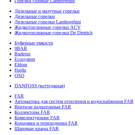
Горелки газовые Lamborghini
Дизельные и мазутные горелки
Дизельные горелки
Дизельные горелки Lamborghini
Жидкотопливные горелки ACV
Жидкотопливные горелки De Dietrich
Буферные емкости
9BAR
Buderus
Ecosystem
Eldom
Hajdu
OSO
DANFOSS (коттеджная)
FAR
Автоматика для систем отопления и водоснабжения FAR
Вентили радиаторные FAR
Коллекторы FAR
Комплектующие FAR
Концовки и переходники FAR
Шаровые краны FAR