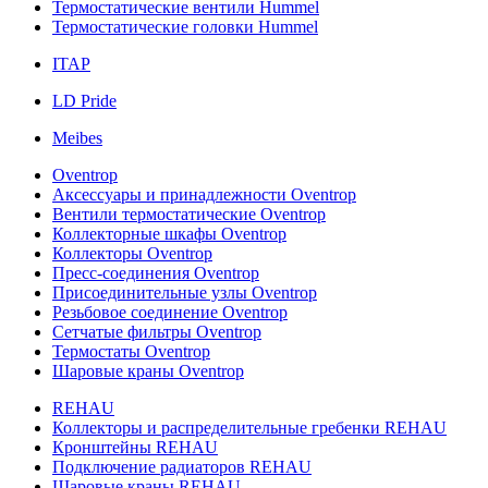
Термостатические вентили Hummel
Термостатические головки Hummel
ITAP
LD Pride
Meibes
Oventrop
Аксессуары и принадлежности Oventrop
Вентили термостатические Oventrop
Коллекторные шкафы Oventrop
Коллекторы Oventrop
Пресс-соединения Oventrop
Присоединительные узлы Oventrop
Резьбовое соединение Oventrop
Сетчатые фильтры Oventrop
Термостаты Oventrop
Шаровые краны Oventrop
REHAU
Коллекторы и распределительные гребенки REHAU
Кронштейны REHAU
Подключение радиаторов REHAU
Шаровые краны REHAU