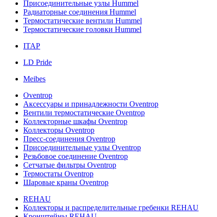
Присоединительные узлы Hummel
Радиаторные соединения Hummel
Термостатические вентили Hummel
Термостатические головки Hummel
ITAP
LD Pride
Meibes
Oventrop
Аксессуары и принадлежности Oventrop
Вентили термостатические Oventrop
Коллекторные шкафы Oventrop
Коллекторы Oventrop
Пресс-соединения Oventrop
Присоединительные узлы Oventrop
Резьбовое соединение Oventrop
Сетчатые фильтры Oventrop
Термостаты Oventrop
Шаровые краны Oventrop
REHAU
Коллекторы и распределительные гребенки REHAU
Кронштейны REHAU