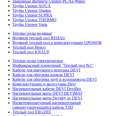
Зажимные фитинги Uponor PE-Xa Wipex
Трубы Uponor AQUA
Трубы Uponor Quattro
Трубы Uponor SUPRA
Трубы Uponor THERMO
Трубы Uponor Varia
Теплые полы водяные
Водяной теплый пол REHAU
Водяной теплый пол и комплектующие UPONOR
Теплый пол Henco
Теплый пол KNAUF
Теплые полы электрические
Инфракрасный пленочный "Теплый пол №1"
Кабели для наружного монтажа DEVI
Кабели для обогрева кровли DEVI
Кабели для обогрева труб и водопровода DEVI
Комплектующие и аксессуары Devi
Нагревательные кабели DEVI Deviflex
Нагревательные маты DEVI DEVIMAT
Нагревательные маты Devidry от DEVI
Низкотемпературный нагревательный
саморегулирующийся кабель TSD
Тёплый пол ERGERT