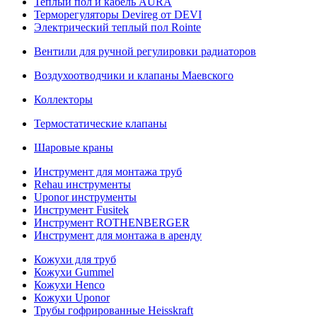
Теплый пол и кабель AURA
Терморегуляторы Devireg от DEVI
Электрический теплый пол Rointe
Вентили для ручной регулировки радиаторов
Воздухоотводчики и клапаны Маевского
Коллекторы
Термостатические клапаны
Шаровые краны
Инструмент для монтажа труб
Rehau инструменты
Uponor инструменты
Инструмент Fusitek
Инструмент ROTHENBERGER
Инструмент для монтажа в аренду
Кожухи для труб
Кожухи Gummel
Кожухи Henco
Кожухи Uponor
Трубы гофрированные Heisskraft