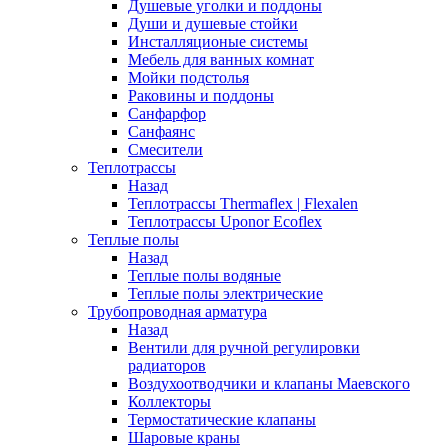
Душевые уголки и поддоны
Души и душевые стойки
Инсталляционые системы
Мебель для ванных комнат
Мойки подстолья
Раковины и поддоны
Санфарфор
Санфаянс
Смесители
Теплотрассы
Назад
Теплотрассы Thermaflex | Flexalen
Теплотрассы Uponor Ecoflex
Теплые полы
Назад
Теплые полы водяные
Теплые полы электрические
Трубопроводная арматура
Назад
Вентили для ручной регулировки
радиаторов
Воздухоотводчики и клапаны Маевского
Коллекторы
Термостатические клапаны
Шаровые краны