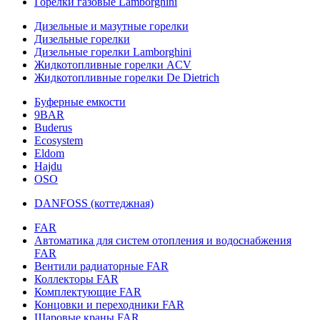
Горелки газовые Lamborghini
Дизельные и мазутные горелки
Дизельные горелки
Дизельные горелки Lamborghini
Жидкотопливные горелки ACV
Жидкотопливные горелки De Dietrich
Буферные емкости
9BAR
Buderus
Ecosystem
Eldom
Hajdu
OSO
DANFOSS (коттеджная)
FAR
Автоматика для систем отопления и водоснабжения
FAR
Вентили радиаторные FAR
Коллекторы FAR
Комплектующие FAR
Концовки и переходники FAR
Шаровые краны FAR