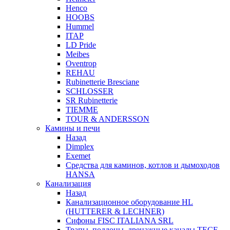
Henco
HOOBS
Hummel
ITAP
LD Pride
Meibes
Oventrop
REHAU
Rubinetterie Bresciane
SCHLOSSER
SR Rubinetterie
TIEMME
TOUR & ANDERSSON
Камины и печи
Назад
Dimplex
Exemet
Средства для каминов, котлов и дымоходов
HANSA
Канализация
Назад
Канализационное оборудование HL
(HUTTERER & LECHNER)
Сифоны FISC ITALIANA SRL
Трапы, поддоны, дренажные каналы TECE