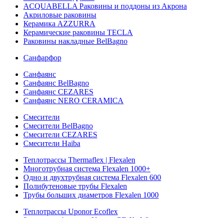
ACQUABELLA Раковины и поддоны из Акрона
Акриловые раковины
Керамика AZZURRA
Керамические раковины TECLA
Раковины накладные BelBagno
Санфарфор
Санфаянс
Санфаянс BelBagno
Санфаянс CEZARES
Санфаянс NERO CERAMICA
Смесители
Смесители BelBagno
Смесители CEZARES
Смесители Haiba
Теплотрассы Thermaflex | Flexalen
Многотрубная система Flexalen 1000+
Одно и двухтрубная система Flexalen 600
Полибутеновые трубы Flexalen
Трубы больших диаметров Flexalen 1000
Теплотрассы Uponor Ecoflex