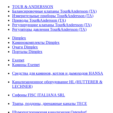
TOUR & ANDERSSON
Балансировочные клапаны Tour&Andersson (TA)
Измерительные приборы Tour&Andersson (TA)
Приводы Tour&Andersson (TA)
Регулирующие клапаны Tour&Andersson (TA)
Регуляторы давления Tour&Andersson (TA)
Dimplex
Каминокомплекты Dimplex
Очаги Dimplex
Порталы Dimplex
Exemet
Камины Exemet
Средства для каминов, котлов и дымоходов HANSA
Канализационное оборудование HL (HUTTERER &
LECHNER)
Сифоны FISC ITALIANA SRL
Трапы, поддоны, дренажные каналы TECE
Шумопоглощающая канализация Ostendorf