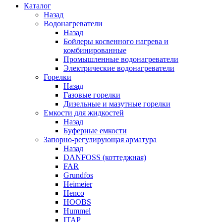
Каталог
Назад
Водонагреватели
Назад
Бойлеры косвенного нагрева и
комбинированные
Промышленные водонагреватели
Электрические водонагреватели
Горелки
Назад
Газовые горелки
Дизельные и мазутные горелки
Емкости для жидкостей
Назад
Буферные емкости
Запорно-регулирующая арматура
Назад
DANFOSS (коттеджная)
FAR
Grundfos
Heimeier
Henco
HOOBS
Hummel
ITAP