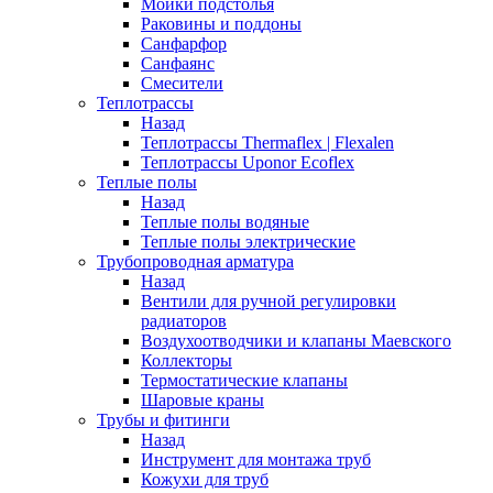
Мойки подстолья
Раковины и поддоны
Санфарфор
Санфаянс
Смесители
Теплотрассы
Назад
Теплотрассы Thermaflex | Flexalen
Теплотрассы Uponor Ecoflex
Теплые полы
Назад
Теплые полы водяные
Теплые полы электрические
Трубопроводная арматура
Назад
Вентили для ручной регулировки
радиаторов
Воздухоотводчики и клапаны Маевского
Коллекторы
Термостатические клапаны
Шаровые краны
Трубы и фитинги
Назад
Инструмент для монтажа труб
Кожухи для труб