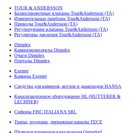
TOUR & ANDERSSON
Балансировочные клапаны Tour&Andersson (TA)
Измерительные приборы Tour&Andersson (TA)
Приводы Tour&Andersson (TA)
Регулирующие клапаны Tour&Andersson (TA)
Регуляторы давления Tour&Andersson (TA)
Dimplex
Каминокомплекты Dimplex
Очаги Dimplex
Порталы Dimplex
Exemet
Камины Exemet
Средства для каминов, котлов и дымоходов HANSA
Канализационное оборудование HL (HUTTERER &
LECHNER)
Сифоны FISC ITALIANA SRL
Трапы, поддоны, дренажные каналы TECE
Шумопоглощающая канализация Ostendorf