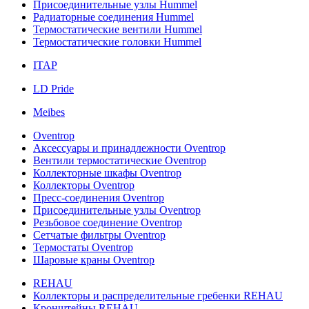
Присоединительные узлы Hummel
Радиаторные соединения Hummel
Термостатические вентили Hummel
Термостатические головки Hummel
ITAP
LD Pride
Meibes
Oventrop
Аксессуары и принадлежности Oventrop
Вентили термостатические Oventrop
Коллекторные шкафы Oventrop
Коллекторы Oventrop
Пресс-соединения Oventrop
Присоединительные узлы Oventrop
Резьбовое соединение Oventrop
Сетчатые фильтры Oventrop
Термостаты Oventrop
Шаровые краны Oventrop
REHAU
Коллекторы и распределительные гребенки REHAU
Кронштейны REHAU