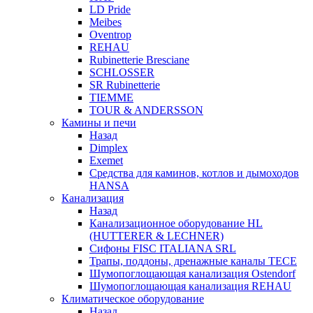
LD Pride
Meibes
Oventrop
REHAU
Rubinetterie Bresciane
SCHLOSSER
SR Rubinetterie
TIEMME
TOUR & ANDERSSON
Камины и печи
Назад
Dimplex
Exemet
Средства для каминов, котлов и дымоходов
HANSA
Канализация
Назад
Канализационное оборудование HL
(HUTTERER & LECHNER)
Сифоны FISC ITALIANA SRL
Трапы, поддоны, дренажные каналы TECE
Шумопоглощающая канализация Ostendorf
Шумопоглощающая канализация REHAU
Климатическое оборудование
Назад