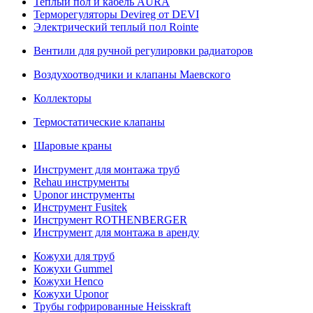
Теплый пол и кабель AURA
Терморегуляторы Devireg от DEVI
Электрический теплый пол Rointe
Вентили для ручной регулировки радиаторов
Воздухоотводчики и клапаны Маевского
Коллекторы
Термостатические клапаны
Шаровые краны
Инструмент для монтажа труб
Rehau инструменты
Uponor инструменты
Инструмент Fusitek
Инструмент ROTHENBERGER
Инструмент для монтажа в аренду
Кожухи для труб
Кожухи Gummel
Кожухи Henco
Кожухи Uponor
Трубы гофрированные Heisskraft