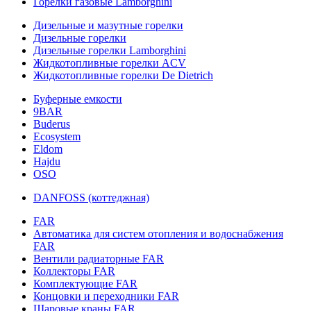
Горелки газовые Lamborghini
Дизельные и мазутные горелки
Дизельные горелки
Дизельные горелки Lamborghini
Жидкотопливные горелки ACV
Жидкотопливные горелки De Dietrich
Буферные емкости
9BAR
Buderus
Ecosystem
Eldom
Hajdu
OSO
DANFOSS (коттеджная)
FAR
Автоматика для систем отопления и водоснабжения
FAR
Вентили радиаторные FAR
Коллекторы FAR
Комплектующие FAR
Концовки и переходники FAR
Шаровые краны FAR