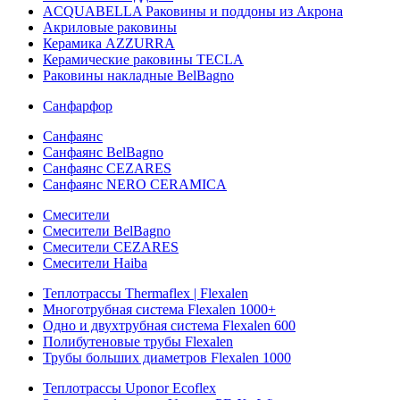
ACQUABELLA Раковины и поддоны из Акрона
Акриловые раковины
Керамика AZZURRA
Керамические раковины TECLA
Раковины накладные BelBagno
Санфарфор
Санфаянс
Санфаянс BelBagno
Санфаянс CEZARES
Санфаянс NERO CERAMICA
Смесители
Смесители BelBagno
Смесители CEZARES
Смесители Haiba
Теплотрассы Thermaflex | Flexalen
Многотрубная система Flexalen 1000+
Одно и двухтрубная система Flexalen 600
Полибутеновые трубы Flexalen
Трубы больших диаметров Flexalen 1000
Теплотрассы Uponor Ecoflex