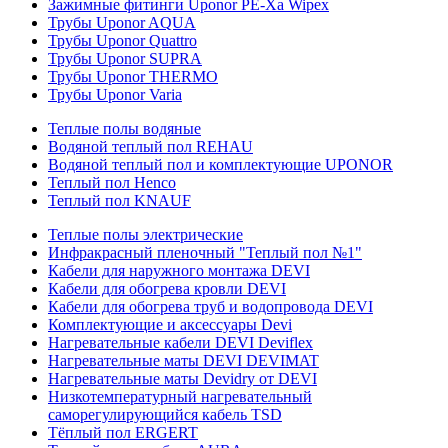
Зажимные фитинги Uponor PE-Xa Wipex
Трубы Uponor AQUA
Трубы Uponor Quattro
Трубы Uponor SUPRA
Трубы Uponor THERMO
Трубы Uponor Varia
Теплые полы водяные
Водяной теплый пол REHAU
Водяной теплый пол и комплектующие UPONOR
Теплый пол Henco
Теплый пол KNAUF
Теплые полы электрические
Инфракрасный пленочный "Теплый пол №1"
Кабели для наружного монтажа DEVI
Кабели для обогрева кровли DEVI
Кабели для обогрева труб и водопровода DEVI
Комплектующие и аксессуары Devi
Нагревательные кабели DEVI Deviflex
Нагревательные маты DEVI DEVIMAT
Нагревательные маты Devidry от DEVI
Низкотемпературный нагревательный
саморегулирующийся кабель TSD
Тёплый пол ERGERT