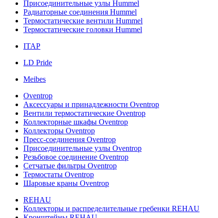
Присоединительные узлы Hummel
Радиаторные соединения Hummel
Термостатические вентили Hummel
Термостатические головки Hummel
ITAP
LD Pride
Meibes
Oventrop
Аксессуары и принадлежности Oventrop
Вентили термостатические Oventrop
Коллекторные шкафы Oventrop
Коллекторы Oventrop
Пресс-соединения Oventrop
Присоединительные узлы Oventrop
Резьбовое соединение Oventrop
Сетчатые фильтры Oventrop
Термостаты Oventrop
Шаровые краны Oventrop
REHAU
Коллекторы и распределительные гребенки REHAU
Кронштейны REHAU