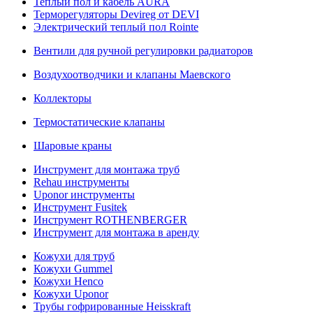
Теплый пол и кабель AURA
Терморегуляторы Devireg от DEVI
Электрический теплый пол Rointe
Вентили для ручной регулировки радиаторов
Воздухоотводчики и клапаны Маевского
Коллекторы
Термостатические клапаны
Шаровые краны
Инструмент для монтажа труб
Rehau инструменты
Uponor инструменты
Инструмент Fusitek
Инструмент ROTHENBERGER
Инструмент для монтажа в аренду
Кожухи для труб
Кожухи Gummel
Кожухи Henco
Кожухи Uponor
Трубы гофрированные Heisskraft