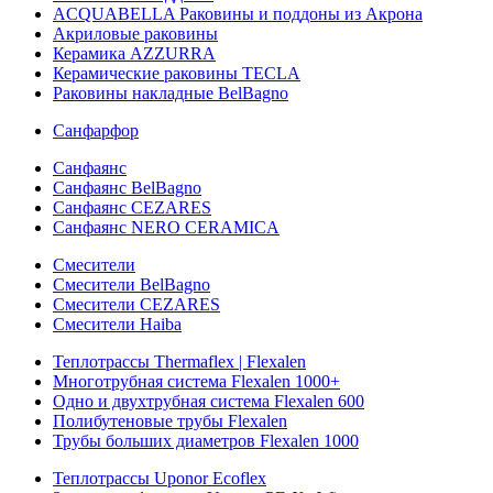
ACQUABELLA Раковины и поддоны из Акрона
Акриловые раковины
Керамика AZZURRA
Керамические раковины TECLA
Раковины накладные BelBagno
Санфарфор
Санфаянс
Санфаянс BelBagno
Санфаянс CEZARES
Санфаянс NERO CERAMICA
Смесители
Смесители BelBagno
Смесители CEZARES
Смесители Haiba
Теплотрассы Thermaflex | Flexalen
Многотрубная система Flexalen 1000+
Одно и двухтрубная система Flexalen 600
Полибутеновые трубы Flexalen
Трубы больших диаметров Flexalen 1000
Теплотрассы Uponor Ecoflex