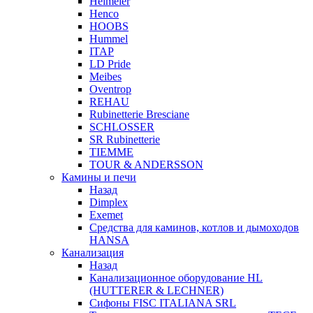
Heimeier
Henco
HOOBS
Hummel
ITAP
LD Pride
Meibes
Oventrop
REHAU
Rubinetterie Bresciane
SCHLOSSER
SR Rubinetterie
TIEMME
TOUR & ANDERSSON
Камины и печи
Назад
Dimplex
Exemet
Средства для каминов, котлов и дымоходов
HANSA
Канализация
Назад
Канализационное оборудование HL
(HUTTERER & LECHNER)
Сифоны FISC ITALIANA SRL