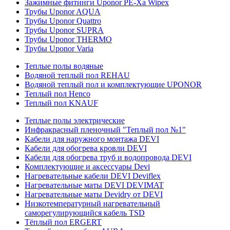
Зажимные фитинги Uponor PE-Xa Wipex
Трубы Uponor AQUA
Трубы Uponor Quattro
Трубы Uponor SUPRA
Трубы Uponor THERMO
Трубы Uponor Varia
Теплые полы водяные
Водяной теплый пол REHAU
Водяной теплый пол и комплектующие UPONOR
Теплый пол Henco
Теплый пол KNAUF
Теплые полы электрические
Инфракрасный пленочный "Теплый пол №1"
Кабели для наружного монтажа DEVI
Кабели для обогрева кровли DEVI
Кабели для обогрева труб и водопровода DEVI
Комплектующие и аксессуары Devi
Нагревательные кабели DEVI Deviflex
Нагревательные маты DEVI DEVIMAT
Нагревательные маты Devidry от DEVI
Низкотемпературный нагревательный
саморегулирующийся кабель TSD
Тёплый пол ERGERT