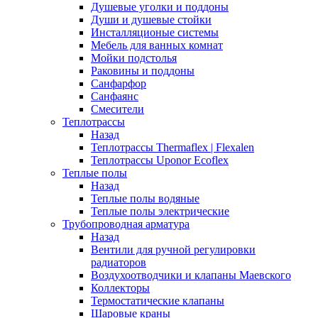
Душевые уголки и поддоны
Души и душевые стойки
Инсталляционые системы
Мебель для ванных комнат
Мойки подстолья
Раковины и поддоны
Санфарфор
Санфаянс
Смесители
Теплотрассы
Назад
Теплотрассы Thermaflex | Flexalen
Теплотрассы Uponor Ecoflex
Теплые полы
Назад
Теплые полы водяные
Теплые полы электрические
Трубопроводная арматура
Назад
Вентили для ручной регулировки
радиаторов
Воздухоотводчики и клапаны Маевского
Коллекторы
Термостатические клапаны
Шаровые краны