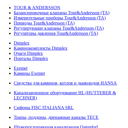
TOUR & ANDERSSON
Балансировочные клапаны Tour&Andersson (TA)
Измерительные приборы Tour&Andersson (TA)
Приводы Tour&Andersson (TA)
Регулирующие клапаны Tour&Andersson (TA)
Регуляторы давления Tour&Andersson (TA)
Dimplex
Каминокомплекты Dimplex
Очаги Dimplex
Порталы Dimplex
Exemet
Камины Exemet
Средства для каминов, котлов и дымоходов HANSA
Канализационное оборудование HL (HUTTERER &
LECHNER)
Сифоны FISC ITALIANA SRL
Трапы, поддоны, дренажные каналы TECE
Шумопоглощающая канализация Ostendorf