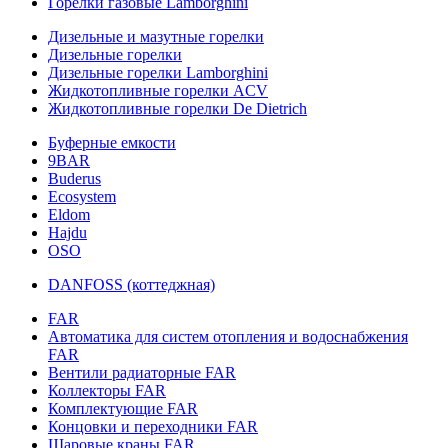
Горелки газовые Lamborghini
Дизельные и мазутные горелки
Дизельные горелки
Дизельные горелки Lamborghini
Жидкотопливные горелки ACV
Жидкотопливные горелки De Dietrich
Буферные емкости
9BAR
Buderus
Ecosystem
Eldom
Hajdu
OSO
DANFOSS (коттеджная)
FAR
Автоматика для систем отопления и водоснабжения
FAR
Вентили радиаторные FAR
Коллекторы FAR
Комплектующие FAR
Концовки и переходники FAR
Шаровые краны FAR