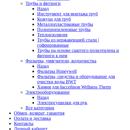
Трубы и фитинги
Назад
Инструмент для монтажа труб
Кожухи для труб
Металлопластиковые трубы
Полипропиленовые трубы
Теплоизоляция
Трубы из нержавеющей стали |
гофрированные
Трубы на основе сшитого полиэтилена и
фитинги к ним
Фильтры, умягчители, водоочистка
Назад
Фильтры Honeywell
Фильтры, средства и оборудование для
очистки воды BWT
Химия для бассейнов Wellness Therm
Электрооборудование
Назад
Электросушилки для рук
Все категории
Обмен, возврат, гарантия
Оплата и доставка
Контакты
Личный кабинет