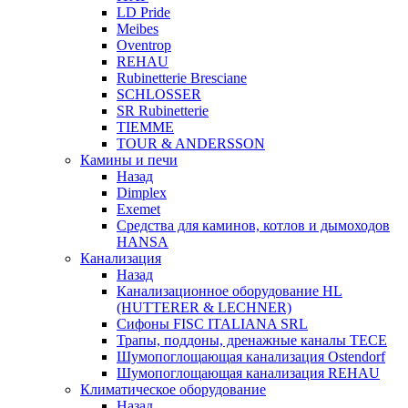
LD Pride
Meibes
Oventrop
REHAU
Rubinetterie Bresciane
SCHLOSSER
SR Rubinetterie
TIEMME
TOUR & ANDERSSON
Камины и печи
Назад
Dimplex
Exemet
Средства для каминов, котлов и дымоходов
HANSA
Канализация
Назад
Канализационное оборудование HL
(HUTTERER & LECHNER)
Сифоны FISC ITALIANA SRL
Трапы, поддоны, дренажные каналы TECE
Шумопоглощающая канализация Ostendorf
Шумопоглощающая канализация REHAU
Климатическое оборудование
Назад