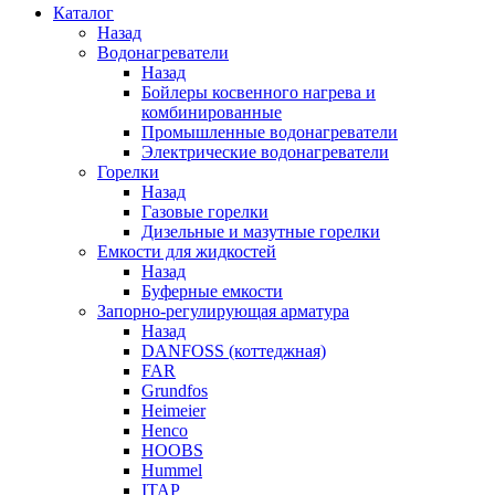
Каталог
Назад
Водонагреватели
Назад
Бойлеры косвенного нагрева и
комбинированные
Промышленные водонагреватели
Электрические водонагреватели
Горелки
Назад
Газовые горелки
Дизельные и мазутные горелки
Емкости для жидкостей
Назад
Буферные емкости
Запорно-регулирующая арматура
Назад
DANFOSS (коттеджная)
FAR
Grundfos
Heimeier
Henco
HOOBS
Hummel
ITAP