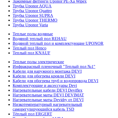
Зажимные фитинги Uponor PE-Xa Wipex
Трубы Uponor AQUA
Трубы Uponor Quattro
Трубы Uponor SUPRA
Трубы Uponor THERMO
Трубы Uponor Varia
Теплые полы водяные
Водяной теплый пол REHAU
Водяной теплый пол и комплектующие UPONOR
Теплый пол Henco
Теплый пол KNAUF
Теплые полы электрические
Инфракрасный пленочный "Теплый пол №1"
Кабели для наружного монтажа DEVI
Кабели для обогрева кровли DEVI
Кабели для обогрева труб и водопровода DEVI
Комплектующие и аксессуары Devi
Нагревательные кабели DEVI Deviflex
Нагревательные маты DEVI DEVIMAT
Нагревательные маты Devidry от DEVI
Низкотемпературный нагревательный
саморегулирующийся кабель TSD
Тёплый пол ERGERT