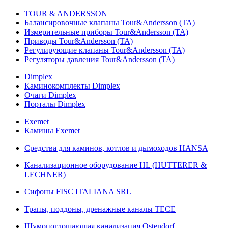
TOUR & ANDERSSON
Балансировочные клапаны Tour&Andersson (TA)
Измерительные приборы Tour&Andersson (TA)
Приводы Tour&Andersson (TA)
Регулирующие клапаны Tour&Andersson (TA)
Регуляторы давления Tour&Andersson (TA)
Dimplex
Каминокомплекты Dimplex
Очаги Dimplex
Порталы Dimplex
Exemet
Камины Exemet
Средства для каминов, котлов и дымоходов HANSA
Канализационное оборудование HL (HUTTERER &
LECHNER)
Сифоны FISC ITALIANA SRL
Трапы, поддоны, дренажные каналы TECE
Шумопоглощающая канализация Ostendorf