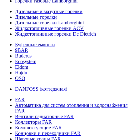
Горелки газовые Lamborghini
Дизельные и мазутные горелки
Дизельные горелки
Дизельные горелки Lamborghini
Жидкотопливные горелки ACV
Жидкотопливные горелки De Dietrich
Буферные емкости
9BAR
Buderus
Ecosystem
Eldom
Hajdu
OSO
DANFOSS (коттеджная)
FAR
Автоматика для систем отопления и водоснабжения
FAR
Вентили радиаторные FAR
Коллекторы FAR
Комплектующие FAR
Концовки и переходники FAR
Шаровые краны FAR