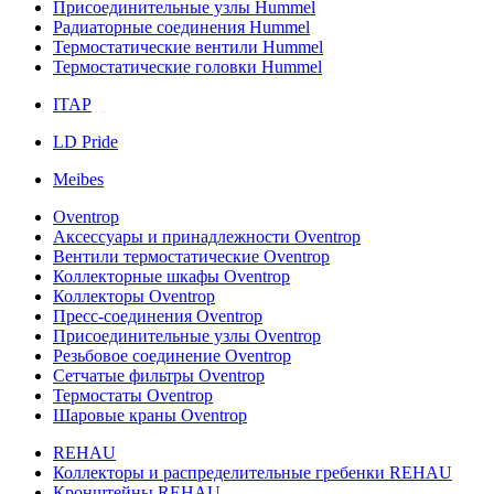
Присоединительные узлы Hummel
Радиаторные соединения Hummel
Термостатические вентили Hummel
Термостатические головки Hummel
ITAP
LD Pride
Meibes
Oventrop
Аксессуары и принадлежности Oventrop
Вентили термостатические Oventrop
Коллекторные шкафы Oventrop
Коллекторы Oventrop
Пресс-соединения Oventrop
Присоединительные узлы Oventrop
Резьбовое соединение Oventrop
Сетчатые фильтры Oventrop
Термостаты Oventrop
Шаровые краны Oventrop
REHAU
Коллекторы и распределительные гребенки REHAU
Кронштейны REHAU