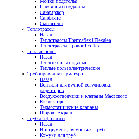
Мойки подстолья
Раковины и поддоны
Санфарфор
Санфаянс
Смесители
Теплотрассы
Назад
Теплотрассы Thermaflex | Flexalen
Теплотрассы Uponor Ecoflex
Теплые полы
Назад
Теплые полы водяные
Теплые полы электрические
Трубопроводная арматура
Назад
Вентили для ручной регулировки
радиаторов
Воздухоотводчики и клапаны Маевского
Коллекторы
Термостатические клапаны
Шаровые краны
Трубы и фитинги
Назад
Инструмент для монтажа труб
Кожухи для труб