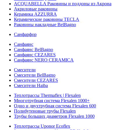
ACQUABELLA Раковины и поддоны из Акрона
Акриловые раковины
Керамика AZZURRA
Керамические раковины TECLA
Раковины накладные BelBagno
Санфарфор
Санфаянс
Санфаянс BelBagno
Санфаянс CEZARES
Санфаянс NERO CERAMICA
Смесители
Смесители BelBagno
Смесители CEZARES
Смесители Haiba
Теплотрассы Thermaflex | Flexalen
Многотрубная система Flexalen 1000+
Одно и двухтрубная система Flexalen 600
Полибутеновые трубы Flexalen
Трубы больших диаметров Flexalen 1000
Теплотрассы Uponor Ecoflex