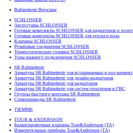
Rubinetterie Bresciane
SCHLOSSER
Аксессуары SCHLOSSER
Готовые комплекты SCHLOSSER для радиаторов и поло
Готовые комплекты SCHLOSSER для теплого пола
Клапаны SCHLOSSER
Резьбовые соединения SCHLOSSER
Термостатические головки SCHLOSSER
Узлы нижнего подключения SCHLOSSER
SR Rubinetterie
Арматура SR Rubinetterie для встраиваемых в пол конвек
Арматура SR Rubinetterie для дизайн-радиаторов
Арматура SR Rubinetterie для радиаторов
Арматура SR Rubinetterie для систем отопления и ГВС
Группы быстрого монтажа SR Rubinetterie
Сервоприводы SR Rubinetterie
TIEMME
TOUR & ANDERSSON
Балансировочные клапаны Tour&Andersson (TA)
Измерительные приборы Tour&Andersson (TA)