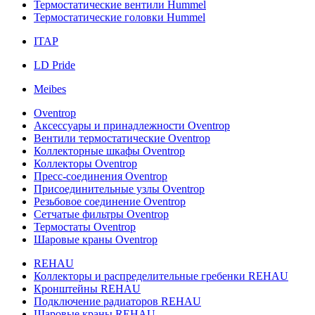
Термостатические вентили Hummel
Термостатические головки Hummel
ITAP
LD Pride
Meibes
Oventrop
Аксессуары и принадлежности Oventrop
Вентили термостатические Oventrop
Коллекторные шкафы Oventrop
Коллекторы Oventrop
Пресс-соединения Oventrop
Присоединительные узлы Oventrop
Резьбовое соединение Oventrop
Сетчатые фильтры Oventrop
Термостаты Oventrop
Шаровые краны Oventrop
REHAU
Коллекторы и распределительные гребенки REHAU
Кронштейны REHAU
Подключение радиаторов REHAU
Шаровые краны REHAU