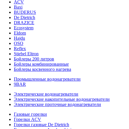
ACV
Baxi
BUDERUS
De Dietrich
DRAZICE
Ecosystem
Eldom
Hajdu
OSO
Reflex
Stiebel Eltron
Бойлеры 200 литров
Бойлеры комбинированные
Бойлеры косвенного нагрева
Промышленные водонагреватели
9BAR
Электрические водонагреватели
Электрические накопительные водонагреватели
Электрические проточные водонагреватели
Газовые горелки
Горелки ACV
Горелки газовые De Dietrich