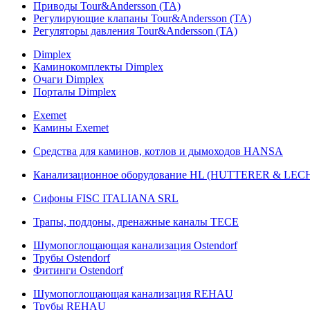
Приводы Tour&Andersson (TA)
Регулирующие клапаны Tour&Andersson (TA)
Регуляторы давления Tour&Andersson (TA)
Dimplex
Каминокомплекты Dimplex
Очаги Dimplex
Порталы Dimplex
Exemet
Камины Exemet
Средства для каминов, котлов и дымоходов HANSA
Канализационное оборудование HL (HUTTERER & LE
Сифоны FISC ITALIANA SRL
Трапы, поддоны, дренажные каналы TECE
Шумопоглощающая канализация Ostendorf
Трубы Ostendorf
Фитинги Ostendorf
Шумопоглощающая канализация REHAU
Трубы REHAU