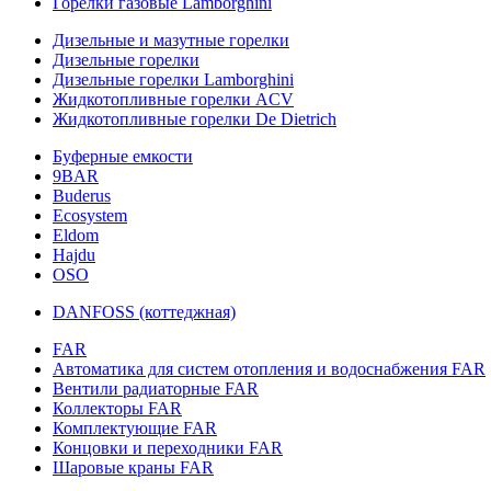
Горелки газовые Lamborghini
Дизельные и мазутные горелки
Дизельные горелки
Дизельные горелки Lamborghini
Жидкотопливные горелки ACV
Жидкотопливные горелки De Dietrich
Буферные емкости
9BAR
Buderus
Ecosystem
Eldom
Hajdu
OSO
DANFOSS (коттеджная)
FAR
Автоматика для систем отопления и водоснабжения FAR
Вентили радиаторные FAR
Коллекторы FAR
Комплектующие FAR
Концовки и переходники FAR
Шаровые краны FAR