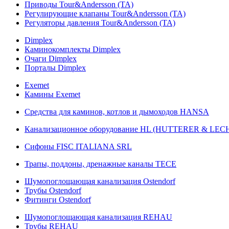
Приводы Tour&Andersson (TA)
Регулирующие клапаны Tour&Andersson (TA)
Регуляторы давления Tour&Andersson (TA)
Dimplex
Каминокомплекты Dimplex
Очаги Dimplex
Порталы Dimplex
Exemet
Камины Exemet
Средства для каминов, котлов и дымоходов HANSA
Канализационное оборудование HL (HUTTERER & LE
Сифоны FISC ITALIANA SRL
Трапы, поддоны, дренажные каналы TECE
Шумопоглощающая канализация Ostendorf
Трубы Ostendorf
Фитинги Ostendorf
Шумопоглощающая канализация REHAU
Трубы REHAU