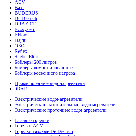
ACV
Baxi
BUDERUS
De Dietrich
DRAZICE
Ecosystem
Eldom
Hajdu
OSO
Reflex
Stiebel Eltron
Бойлеры 200 литров
Бойлеры комбинированные
Бойлеры косвенного нагрева
Промышленные водонагреватели
9BAR
Электрические водонагреватели
Электрические накопительные водонагреватели
Электрические проточные водонагреватели
Газовые горелки
Горелки ACV
Горелки газовые De Dietrich