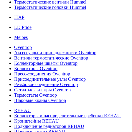
Термостатические вентили Hummel
Термостатические головки Hummel
ITAP
LD Pride
Meibes
Oventrop
Аксессуары и принадлежности Oventrop
Вентили термостатические Oventrop
Коллекторные шкафы Oventrop
Коллекторы Oventrop
Пресс-соединения Oventrop
Присоединительные узлы Oventrop
Резьбовое соединение Oventrop
Сетчатые фильтры Oventrop
Термостаты Oventrop
Шаровые краны Oventrop
REHAU
Коллекторы и распределительные гребенки REHAU
Кронштейны REHAU
Подключение радиаторов REHAU
Шаровые краны REHAU