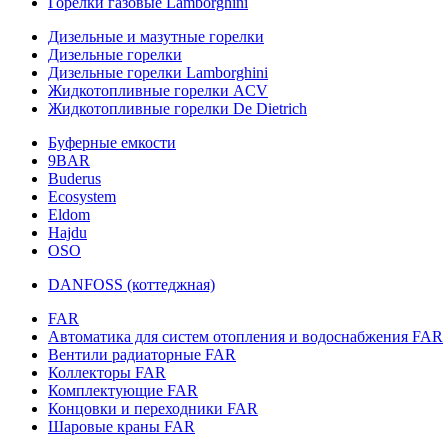
Горелки газовые Lamborghini
Дизельные и мазутные горелки
Дизельные горелки
Дизельные горелки Lamborghini
Жидкотопливные горелки ACV
Жидкотопливные горелки De Dietrich
Буферные емкости
9BAR
Buderus
Ecosystem
Eldom
Hajdu
OSO
DANFOSS (коттеджная)
FAR
Автоматика для систем отопления и водоснабжения FAR
Вентили радиаторные FAR
Коллекторы FAR
Комплектующие FAR
Концовки и переходники FAR
Шаровые краны FAR