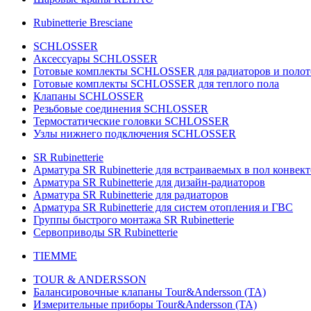
Rubinetterie Bresciane
SCHLOSSER
Аксессуары SCHLOSSER
Готовые комплекты SCHLOSSER для радиаторов и поло
Готовые комплекты SCHLOSSER для теплого пола
Клапаны SCHLOSSER
Резьбовые соединения SCHLOSSER
Термостатические головки SCHLOSSER
Узлы нижнего подключения SCHLOSSER
SR Rubinetterie
Арматура SR Rubinetterie для встраиваемых в пол конвек
Арматура SR Rubinetterie для дизайн-радиаторов
Арматура SR Rubinetterie для радиаторов
Арматура SR Rubinetterie для систем отопления и ГВС
Группы быстрого монтажа SR Rubinetterie
Сервоприводы SR Rubinetterie
TIEMME
TOUR & ANDERSSON
Балансировочные клапаны Tour&Andersson (TA)
Измерительные приборы Tour&Andersson (TA)