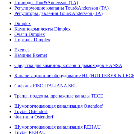
Приводы Tour&Andersson (TA)
Регулирующие клапаны Tour&Andersson (TA)
Регуляторы давления Tour&Andersson (TA)
Dimplex
Каминокомплекты Dimplex
Очаги Dimplex
Порталы Dimplex
Exemet
Камины Exemet
Средства для каминов, котлов и дымоходов HANSA
Канализационное оборудование HL (HUTTERER & LE
Сифоны FISC ITALIANA SRL
Трапы, поддоны, дренажные каналы TECE
Шумопоглощающая канализация Ostendorf
Трубы Ostendorf
Фитинги Ostendorf
Шумопоглощающая канализация REHAU
Трубы REHAU