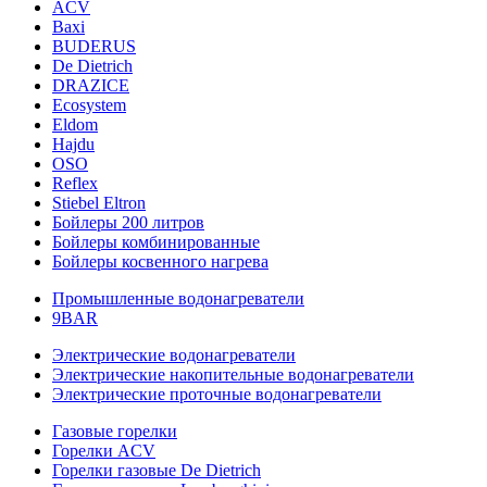
ACV
Baxi
BUDERUS
De Dietrich
DRAZICE
Ecosystem
Eldom
Hajdu
OSO
Reflex
Stiebel Eltron
Бойлеры 200 литров
Бойлеры комбинированные
Бойлеры косвенного нагрева
Промышленные водонагреватели
9BAR
Электрические водонагреватели
Электрические накопительные водонагреватели
Электрические проточные водонагреватели
Газовые горелки
Горелки ACV
Горелки газовые De Dietrich