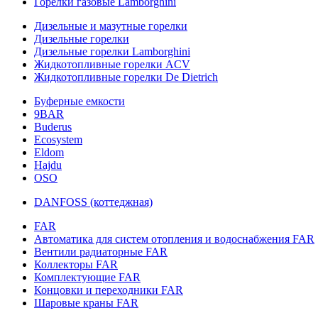
Горелки газовые Lamborghini
Дизельные и мазутные горелки
Дизельные горелки
Дизельные горелки Lamborghini
Жидкотопливные горелки ACV
Жидкотопливные горелки De Dietrich
Буферные емкости
9BAR
Buderus
Ecosystem
Eldom
Hajdu
OSO
DANFOSS (коттеджная)
FAR
Автоматика для систем отопления и водоснабжения FAR
Вентили радиаторные FAR
Коллекторы FAR
Комплектующие FAR
Концовки и переходники FAR
Шаровые краны FAR