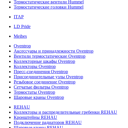
Термостатические вентили Hummel
Термостатические головки Hummel
ITAP
LD Pride
Meibes
Oventrop
Аксессуары и принадлежности Oventrop
Вентили термостатические Oventrop
Коллекторные шкафы Oventrop
Коллекторы Oventrop
Пресс-соединения Oventrop
Присоединительные узлы Oventrop
Резьбовое соединение Oventrop
Сетчатые фильтры Oventrop
Термостаты Oventrop
Шаровые краны Oventrop
REHAU
Коллекторы и распределительные гребенки REHAU
Кронштейны REHAU
Подключение радиаторов REHAU
Шаровые краны REHAU