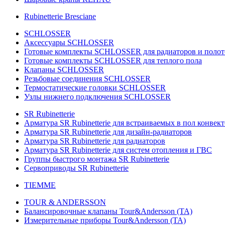
Rubinetterie Bresciane
SCHLOSSER
Аксессуары SCHLOSSER
Готовые комплекты SCHLOSSER для радиаторов и поло
Готовые комплекты SCHLOSSER для теплого пола
Клапаны SCHLOSSER
Резьбовые соединения SCHLOSSER
Термостатические головки SCHLOSSER
Узлы нижнего подключения SCHLOSSER
SR Rubinetterie
Арматура SR Rubinetterie для встраиваемых в пол конвек
Арматура SR Rubinetterie для дизайн-радиаторов
Арматура SR Rubinetterie для радиаторов
Арматура SR Rubinetterie для систем отопления и ГВС
Группы быстрого монтажа SR Rubinetterie
Сервоприводы SR Rubinetterie
TIEMME
TOUR & ANDERSSON
Балансировочные клапаны Tour&Andersson (TA)
Измерительные приборы Tour&Andersson (TA)