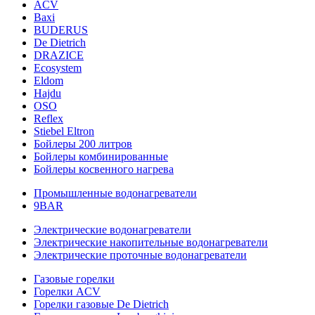
ACV
Baxi
BUDERUS
De Dietrich
DRAZICE
Ecosystem
Eldom
Hajdu
OSO
Reflex
Stiebel Eltron
Бойлеры 200 литров
Бойлеры комбинированные
Бойлеры косвенного нагрева
Промышленные водонагреватели
9BAR
Электрические водонагреватели
Электрические накопительные водонагреватели
Электрические проточные водонагреватели
Газовые горелки
Горелки ACV
Горелки газовые De Dietrich