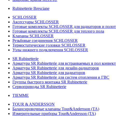
Rubinetterie Bresciane
SCHLOSSER
Аксессуары SCHLOSSER
Готовые комплекты SCHLOSSER для радиаторов и поло
Готовые комплекты SCHLOSSER для теплого пола
Клапаны SCHLOSSER
Резьбовые соединения SCHLOSSER
Термостатические головки SCHLOSSER
Узлы нижнего подключения SCHLOSSER
SR Rubinetterie
Арматура SR Rubinetterie для встраиваемых в пол конвек
Арматура SR Rubinetterie для дизайн-радиаторов
Арматура SR Rubinetterie для радиаторов
Арматура SR Rubinetterie для систем отопления и ГВС
Группы быстрого монтажа SR Rubinetterie
Сервоприводы SR Rubinetterie
TIEMME
TOUR & ANDERSSON
Балансировочные клапаны Tour&Andersson (TA)
Измерительные приборы Tour&Andersson (TA)