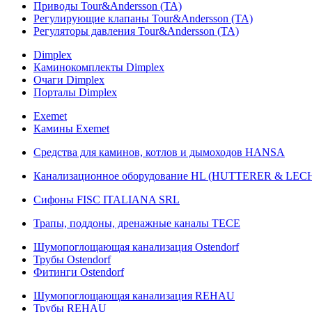
Приводы Tour&Andersson (TA)
Регулирующие клапаны Tour&Andersson (TA)
Регуляторы давления Tour&Andersson (TA)
Dimplex
Каминокомплекты Dimplex
Очаги Dimplex
Порталы Dimplex
Exemet
Камины Exemet
Средства для каминов, котлов и дымоходов HANSA
Канализационное оборудование HL (HUTTERER & LE
Сифоны FISC ITALIANA SRL
Трапы, поддоны, дренажные каналы TECE
Шумопоглощающая канализация Ostendorf
Трубы Ostendorf
Фитинги Ostendorf
Шумопоглощающая канализация REHAU
Трубы REHAU