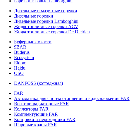
Горелки газовые Lamborghini
Дизельные и мазутные горелки
Дизельные горелки
Дизельные горелки Lamborghini
Жидкотопливные горелки ACV
Жидкотопливные горелки De Dietrich
Буферные емкости
9BAR
Buderus
Ecosystem
Eldom
Hajdu
OSO
DANFOSS (коттеджная)
FAR
Автоматика для систем отопления и водоснабжения FAR
Вентили радиаторные FAR
Коллекторы FAR
Комплектующие FAR
Концовки и переходники FAR
Шаровые краны FAR