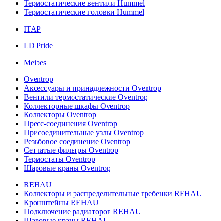
Термостатические вентили Hummel
Термостатические головки Hummel
ITAP
LD Pride
Meibes
Oventrop
Аксессуары и принадлежности Oventrop
Вентили термостатические Oventrop
Коллекторные шкафы Oventrop
Коллекторы Oventrop
Пресс-соединения Oventrop
Присоединительные узлы Oventrop
Резьбовое соединение Oventrop
Сетчатые фильтры Oventrop
Термостаты Oventrop
Шаровые краны Oventrop
REHAU
Коллекторы и распределительные гребенки REHAU
Кронштейны REHAU
Подключение радиаторов REHAU
Шаровые краны REHAU