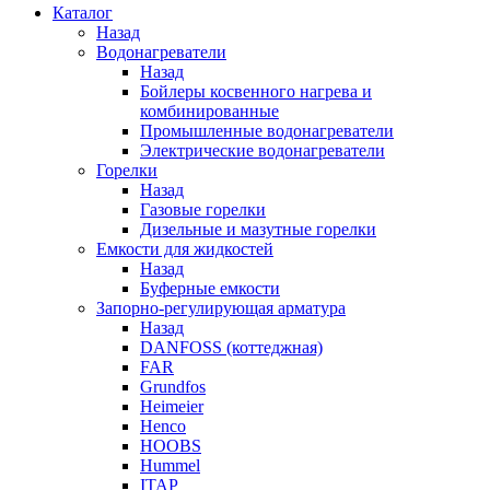
Каталог
Назад
Водонагреватели
Назад
Бойлеры косвенного нагрева и
комбинированные
Промышленные водонагреватели
Электрические водонагреватели
Горелки
Назад
Газовые горелки
Дизельные и мазутные горелки
Емкости для жидкостей
Назад
Буферные емкости
Запорно-регулирующая арматура
Назад
DANFOSS (коттеджная)
FAR
Grundfos
Heimeier
Henco
HOOBS
Hummel
ITAP