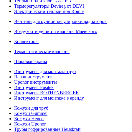
Теплый пол и кабель AURA
Терморегуляторы Devireg от DEVI
Электрический теплый пол Rointe
Вентили для ручной регулировки радиаторов
Воздухоотводчики и клапаны Маевского
Коллекторы
Термостатические клапаны
Шаровые краны
Инструмент для монтажа труб
Rehau инструменты
Uponor инструменты
Инструмент Fusitek
Инструмент ROTHENBERGER
Инструмент для монтажа в аренду
Кожухи для труб
Кожухи Gummel
Кожухи Henco
Кожухи Uponor
Трубы гофрированные Heisskraft