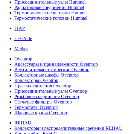
Присоединительные узлы Hummel
Радиаторные соединения Hummel
Термостатические вентили Hummel
Термостатические головки Hummel
ITAP
LD Pride
Meibes
Oventrop
Аксессуары и принадлежности Oventrop
Вентили термостатические Oventrop
Коллекторные шкафы Oventrop
Коллекторы Oventrop
Пресс-соединения Oventrop
Присоединительные узлы Oventrop
Резьбовое соединение Oventrop
Сетчатые фильтры Oventrop
Термостаты Oventrop
Шаровые краны Oventrop
REHAU
Коллекторы и распределительные гребенки REHAU
Кронштейны REHAU