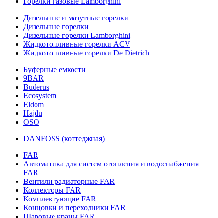
Горелки газовые Lamborghini
Дизельные и мазутные горелки
Дизельные горелки
Дизельные горелки Lamborghini
Жидкотопливные горелки ACV
Жидкотопливные горелки De Dietrich
Буферные емкости
9BAR
Buderus
Ecosystem
Eldom
Hajdu
OSO
DANFOSS (коттеджная)
FAR
Автоматика для систем отопления и водоснабжения
FAR
Вентили радиаторные FAR
Коллекторы FAR
Комплектующие FAR
Концовки и переходники FAR
Шаровые краны FAR