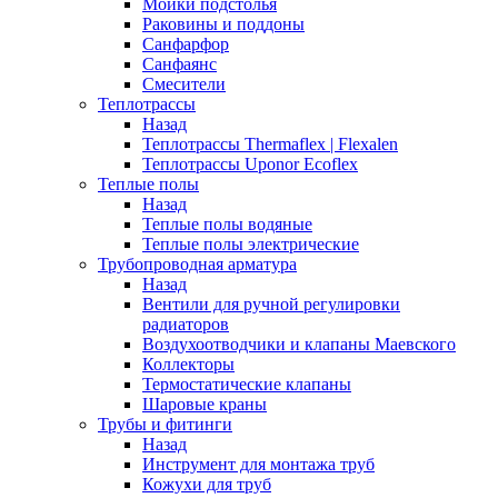
Мойки подстолья
Раковины и поддоны
Санфарфор
Санфаянс
Смесители
Теплотрассы
Назад
Теплотрассы Thermaflex | Flexalen
Теплотрассы Uponor Ecoflex
Теплые полы
Назад
Теплые полы водяные
Теплые полы электрические
Трубопроводная арматура
Назад
Вентили для ручной регулировки
радиаторов
Воздухоотводчики и клапаны Маевского
Коллекторы
Термостатические клапаны
Шаровые краны
Трубы и фитинги
Назад
Инструмент для монтажа труб
Кожухи для труб