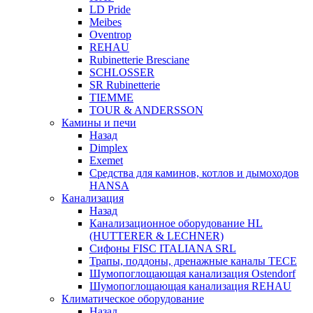
LD Pride
Meibes
Oventrop
REHAU
Rubinetterie Bresciane
SCHLOSSER
SR Rubinetterie
TIEMME
TOUR & ANDERSSON
Камины и печи
Назад
Dimplex
Exemet
Средства для каминов, котлов и дымоходов
HANSA
Канализация
Назад
Канализационное оборудование HL
(HUTTERER & LECHNER)
Сифоны FISC ITALIANA SRL
Трапы, поддоны, дренажные каналы TECE
Шумопоглощающая канализация Ostendorf
Шумопоглощающая канализация REHAU
Климатическое оборудование
Назад