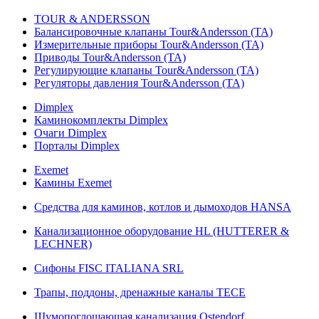
TOUR & ANDERSSON
Балансировочные клапаны Tour&Andersson (TA)
Измерительные приборы Tour&Andersson (TA)
Приводы Tour&Andersson (TA)
Регулирующие клапаны Tour&Andersson (TA)
Регуляторы давления Tour&Andersson (TA)
Dimplex
Каминокомплекты Dimplex
Очаги Dimplex
Порталы Dimplex
Exemet
Камины Exemet
Средства для каминов, котлов и дымоходов HANSA
Канализационное оборудование HL (HUTTERER &
LECHNER)
Сифоны FISC ITALIANA SRL
Трапы, поддоны, дренажные каналы TECE
Шумопоглощающая канализация Ostendorf