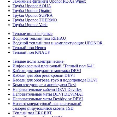
Зажимные фитинги Uponor PE-Xa Wipex
Трубы Uponor AQUA
Трубы Uponor Quattro
Трубы Uponor SUPRA
Трубы Uponor THERMO
Трубы Uponor Varia
Теплые полы водяные
Водяной теплый пол REHAU
Водяной теплый пол и комплектующие UPONOR
Теплый пол Henco
Теплый пол KNAUF
Теплые полы электрические
Инфракрасный пленочный "Теплый пол №1"
Кабели для наружного монтажа DEVI
Кабели для обогрева кровли DEVI
Кабели для обогрева труб и водопровода DEVI
Комплектующие и аксессуары Devi
Нагревательные кабели DEVI Deviflex
Нагревательные маты DEVI DEVIMAT
Нагревательные маты Devidry от DEVI
Низкотемпературный нагревательный
саморегулирующийся кабель TSD
Тёплый пол ERGERT