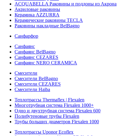
ACQUABELLA Раковины и поддоны из Акрона
Акриловые раковины
Керамика AZZURRA
Керамические раковины TECLA
Раковины накладные BelBagno
Санфарфор
Санфаянс
Санфаянс BelBagno
Санфаянс CEZARES
Санфаянс NERO CERAMICA
Смесители
Смесители BelBagno
Смесители CEZARES
Смесители Haiba
Теплотрассы Thermaflex | Flexalen
Многотрубная система Flexalen 1000+
Одно и двухтрубная система Flexalen 600
Полибутеновые трубы Flexalen
Трубы больших диаметров Flexalen 1000
Теплотрассы Uponor Ecoflex