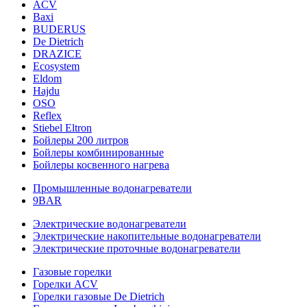
ACV
Baxi
BUDERUS
De Dietrich
DRAZICE
Ecosystem
Eldom
Hajdu
OSO
Reflex
Stiebel Eltron
Бойлеры 200 литров
Бойлеры комбинированные
Бойлеры косвенного нагрева
Промышленные водонагреватели
9BAR
Электрические водонагреватели
Электрические накопительные водонагреватели
Электрические проточные водонагреватели
Газовые горелки
Горелки ACV
Горелки газовые De Dietrich