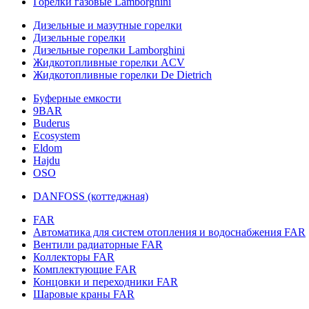
Горелки газовые Lamborghini
Дизельные и мазутные горелки
Дизельные горелки
Дизельные горелки Lamborghini
Жидкотопливные горелки ACV
Жидкотопливные горелки De Dietrich
Буферные емкости
9BAR
Buderus
Ecosystem
Eldom
Hajdu
OSO
DANFOSS (коттеджная)
FAR
Автоматика для систем отопления и водоснабжения FAR
Вентили радиаторные FAR
Коллекторы FAR
Комплектующие FAR
Концовки и переходники FAR
Шаровые краны FAR