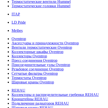
Термостатические вентили Hummel
Термостатические головки Hummel
ITAP
LD Pride
Meibes
Oventrop
Аксессуары и принадлежности Oventrop
Вентили термостатические Oventrop
Коллекторные шкафы Oventrop
Коллекторы Oventrop
Пресс-соединения Oventrop
Присоединительные узлы Oventrop
Резьбовое соединение Oventrop
Сетчатые фильтры Oventrop
Термостаты Oventrop
Шаровые краны Oventrop
REHAU
Коллекторы и распределительные гребенки REHAU
Кронштейны REHAU
Подключение радиаторов REHAU
Шаровые краны REHAU