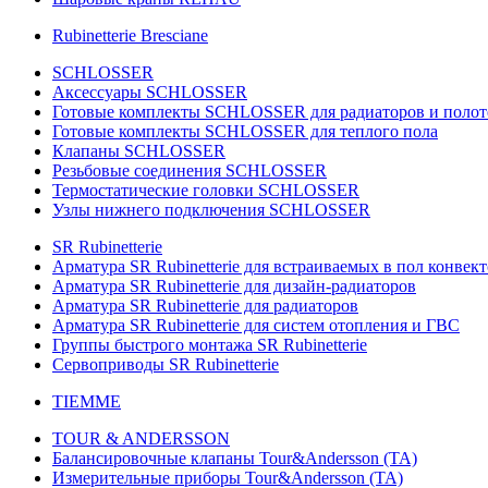
Rubinetterie Bresciane
SCHLOSSER
Аксессуары SCHLOSSER
Готовые комплекты SCHLOSSER для радиаторов и поло
Готовые комплекты SCHLOSSER для теплого пола
Клапаны SCHLOSSER
Резьбовые соединения SCHLOSSER
Термостатические головки SCHLOSSER
Узлы нижнего подключения SCHLOSSER
SR Rubinetterie
Арматура SR Rubinetterie для встраиваемых в пол конвек
Арматура SR Rubinetterie для дизайн-радиаторов
Арматура SR Rubinetterie для радиаторов
Арматура SR Rubinetterie для систем отопления и ГВС
Группы быстрого монтажа SR Rubinetterie
Сервоприводы SR Rubinetterie
TIEMME
TOUR & ANDERSSON
Балансировочные клапаны Tour&Andersson (TA)
Измерительные приборы Tour&Andersson (TA)