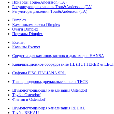
Приводы Tour&Andersson (TA)
Регулирующие клапаны Tour&Andersson (TA)
Регуляторы давления Tour&Andersson (TA)
Dimplex
Каминокомплекты Dimplex
Очаги Dimplex
Порталы Dimplex
Exemet
Камины Exemet
Средства для каминов, котлов и дымоходов HANSA
Канализационное оборудование HL (HUTTERER & LE
Сифоны FISC ITALIANA SRL
Трапы, поддоны, дренажные каналы TECE
Шумопоглощающая канализация Ostendorf
Трубы Ostendorf
Фитинги Ostendorf
Шумопоглощающая канализация REHAU
Трубы REHAU