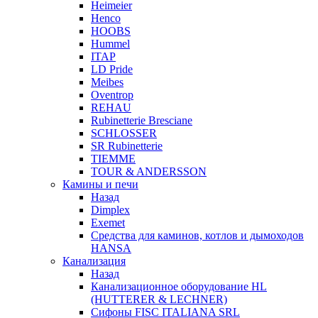
Heimeier
Henco
HOOBS
Hummel
ITAP
LD Pride
Meibes
Oventrop
REHAU
Rubinetterie Bresciane
SCHLOSSER
SR Rubinetterie
TIEMME
TOUR & ANDERSSON
Камины и печи
Назад
Dimplex
Exemet
Средства для каминов, котлов и дымоходов
HANSA
Канализация
Назад
Канализационное оборудование HL
(HUTTERER & LECHNER)
Сифоны FISC ITALIANA SRL