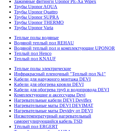
Зажимные фитинги Uponor PE-Xa Wipex
Трубы Uponor AQUA
Трубы Uponor Quattro
Трубы Uponor SUPRA
Трубы Uponor THERMO
Трубы Uponor Varia
Теплые полы водяные
Водяной теплый пол REHAU
Водяной теплый пол и комплектующие UPONOR
Теплый пол Henco
Теплый пол KNAUF
Теплые полы электрические
Инфракрасный пленочный "Теплый пол №1"
Кабели для наружного монтажа DEVI
Кабели для обогрева кровли DEVI
Кабели для обогрева труб и водопровода DEVI
Комплектующие и аксессуары Devi
Нагревательные кабели DEVI Deviflex
Нагревательные маты DEVI DEVIMAT
Нагревательные маты Devidry от DEVI
Низкотемпературный нагревательный
саморегулирующийся кабель TSD
Тёплый пол ERGERT