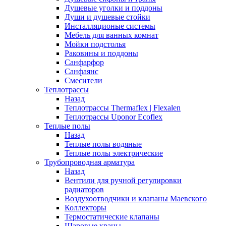
Душевые уголки и поддоны
Души и душевые стойки
Инсталляционые системы
Мебель для ванных комнат
Мойки подстолья
Раковины и поддоны
Санфарфор
Санфаянс
Смесители
Теплотрассы
Назад
Теплотрассы Thermaflex | Flexalen
Теплотрассы Uponor Ecoflex
Теплые полы
Назад
Теплые полы водяные
Теплые полы электрические
Трубопроводная арматура
Назад
Вентили для ручной регулировки
радиаторов
Воздухоотводчики и клапаны Маевского
Коллекторы
Термостатические клапаны
Шаровые краны