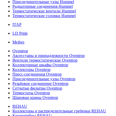
Присоединительные узлы Hummel
Радиаторные соединения Hummel
Термостатические вентили Hummel
Термостатические головки Hummel
ITAP
LD Pride
Meibes
Oventrop
Аксессуары и принадлежности Oventrop
Вентили термостатические Oventrop
Коллекторные шкафы Oventrop
Коллекторы Oventrop
Пресс-соединения Oventrop
Присоединительные узлы Oventrop
Резьбовое соединение Oventrop
Сетчатые фильтры Oventrop
Термостаты Oventrop
Шаровые краны Oventrop
REHAU
Коллекторы и распределительные гребенки REHAU
Кронштейны REHAU