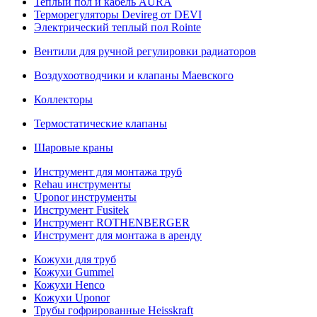
Теплый пол и кабель AURA
Терморегуляторы Devireg от DEVI
Электрический теплый пол Rointe
Вентили для ручной регулировки радиаторов
Воздухоотводчики и клапаны Маевского
Коллекторы
Термостатические клапаны
Шаровые краны
Инструмент для монтажа труб
Rehau инструменты
Uponor инструменты
Инструмент Fusitek
Инструмент ROTHENBERGER
Инструмент для монтажа в аренду
Кожухи для труб
Кожухи Gummel
Кожухи Henco
Кожухи Uponor
Трубы гофрированные Heisskraft