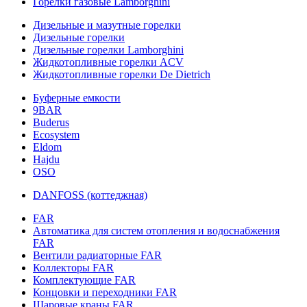
Горелки газовые Lamborghini
Дизельные и мазутные горелки
Дизельные горелки
Дизельные горелки Lamborghini
Жидкотопливные горелки ACV
Жидкотопливные горелки De Dietrich
Буферные емкости
9BAR
Buderus
Ecosystem
Eldom
Hajdu
OSO
DANFOSS (коттеджная)
FAR
Автоматика для систем отопления и водоснабжения
FAR
Вентили радиаторные FAR
Коллекторы FAR
Комплектующие FAR
Концовки и переходники FAR
Шаровые краны FAR