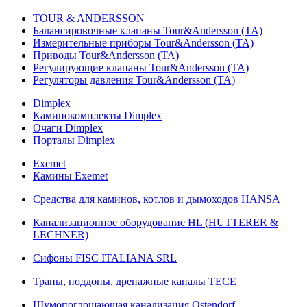
TOUR & ANDERSSON
Балансировочные клапаны Tour&Andersson (TA)
Измерительные приборы Tour&Andersson (TA)
Приводы Tour&Andersson (TA)
Регулирующие клапаны Tour&Andersson (TA)
Регуляторы давления Tour&Andersson (TA)
Dimplex
Каминокомплекты Dimplex
Очаги Dimplex
Порталы Dimplex
Exemet
Камины Exemet
Средства для каминов, котлов и дымоходов HANSA
Канализационное оборудование HL (HUTTERER &
LECHNER)
Сифоны FISC ITALIANA SRL
Трапы, поддоны, дренажные каналы TECE
Шумопоглощающая канализация Ostendorf