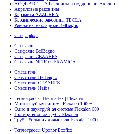
ACQUABELLA Раковины и поддоны из Акрона
Акриловые раковины
Керамика AZZURRA
Керамические раковины TECLA
Раковины накладные BelBagno
Санфарфор
Санфаянс
Санфаянс BelBagno
Санфаянс CEZARES
Санфаянс NERO CERAMICA
Смесители
Смесители BelBagno
Смесители CEZARES
Смесители Haiba
Теплотрассы Thermaflex | Flexalen
Многотрубная система Flexalen 1000+
Одно и двухтрубная система Flexalen 600
Полибутеновые трубы Flexalen
Трубы больших диаметров Flexalen 1000
Теплотрассы Uponor Ecoflex