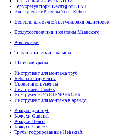
Теплый пол и кабель AURA
Терморегуляторы Devireg от DEVI
Электрический теплый пол Rointe
Вентили для ручной регулировки радиаторов
Воздухоотводчики и клапаны Маевского
Коллекторы
Термостатические клапаны
Шаровые краны
Инструмент для монтажа труб
Rehau инструменты
Uponor инструменты
Инструмент Fusitek
Инструмент ROTHENBERGER
Инструмент для монтажа в аренду
Кожухи для труб
Кожухи Gummel
Кожухи Henco
Кожухи Uponor
Трубы гофрированные Heisskraft