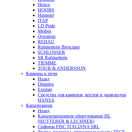
Henco
HOOBS
Hummel
ITAP
LD Pride
Meibes
Oventrop
REHAU
Rubinetterie Bresciane
SCHLOSSER
SR Rubinetterie
TIEMME
TOUR & ANDERSSON
Камины и печи
Назад
Dimplex
Exemet
Средства для каминов, котлов и дымоходов
HANSA
Канализация
Назад
Канализационное оборудование HL
(HUTTERER & LECHNER)
Сифоны FISC ITALIANA SRL
Трапы, поддоны, дренажные каналы TECE