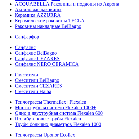
ACQUABELLA Раковины и поддоны из Акрона
Акриловые раковины
Керамика AZZURRA
Керамические раковины TECLA
Раковины накладные BelBagno
Санфарфор
Санфаянс
Санфаянс BelBagno
Санфаянс CEZARES
Санфаянс NERO CERAMICA
Смесители
Смесители BelBagno
Смесители CEZARES
Смесители Haiba
Теплотрассы Thermaflex | Flexalen
Многотрубная система Flexalen 1000+
Одно и двухтрубная система Flexalen 600
Полибутеновые трубы Flexalen
Трубы больших диаметров Flexalen 1000
Теплотрассы Uponor Ecoflex