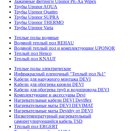
Зажимные фитинги Uponor PE-Xa Wipex
Трубы Uponor AQUA
Трубы Uponor Quattro
Трубы Uponor SUPRA
Трубы Uponor THERMO
Трубы Uponor Varia
Теплые полы водяные
Водяной теплый пол REHAU
Водяной теплый пол и комплектующие UPONOR
Теплый пол Henco
Теплый пол KNAUF
Теплые полы электрические
Инфракрасный пленочный "Теплый пол №1"
Кабели для наружного монтажа DEVI
Кабели для обогрева кровли DEVI
Кабели для обогрева труб и водопровода DEVI
Комплектующие и аксессуары Devi
Нагревательные кабели DEVI Deviflex
Нагревательные маты DEVI DEVIMAT
Нагревательные маты Devidry от DEVI
Низкотемпературный нагревательный
саморегулирующийся кабель TSD
Тёплый пол ERGERT