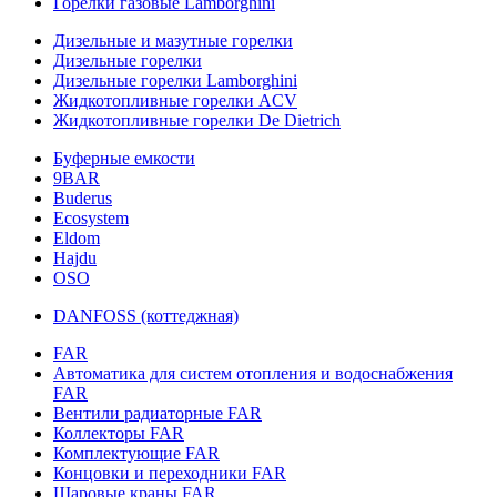
Горелки газовые Lamborghini
Дизельные и мазутные горелки
Дизельные горелки
Дизельные горелки Lamborghini
Жидкотопливные горелки ACV
Жидкотопливные горелки De Dietrich
Буферные емкости
9BAR
Buderus
Ecosystem
Eldom
Hajdu
OSO
DANFOSS (коттеджная)
FAR
Автоматика для систем отопления и водоснабжения
FAR
Вентили радиаторные FAR
Коллекторы FAR
Комплектующие FAR
Концовки и переходники FAR
Шаровые краны FAR