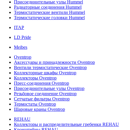
Присоединительные узлы Hummel
Радиаторные соединения Hummel
Термостатические вентили Hummel
Термостатические головки Hummel
ITAP
LD Pride
Meibes
Oventrop
Аксессуары и принадлежности Oventrop
Вентили термостатические Oventrop
Коллекторные шкафы Oventrop
Коллекторы Oventrop
Пресс-соединения Oventrop
Присоединительные узлы Oventrop
Резьбовое соединение Oventrop
Сетчатые фильтры Oventrop
Термостаты Oventrop
Шаровые краны Oventrop
REHAU
Коллекторы и распределительные гребенки REHAU
Кронштейны REHAU