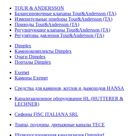
TOUR & ANDERSSON
Балансировочные клапаны Tour&Andersson (TA)
Измерительные приборы Tour&Andersson (TA)
Приводы Tour&Andersson (TA)
Регулирующие клапаны Tour&Andersson (TA)
Регуляторы давления Tour&Andersson (TA)
Dimplex
Каминокомплекты Dimplex
Очаги Dimplex
Порталы Dimplex
Exemet
Камины Exemet
Средства для каминов, котлов и дымоходов HANSA
Канализационное оборудование HL (HUTTERER &
LECHNER)
Сифоны FISC ITALIANA SRL
Трапы, поддоны, дренажные каналы TECE
Шумопоглощающая канализация Ostendorf