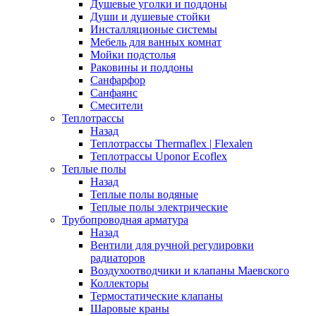
Душевые уголки и поддоны
Души и душевые стойки
Инсталляционые системы
Мебель для ванных комнат
Мойки подстолья
Раковины и поддоны
Санфарфор
Санфаянс
Смесители
Теплотрассы
Назад
Теплотрассы Thermaflex | Flexalen
Теплотрассы Uponor Ecoflex
Теплые полы
Назад
Теплые полы водяные
Теплые полы электрические
Трубопроводная арматура
Назад
Вентили для ручной регулировки
радиаторов
Воздухоотводчики и клапаны Маевского
Коллекторы
Термостатические клапаны
Шаровые краны