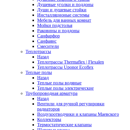
Душевые уголки и поддоны
Души и душевые стойки
Инсталляционые системы
Мебель для ванных комнат
Мойки подстолья
Раковины и поддоны
Санфарфор
Санфаянс
Смесители
Теплотрассы
Назад
Теплотрассы Thermaflex | Flexalen
Теплотрассы Uponor Ecoflex
Теплые полы
Назад
Теплые полы водяные
Теплые полы электрические
Трубопроводная арматура
Назад
Вентили для ручной регулировки
радиаторов
Воздухоотводчики и клапаны Маевского
Коллекторы
Термостатические клапаны
Шаровые краны