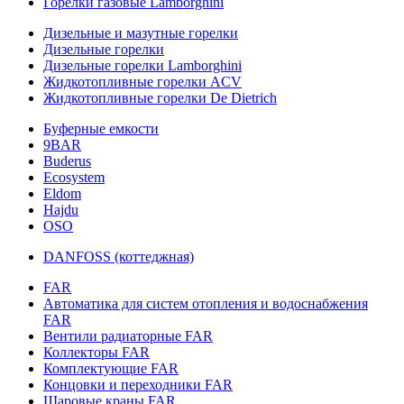
Горелки газовые Lamborghini
Дизельные и мазутные горелки
Дизельные горелки
Дизельные горелки Lamborghini
Жидкотопливные горелки ACV
Жидкотопливные горелки De Dietrich
Буферные емкости
9BAR
Buderus
Ecosystem
Eldom
Hajdu
OSO
DANFOSS (коттеджная)
FAR
Автоматика для систем отопления и водоснабжения
FAR
Вентили радиаторные FAR
Коллекторы FAR
Комплектующие FAR
Концовки и переходники FAR
Шаровые краны FAR