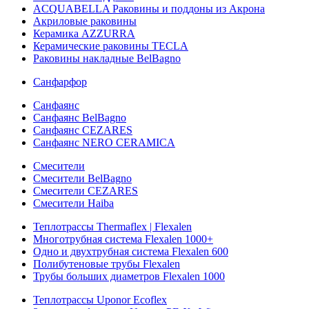
ACQUABELLA Раковины и поддоны из Акрона
Акриловые раковины
Керамика AZZURRA
Керамические раковины TECLA
Раковины накладные BelBagno
Санфарфор
Санфаянс
Санфаянс BelBagno
Санфаянс CEZARES
Санфаянс NERO CERAMICA
Смесители
Смесители BelBagno
Смесители CEZARES
Смесители Haiba
Теплотрассы Thermaflex | Flexalen
Многотрубная система Flexalen 1000+
Одно и двухтрубная система Flexalen 600
Полибутеновые трубы Flexalen
Трубы больших диаметров Flexalen 1000
Теплотрассы Uponor Ecoflex