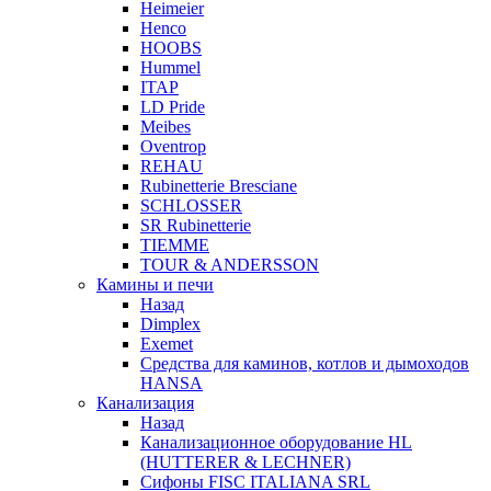
Heimeier
Henco
HOOBS
Hummel
ITAP
LD Pride
Meibes
Oventrop
REHAU
Rubinetterie Bresciane
SCHLOSSER
SR Rubinetterie
TIEMME
TOUR & ANDERSSON
Камины и печи
Назад
Dimplex
Exemet
Средства для каминов, котлов и дымоходов
HANSA
Канализация
Назад
Канализационное оборудование HL
(HUTTERER & LECHNER)
Сифоны FISC ITALIANA SRL