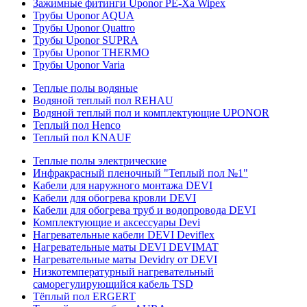
Зажимные фитинги Uponor PE-Xa Wipex
Трубы Uponor AQUA
Трубы Uponor Quattro
Трубы Uponor SUPRA
Трубы Uponor THERMO
Трубы Uponor Varia
Теплые полы водяные
Водяной теплый пол REHAU
Водяной теплый пол и комплектующие UPONOR
Теплый пол Henco
Теплый пол KNAUF
Теплые полы электрические
Инфракрасный пленочный "Теплый пол №1"
Кабели для наружного монтажа DEVI
Кабели для обогрева кровли DEVI
Кабели для обогрева труб и водопровода DEVI
Комплектующие и аксессуары Devi
Нагревательные кабели DEVI Deviflex
Нагревательные маты DEVI DEVIMAT
Нагревательные маты Devidry от DEVI
Низкотемпературный нагревательный
саморегулирующийся кабель TSD
Тёплый пол ERGERT