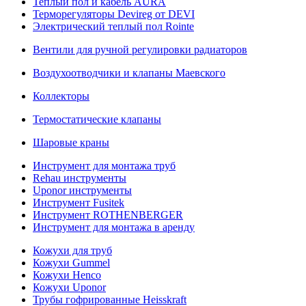
Теплый пол и кабель AURA
Терморегуляторы Devireg от DEVI
Электрический теплый пол Rointe
Вентили для ручной регулировки радиаторов
Воздухоотводчики и клапаны Маевского
Коллекторы
Термостатические клапаны
Шаровые краны
Инструмент для монтажа труб
Rehau инструменты
Uponor инструменты
Инструмент Fusitek
Инструмент ROTHENBERGER
Инструмент для монтажа в аренду
Кожухи для труб
Кожухи Gummel
Кожухи Henco
Кожухи Uponor
Трубы гофрированные Heisskraft