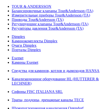
TOUR & ANDERSSON
Балансировочные клапаны Tour&Andersson (TA)
Измерительные приборы Tour&Andersson (TA)
Приводы Tour&Andersson (TA)
Регулирующие клапаны Tour&Andersson (TA)
Регуляторы давления Tour&Andersson (TA)
Dimplex
Каминокомплекты Dimplex
Очаги Dimplex
Порталы Dimplex
Exemet
Камины Exemet
Средства для каминов, котлов и дымоходов HANSA
Канализационное оборудование HL (HUTTERER &
LECHNER)
Сифоны FISC ITALIANA SRL
Трапы, поддоны, дренажные каналы TECE
Шумопоглощающая канализация Ostendorf