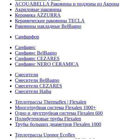
ACQUABELLA Раковины и поддоны из Акрона
Акриловые раковины
Керамика AZZURRA
Керамические раковины TECLA
Раковины накладные BelBagno
Санфарфор
Санфаянс
Санфаянс BelBagno
Санфаянс CEZARES
Санфаянс NERO CERAMICA
Смесители
Смесители BelBagno
Смесители CEZARES
Смесители Haiba
Теплотрассы Thermaflex | Flexalen
Многотрубная система Flexalen 1000+
Одно и двухтрубная система Flexalen 600
Полибутеновые трубы Flexalen
Трубы больших диаметров Flexalen 1000
Теплотрассы Uponor Ecoflex