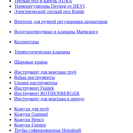
Теплый пол и кабель AURA
Терморегуляторы Devireg от DEVI
Электрический теплый пол Rointe
Вентили для ручной регулировки радиаторов
Воздухоотводчики и клапаны Маевского
Коллекторы
Термостатические клапаны
Шаровые краны
Инструмент для монтажа труб
Rehau инструменты
Uponor инструменты
Инструмент Fusitek
Инструмент ROTHENBERGER
Инструмент для монтажа в аренду
Кожухи для труб
Кожухи Gummel
Кожухи Henco
Кожухи Uponor
Трубы гофрированные Heisskraft