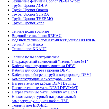
Зажимные фитинги Uponor PE-Xa Wipex
Трубы Uponor AQUA
Трубы Uponor Quattro
Трубы Uponor SUPRA
Трубы Uponor THERMO
Трубы Uponor Varia
Теплые полы водяные
Водяной теплый пол REHAU
Водяной теплый пол и комплектующие UPONOR
Теплый пол Henco
Теплый пол KNAUF
Теплые полы электрические
Инфракрасный пленочный "Теплый пол №1"
Кабели для наружного монтажа DEVI
Кабели для обогрева кровли DEVI
Кабели для обогрева труб и водопровода DEVI
Комплектующие и аксессуары Devi
Нагревательные кабели DEVI Deviflex
Нагревательные маты DEVI DEVIMAT
Нагревательные маты Devidry от DEVI
Низкотемпературный нагревательный
саморегулирующийся кабель TSD
Тёплый пол ERGERT