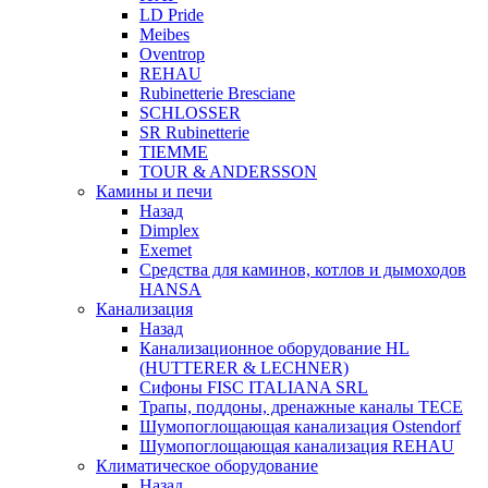
LD Pride
Meibes
Oventrop
REHAU
Rubinetterie Bresciane
SCHLOSSER
SR Rubinetterie
TIEMME
TOUR & ANDERSSON
Камины и печи
Назад
Dimplex
Exemet
Средства для каминов, котлов и дымоходов
HANSA
Канализация
Назад
Канализационное оборудование HL
(HUTTERER & LECHNER)
Сифоны FISC ITALIANA SRL
Трапы, поддоны, дренажные каналы TECE
Шумопоглощающая канализация Ostendorf
Шумопоглощающая канализация REHAU
Климатическое оборудование
Назад