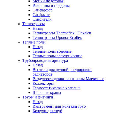
Мойки подстолья
Раковины и поддоны
Санфарфор
Санфаянс
Смесители
Теплотрассы
Назад
Теплотрассы Thermaflex | Flexalen
Теплотрассы Uponor Ecoflex
Теплые полы
Назад
Теплые полы водяные
Теплые полы электрические
Трубопроводная арматура
Назад
Вентили для ручной регулировки
радиаторов
Воздухоотводчики и клапаны Маевского
Коллекторы
Термостатические клапаны
Шаровые краны
Трубы и фитинги
Назад
Инструмент для монтажа труб
Кожухи для труб