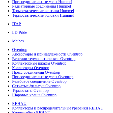
Присоединительные узлы Hummel
Радиаторные соединения Hummel
Термостатические вентили Hummel
Термостатические головки Hummel
ITAP
LD Pride
Meibes
Oventrop
Аксессуары и принадлежности Oventrop
Вентили термостатические Oventrop
Коллекторные шкафы Oventrop
Коллекторы Oventrop
Пресс-соединения Oventrop
Присоединительные узлы Oventrop
Резьбовое соединение Oventrop
Сетчатые фильтры Oventrop
Термостаты Oventrop
Шаровые краны Oventrop
REHAU
Коллекторы и распределительные гребенки REHAU
Кронштейны REHAU