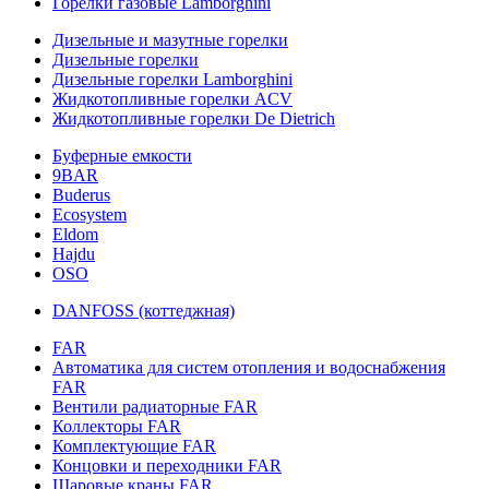
Горелки газовые Lamborghini
Дизельные и мазутные горелки
Дизельные горелки
Дизельные горелки Lamborghini
Жидкотопливные горелки ACV
Жидкотопливные горелки De Dietrich
Буферные емкости
9BAR
Buderus
Ecosystem
Eldom
Hajdu
OSO
DANFOSS (коттеджная)
FAR
Автоматика для систем отопления и водоснабжения
FAR
Вентили радиаторные FAR
Коллекторы FAR
Комплектующие FAR
Концовки и переходники FAR
Шаровые краны FAR