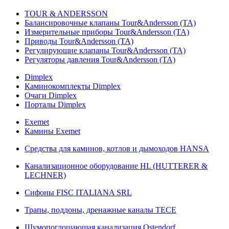
TOUR & ANDERSSON
Балансировочные клапаны Tour&Andersson (TA)
Измерительные приборы Tour&Andersson (TA)
Приводы Tour&Andersson (TA)
Регулирующие клапаны Tour&Andersson (TA)
Регуляторы давления Tour&Andersson (TA)
Dimplex
Каминокомплекты Dimplex
Очаги Dimplex
Порталы Dimplex
Exemet
Камины Exemet
Средства для каминов, котлов и дымоходов HANSA
Канализационное оборудование HL (HUTTERER &
LECHNER)
Сифоны FISC ITALIANA SRL
Трапы, поддоны, дренажные каналы TECE
Шумопоглощающая канализация Ostendorf