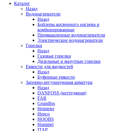
Каталог
Назад
Водонагреватели
Назад
Бойлеры косвенного нагрева и
комбинированные
Промышленные водонагреватели
Электрические водонагреватели
Горелки
Назад
Газовые горелки
Дизельные и мазутные горелки
Емкости для жидкостей
Назад
Буферные емкости
Запорно-регулирующая арматура
Назад
DANFOSS (коттеджная)
FAR
Grundfos
Heimeier
Henco
HOOBS
Hummel
ITAP