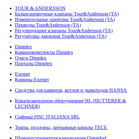
TOUR & ANDERSSON
Балансировочные клапаны Tour&Andersson (TA)
Измерительные приборы Tour&Andersson (TA)
Приводы Tour&Andersson (TA)
Регулирующие клапаны Tour&Andersson (TA)
Регуляторы давления Tour&Andersson (TA)
Dimplex
Каминокомплекты Dimplex
Очаги Dimplex
Порталы Dimplex
Exemet
Камины Exemet
Средства для каминов, котлов и дымоходов HANSA
Канализационное оборудование HL (HUTTERER &
LECHNER)
Сифоны FISC ITALIANA SRL
Трапы, поддоны, дренажные каналы TECE
Шумопоглощающая канализация Ostendorf