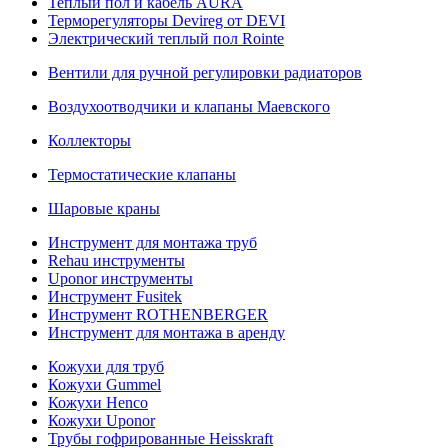
Теплый пол и кабель AURA
Терморегуляторы Devireg от DEVI
Электрический теплый пол Rointe
Вентили для ручной регулировки радиаторов
Воздухоотводчики и клапаны Маевского
Коллекторы
Термостатические клапаны
Шаровые краны
Инструмент для монтажа труб
Rehau инструменты
Uponor инструменты
Инструмент Fusitek
Инструмент ROTHENBERGER
Инструмент для монтажа в аренду
Кожухи для труб
Кожухи Gummel
Кожухи Henco
Кожухи Uponor
Трубы гофрированные Heisskraft