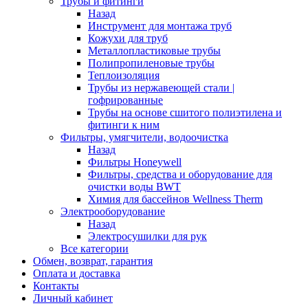
Трубы и фитинги
Назад
Инструмент для монтажа труб
Кожухи для труб
Металлопластиковые трубы
Полипропиленовые трубы
Теплоизоляция
Трубы из нержавеющей стали |
гофрированные
Трубы на основе сшитого полиэтилена и
фитинги к ним
Фильтры, умягчители, водоочистка
Назад
Фильтры Honeywell
Фильтры, средства и оборудование для
очистки воды BWT
Химия для бассейнов Wellness Therm
Электрооборудование
Назад
Электросушилки для рук
Все категории
Обмен, возврат, гарантия
Оплата и доставка
Контакты
Личный кабинет