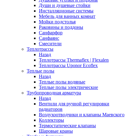
Души и душевые стойки
Инсталляционые системы
Мебель для ванных комнат
Мойки подстолья
Раковины и поддоны
Санфарфор
Санфаянс
Смесители
Теплотрассы
Назад
Теплотрассы Thermaflex | Flexalen
Теплотрассы Uponor Ecoflex
Теплые полы
Назад
Теплые полы водяные
Теплые полы электрические
Трубопроводная арматура
Назад
Вентили для ручной регулировки
радиаторов
Воздухоотводчики и клапаны Маевского
Коллекторы
Термостатические клапаны
Шаровые краны