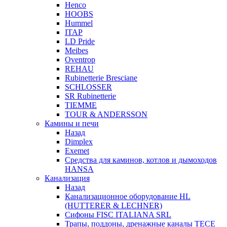
Henco
HOOBS
Hummel
ITAP
LD Pride
Meibes
Oventrop
REHAU
Rubinetterie Bresciane
SCHLOSSER
SR Rubinetterie
TIEMME
TOUR & ANDERSSON
Камины и печи
Назад
Dimplex
Exemet
Средства для каминов, котлов и дымоходов
HANSA
Канализация
Назад
Канализационное оборудование HL
(HUTTERER & LECHNER)
Сифоны FISC ITALIANA SRL
Трапы, поддоны, дренажные каналы TECE