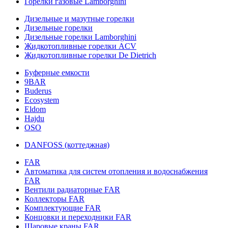
Горелки газовые Lamborghini
Дизельные и мазутные горелки
Дизельные горелки
Дизельные горелки Lamborghini
Жидкотопливные горелки ACV
Жидкотопливные горелки De Dietrich
Буферные емкости
9BAR
Buderus
Ecosystem
Eldom
Hajdu
OSO
DANFOSS (коттеджная)
FAR
Автоматика для систем отопления и водоснабжения
FAR
Вентили радиаторные FAR
Коллекторы FAR
Комплектующие FAR
Концовки и переходники FAR
Шаровые краны FAR