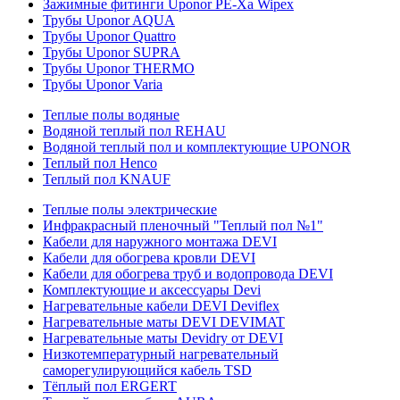
Зажимные фитинги Uponor PE-Xa Wipex
Трубы Uponor AQUA
Трубы Uponor Quattro
Трубы Uponor SUPRA
Трубы Uponor THERMO
Трубы Uponor Varia
Теплые полы водяные
Водяной теплый пол REHAU
Водяной теплый пол и комплектующие UPONOR
Теплый пол Henco
Теплый пол KNAUF
Теплые полы электрические
Инфракрасный пленочный "Теплый пол №1"
Кабели для наружного монтажа DEVI
Кабели для обогрева кровли DEVI
Кабели для обогрева труб и водопровода DEVI
Комплектующие и аксессуары Devi
Нагревательные кабели DEVI Deviflex
Нагревательные маты DEVI DEVIMAT
Нагревательные маты Devidry от DEVI
Низкотемпературный нагревательный
саморегулирующийся кабель TSD
Тёплый пол ERGERT