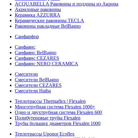
ACQUABELLA Раковины и поддоны из Акрона
Акриловые раковины
Керамика AZZURRA
Керамические раковины TECLA
Раковины накладные BelBagno
Санфарфор
Санфаянс
Санфаянс BelBagno
Санфаянс CEZARES
Санфаянс NERO CERAMICA
Смесители
Смесители BelBagno
Смесители CEZARES
Смесители Haiba
Теплотрассы Thermaflex | Flexalen
Многотрубная система Flexalen 1000+
Одно и двухтрубная система Flexalen 600
Полибутеновые трубы Flexalen
Трубы больших диаметров Flexalen 1000
Теплотрассы Uponor Ecoflex