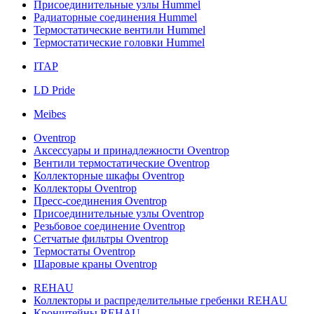
Присоединительные узлы Hummel
Радиаторные соединения Hummel
Термостатические вентили Hummel
Термостатические головки Hummel
ITAP
LD Pride
Meibes
Oventrop
Аксессуары и принадлежности Oventrop
Вентили термостатические Oventrop
Коллекторные шкафы Oventrop
Коллекторы Oventrop
Пресс-соединения Oventrop
Присоединительные узлы Oventrop
Резьбовое соединение Oventrop
Сетчатые фильтры Oventrop
Термостаты Oventrop
Шаровые краны Oventrop
REHAU
Коллекторы и распределительные гребенки REHAU
Кронштейны REHAU