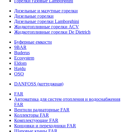
Горелки газовые Lamborghini
Дизельные и мазутные горелки
Дизельные горелки
Дизельные горелки Lamborghini
Жидкотопливные горелки ACV
Жидкотопливные горелки De Dietrich
Буферные емкости
9BAR
Buderus
Ecosystem
Eldom
Hajdu
OSO
DANFOSS (коттеджная)
FAR
Автоматика для систем отопления и водоснабжения
FAR
Вентили радиаторные FAR
Коллекторы FAR
Комплектующие FAR
Концовки и переходники FAR
Шаровые краны FAR