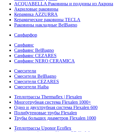
ACQUABELLA Раковины и поддоны из Акрона
Акриловые раковины
Керамика AZZURRA
Керамические раковины TECLA
Раковины накладные BelBagno
Санфарфор
Санфаянс
Санфаянс BelBagno
Санфаянс CEZARES
Санфаянс NERO CERAMICA
Смесители
Смесители BelBagno
Смесители CEZARES
Смесители Haiba
Теплотрассы Thermaflex | Flexalen
Многотрубная система Flexalen 1000+
Одно и двухтрубная система Flexalen 600
Полибутеновые трубы Flexalen
Трубы больших диаметров Flexalen 1000
Теплотрассы Uponor Ecoflex