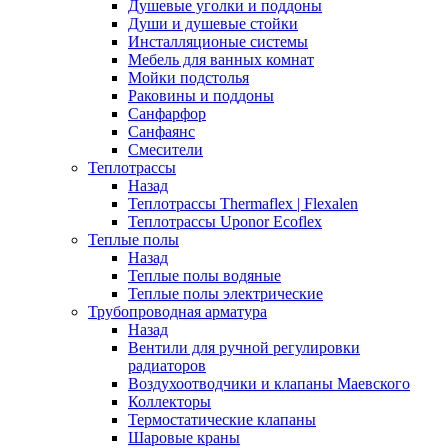
Душевые уголки и поддоны
Души и душевые стойки
Инсталляционые системы
Мебель для ванных комнат
Мойки подстолья
Раковины и поддоны
Санфарфор
Санфаянс
Смесители
Теплотрассы
Назад
Теплотрассы Thermaflex | Flexalen
Теплотрассы Uponor Ecoflex
Теплые полы
Назад
Теплые полы водяные
Теплые полы электрические
Трубопроводная арматура
Назад
Вентили для ручной регулировки
радиаторов
Воздухоотводчики и клапаны Маевского
Коллекторы
Термостатические клапаны
Шаровые краны