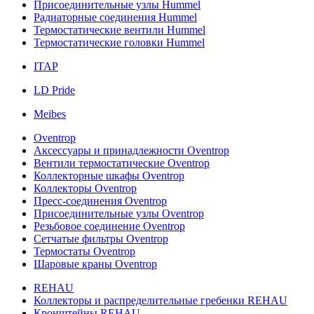
Присоединительные узлы Hummel
Радиаторные соединения Hummel
Термостатические вентили Hummel
Термостатические головки Hummel
ITAP
LD Pride
Meibes
Oventrop
Аксессуары и принадлежности Oventrop
Вентили термостатические Oventrop
Коллекторные шкафы Oventrop
Коллекторы Oventrop
Пресс-соединения Oventrop
Присоединительные узлы Oventrop
Резьбовое соединение Oventrop
Сетчатые фильтры Oventrop
Термостаты Oventrop
Шаровые краны Oventrop
REHAU
Коллекторы и распределительные гребенки REHAU
Кронштейны REHAU