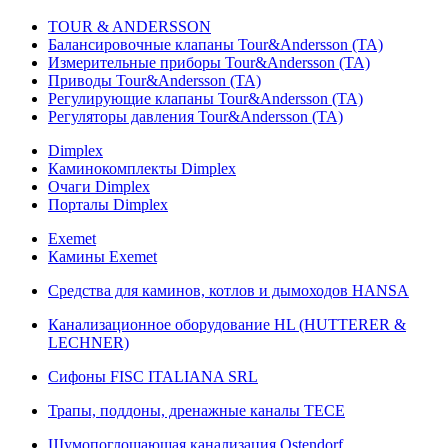
TOUR & ANDERSSON
Балансировочные клапаны Tour&Andersson (TA)
Измерительные приборы Tour&Andersson (TA)
Приводы Tour&Andersson (TA)
Регулирующие клапаны Tour&Andersson (TA)
Регуляторы давления Tour&Andersson (TA)
Dimplex
Каминокомплекты Dimplex
Очаги Dimplex
Порталы Dimplex
Exemet
Камины Exemet
Средства для каминов, котлов и дымоходов HANSA
Канализационное оборудование HL (HUTTERER &
LECHNER)
Сифоны FISC ITALIANA SRL
Трапы, поддоны, дренажные каналы TECE
Шумопоглощающая канализация Ostendorf