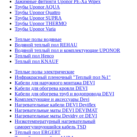
Зажимные фитинги Uponor PE-Xa Wipex
Трубы Uponor AQUA
Трубы Uponor Quattro
Трубы Uponor SUPRA
Трубы Uponor THERMO
Трубы Uponor Varia
Теплые полы водяные
Водяной теплый пол REHAU
Водяной теплый пол и комплектующие UPONOR
Теплый пол Henco
Теплый пол KNAUF
Теплые полы электрические
Инфракрасный пленочный "Теплый пол №1"
Кабели для наружного монтажа DEVI
Кабели для обогрева кровли DEVI
Кабели для обогрева труб и водопровода DEVI
Комплектующие и аксессуары Devi
Нагревательные кабели DEVI Deviflex
Нагревательные маты DEVI DEVIMAT
Нагревательные маты Devidry от DEVI
Низкотемпературный нагревательный
саморегулирующийся кабель TSD
Тёплый пол ERGERT