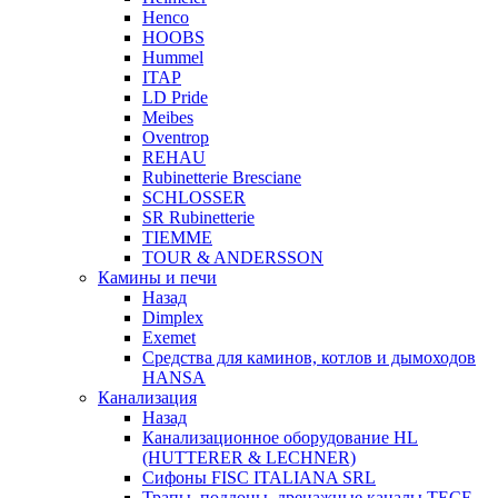
Henco
HOOBS
Hummel
ITAP
LD Pride
Meibes
Oventrop
REHAU
Rubinetterie Bresciane
SCHLOSSER
SR Rubinetterie
TIEMME
TOUR & ANDERSSON
Камины и печи
Назад
Dimplex
Exemet
Средства для каминов, котлов и дымоходов
HANSA
Канализация
Назад
Канализационное оборудование HL
(HUTTERER & LECHNER)
Сифоны FISC ITALIANA SRL
Трапы, поддоны, дренажные каналы TECE