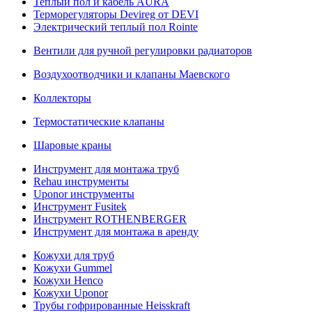
Теплый пол и кабель AURA
Терморегуляторы Devireg от DEVI
Электрический теплый пол Rointe
Вентили для ручной регулировки радиаторов
Воздухоотводчики и клапаны Маевского
Коллекторы
Термостатические клапаны
Шаровые краны
Инструмент для монтажа труб
Rehau инструменты
Uponor инструменты
Инструмент Fusitek
Инструмент ROTHENBERGER
Инструмент для монтажа в аренду
Кожухи для труб
Кожухи Gummel
Кожухи Henco
Кожухи Uponor
Трубы гофрированные Heisskraft