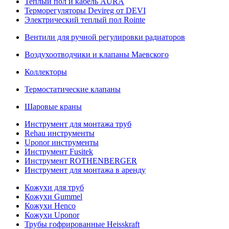
Теплый пол и кабель AURA
Терморегуляторы Devireg от DEVI
Электрический теплый пол Rointe
Вентили для ручной регулировки радиаторов
Воздухоотводчики и клапаны Маевского
Коллекторы
Термостатические клапаны
Шаровые краны
Инструмент для монтажа труб
Rehau инструменты
Uponor инструменты
Инструмент Fusitek
Инструмент ROTHENBERGER
Инструмент для монтажа в аренду
Кожухи для труб
Кожухи Gummel
Кожухи Henco
Кожухи Uponor
Трубы гофрированные Heisskraft