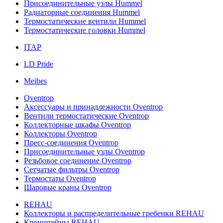
Присоединительные узлы Hummel
Радиаторные соединения Hummel
Термостатические вентили Hummel
Термостатические головки Hummel
ITAP
LD Pride
Meibes
Oventrop
Аксессуары и принадлежности Oventrop
Вентили термостатические Oventrop
Коллекторные шкафы Oventrop
Коллекторы Oventrop
Пресс-соединения Oventrop
Присоединительные узлы Oventrop
Резьбовое соединение Oventrop
Сетчатые фильтры Oventrop
Термостаты Oventrop
Шаровые краны Oventrop
REHAU
Коллекторы и распределительные гребенки REHAU
Кронштейны REHAU