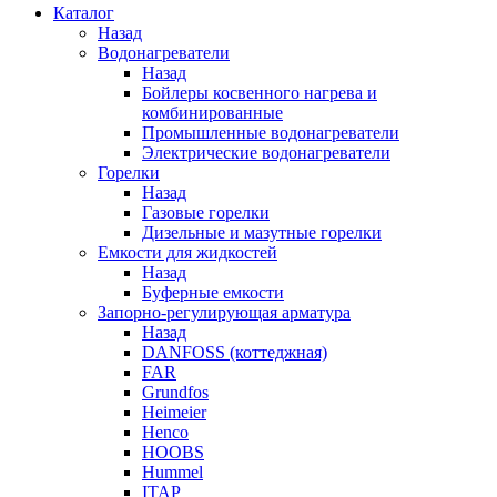
Каталог
Назад
Водонагреватели
Назад
Бойлеры косвенного нагрева и
комбинированные
Промышленные водонагреватели
Электрические водонагреватели
Горелки
Назад
Газовые горелки
Дизельные и мазутные горелки
Емкости для жидкостей
Назад
Буферные емкости
Запорно-регулирующая арматура
Назад
DANFOSS (коттеджная)
FAR
Grundfos
Heimeier
Henco
HOOBS
Hummel
ITAP