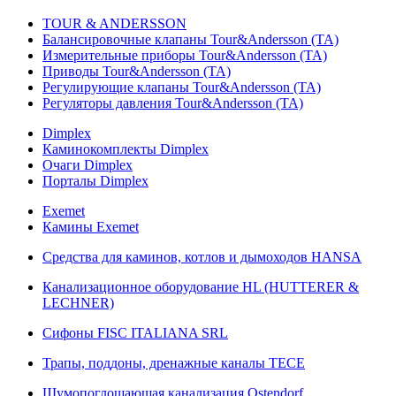
TOUR & ANDERSSON
Балансировочные клапаны Tour&Andersson (TA)
Измерительные приборы Tour&Andersson (TA)
Приводы Tour&Andersson (TA)
Регулирующие клапаны Tour&Andersson (TA)
Регуляторы давления Tour&Andersson (TA)
Dimplex
Каминокомплекты Dimplex
Очаги Dimplex
Порталы Dimplex
Exemet
Камины Exemet
Средства для каминов, котлов и дымоходов HANSA
Канализационное оборудование HL (HUTTERER &
LECHNER)
Сифоны FISC ITALIANA SRL
Трапы, поддоны, дренажные каналы TECE
Шумопоглощающая канализация Ostendorf