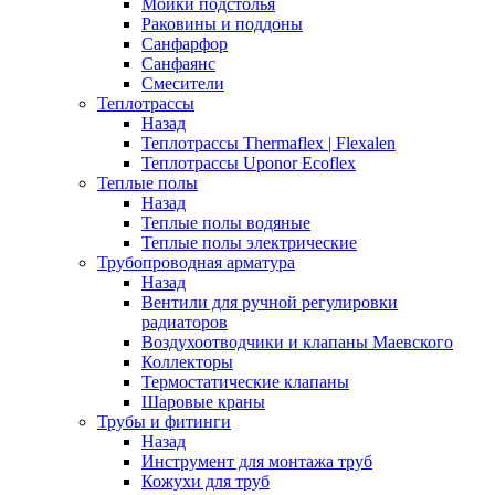
Мойки подстолья
Раковины и поддоны
Санфарфор
Санфаянс
Смесители
Теплотрассы
Назад
Теплотрассы Thermaflex | Flexalen
Теплотрассы Uponor Ecoflex
Теплые полы
Назад
Теплые полы водяные
Теплые полы электрические
Трубопроводная арматура
Назад
Вентили для ручной регулировки
радиаторов
Воздухоотводчики и клапаны Маевского
Коллекторы
Термостатические клапаны
Шаровые краны
Трубы и фитинги
Назад
Инструмент для монтажа труб
Кожухи для труб