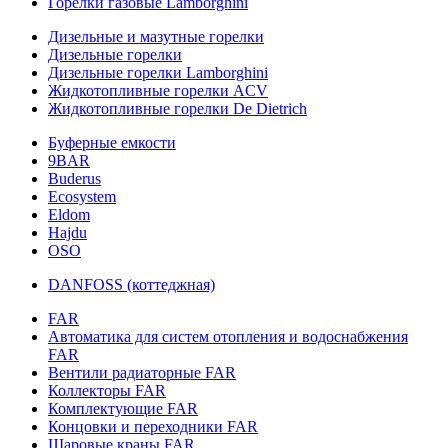
Горелки газовые Lamborghini
Дизельные и мазутные горелки
Дизельные горелки
Дизельные горелки Lamborghini
Жидкотопливные горелки ACV
Жидкотопливные горелки De Dietrich
Буферные емкости
9BAR
Buderus
Ecosystem
Eldom
Hajdu
OSO
DANFOSS (коттеджная)
FAR
Автоматика для систем отопления и водоснабжения
FAR
Вентили радиаторные FAR
Коллекторы FAR
Комплектующие FAR
Концовки и переходники FAR
Шаровые краны FAR