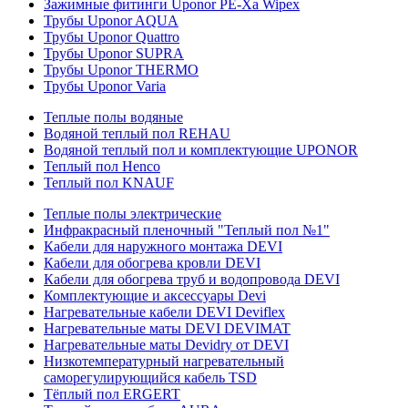
Зажимные фитинги Uponor PE-Xa Wipex
Трубы Uponor AQUA
Трубы Uponor Quattro
Трубы Uponor SUPRA
Трубы Uponor THERMO
Трубы Uponor Varia
Теплые полы водяные
Водяной теплый пол REHAU
Водяной теплый пол и комплектующие UPONOR
Теплый пол Henco
Теплый пол KNAUF
Теплые полы электрические
Инфракрасный пленочный "Теплый пол №1"
Кабели для наружного монтажа DEVI
Кабели для обогрева кровли DEVI
Кабели для обогрева труб и водопровода DEVI
Комплектующие и аксессуары Devi
Нагревательные кабели DEVI Deviflex
Нагревательные маты DEVI DEVIMAT
Нагревательные маты Devidry от DEVI
Низкотемпературный нагревательный
саморегулирующийся кабель TSD
Тёплый пол ERGERT