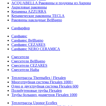
ACQUABELLA Раковины и поддоны из Акрона
Акриловые раковины
Керамика AZZURRA
Керамические раковины TECLA
Раковины накладные BelBagno
Санфарфор
Санфаянс
Санфаянс BelBagno
Санфаянс CEZARES
Санфаянс NERO CERAMICA
Смесители
Смесители BelBagno
Смесители CEZARES
Смесители Haiba
Теплотрассы Thermaflex | Flexalen
Многотрубная система Flexalen 1000+
Одно и двухтрубная система Flexalen 600
Полибутеновые трубы Flexalen
Трубы больших диаметров Flexalen 1000
Теплотрассы Uponor Ecoflex