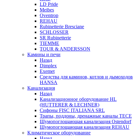
LD Pride
Meibes
Oventrop
REHAU
Rubinetterie Bresciane
SCHLOSSER
SR Rubinetterie
TIEMME
TOUR & ANDERSSON
Камины и печи
Назад
Dimplex
Exemet
Средства для каминов, котлов и дымоходов
HANSA
Канализация
Назад
Канализационное оборудование HL
(HUTTERER & LECHNER)
Сифоны FISC ITALIANA SRL
Трапы, поддоны, дренажные каналы TECE
Шумопоглощающая канализация Ostendorf
Шумопоглощающая канализация REHAU
Климатическое оборудование
Назад