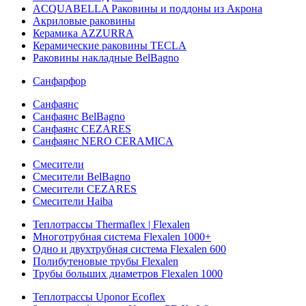
ACQUABELLA Раковины и поддоны из Акрона
Акриловые раковины
Керамика AZZURRA
Керамические раковины TECLA
Раковины накладные BelBagno
Санфарфор
Санфаянс
Санфаянс BelBagno
Санфаянс CEZARES
Санфаянс NERO CERAMICA
Смесители
Смесители BelBagno
Смесители CEZARES
Смесители Haiba
Теплотрассы Thermaflex | Flexalen
Многотрубная система Flexalen 1000+
Одно и двухтрубная система Flexalen 600
Полибутеновые трубы Flexalen
Трубы больших диаметров Flexalen 1000
Теплотрассы Uponor Ecoflex