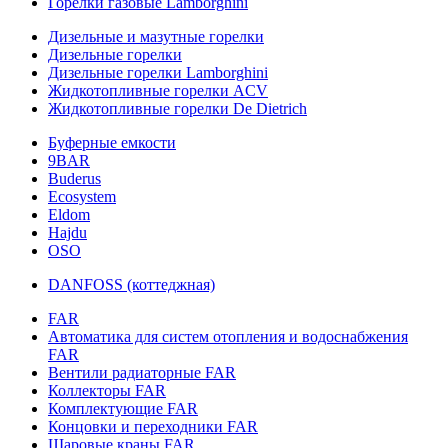
Горелки газовые Lamborghini
Дизельные и мазутные горелки
Дизельные горелки
Дизельные горелки Lamborghini
Жидкотопливные горелки ACV
Жидкотопливные горелки De Dietrich
Буферные емкости
9BAR
Buderus
Ecosystem
Eldom
Hajdu
OSO
DANFOSS (коттеджная)
FAR
Автоматика для систем отопления и водоснабжения
FAR
Вентили радиаторные FAR
Коллекторы FAR
Комплектующие FAR
Концовки и переходники FAR
Шаровые краны FAR