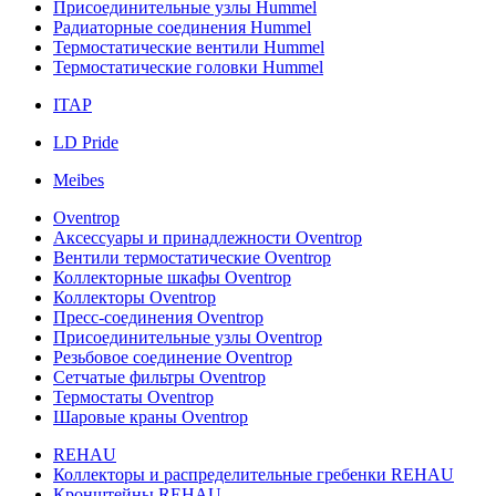
Присоединительные узлы Hummel
Радиаторные соединения Hummel
Термостатические вентили Hummel
Термостатические головки Hummel
ITAP
LD Pride
Meibes
Oventrop
Аксессуары и принадлежности Oventrop
Вентили термостатические Oventrop
Коллекторные шкафы Oventrop
Коллекторы Oventrop
Пресс-соединения Oventrop
Присоединительные узлы Oventrop
Резьбовое соединение Oventrop
Сетчатые фильтры Oventrop
Термостаты Oventrop
Шаровые краны Oventrop
REHAU
Коллекторы и распределительные гребенки REHAU
Кронштейны REHAU