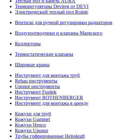
Теплый пол и кабель AURA
Терморегуляторы Devireg от DEVI
Электрический теплый пол Rointe
Вентили для ручной регулировки радиаторов
Воздухоотводчики и клапаны Маевского
Коллекторы
Термостатические клапаны
Шаровые краны
Инструмент для монтажа труб
Rehau инструменты
Uponor инструменты
Инструмент Fusitek
Инструмент ROTHENBERGER
Инструмент для монтажа в аренду
Кожухи для труб
Кожухи Gummel
Кожухи Henco
Кожухи Uponor
Трубы гофрированные Heisskraft