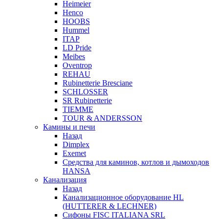
Heimeier
Henco
HOOBS
Hummel
ITAP
LD Pride
Meibes
Oventrop
REHAU
Rubinetterie Bresciane
SCHLOSSER
SR Rubinetterie
TIEMME
TOUR & ANDERSSON
Камины и печи
Назад
Dimplex
Exemet
Средства для каминов, котлов и дымоходов
HANSA
Канализация
Назад
Канализационное оборудование HL
(HUTTERER & LECHNER)
Сифоны FISC ITALIANA SRL