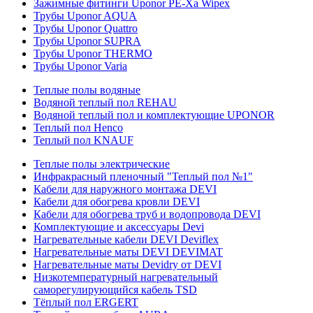
Зажимные фитинги Uponor PE-Xa Wipex
Трубы Uponor AQUA
Трубы Uponor Quattro
Трубы Uponor SUPRA
Трубы Uponor THERMO
Трубы Uponor Varia
Теплые полы водяные
Водяной теплый пол REHAU
Водяной теплый пол и комплектующие UPONOR
Теплый пол Henco
Теплый пол KNAUF
Теплые полы электрические
Инфракрасный пленочный "Теплый пол №1"
Кабели для наружного монтажа DEVI
Кабели для обогрева кровли DEVI
Кабели для обогрева труб и водопровода DEVI
Комплектующие и аксессуары Devi
Нагревательные кабели DEVI Deviflex
Нагревательные маты DEVI DEVIMAT
Нагревательные маты Devidry от DEVI
Низкотемпературный нагревательный
саморегулирующийся кабель TSD
Тёплый пол ERGERT