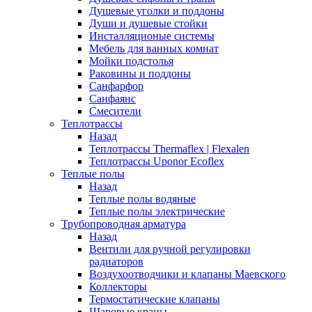
Душевые уголки и поддоны
Души и душевые стойки
Инсталляционые системы
Мебель для ванных комнат
Мойки подстолья
Раковины и поддоны
Санфарфор
Санфаянс
Смесители
Теплотрассы
Назад
Теплотрассы Thermaflex | Flexalen
Теплотрассы Uponor Ecoflex
Теплые полы
Назад
Теплые полы водяные
Теплые полы электрические
Трубопроводная арматура
Назад
Вентили для ручной регулировки
радиаторов
Воздухоотводчики и клапаны Маевского
Коллекторы
Термостатические клапаны
Шаровые краны