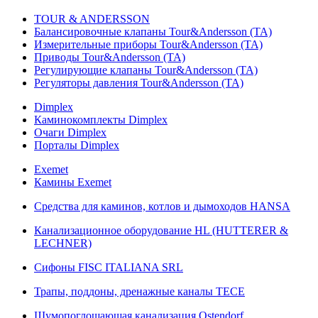
TOUR & ANDERSSON
Балансировочные клапаны Tour&Andersson (TA)
Измерительные приборы Tour&Andersson (TA)
Приводы Tour&Andersson (TA)
Регулирующие клапаны Tour&Andersson (TA)
Регуляторы давления Tour&Andersson (TA)
Dimplex
Каминокомплекты Dimplex
Очаги Dimplex
Порталы Dimplex
Exemet
Камины Exemet
Средства для каминов, котлов и дымоходов HANSA
Канализационное оборудование HL (HUTTERER &
LECHNER)
Сифоны FISC ITALIANA SRL
Трапы, поддоны, дренажные каналы TECE
Шумопоглощающая канализация Ostendorf