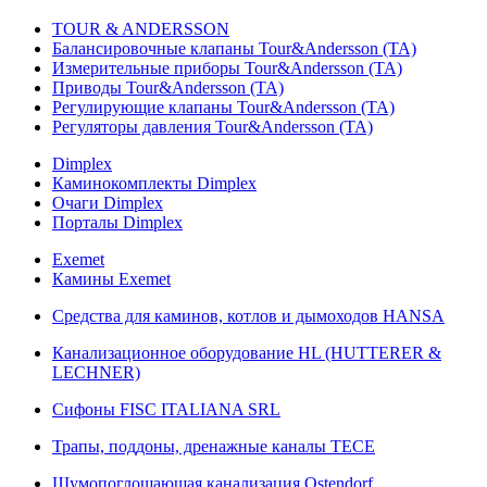
TOUR & ANDERSSON
Балансировочные клапаны Tour&Andersson (TA)
Измерительные приборы Tour&Andersson (TA)
Приводы Tour&Andersson (TA)
Регулирующие клапаны Tour&Andersson (TA)
Регуляторы давления Tour&Andersson (TA)
Dimplex
Каминокомплекты Dimplex
Очаги Dimplex
Порталы Dimplex
Exemet
Камины Exemet
Средства для каминов, котлов и дымоходов HANSA
Канализационное оборудование HL (HUTTERER &
LECHNER)
Сифоны FISC ITALIANA SRL
Трапы, поддоны, дренажные каналы TECE
Шумопоглощающая канализация Ostendorf