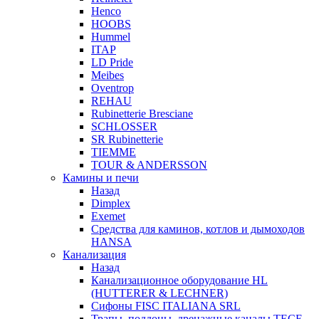
Henco
HOOBS
Hummel
ITAP
LD Pride
Meibes
Oventrop
REHAU
Rubinetterie Bresciane
SCHLOSSER
SR Rubinetterie
TIEMME
TOUR & ANDERSSON
Камины и печи
Назад
Dimplex
Exemet
Средства для каминов, котлов и дымоходов
HANSA
Канализация
Назад
Канализационное оборудование HL
(HUTTERER & LECHNER)
Сифоны FISC ITALIANA SRL
Трапы, поддоны, дренажные каналы TECE