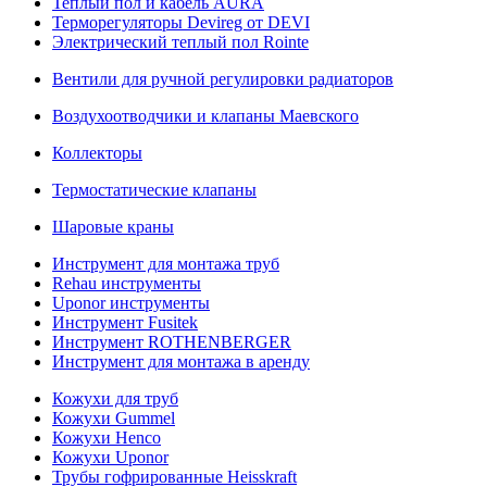
Теплый пол и кабель AURA
Терморегуляторы Devireg от DEVI
Электрический теплый пол Rointe
Вентили для ручной регулировки радиаторов
Воздухоотводчики и клапаны Маевского
Коллекторы
Термостатические клапаны
Шаровые краны
Инструмент для монтажа труб
Rehau инструменты
Uponor инструменты
Инструмент Fusitek
Инструмент ROTHENBERGER
Инструмент для монтажа в аренду
Кожухи для труб
Кожухи Gummel
Кожухи Henco
Кожухи Uponor
Трубы гофрированные Heisskraft