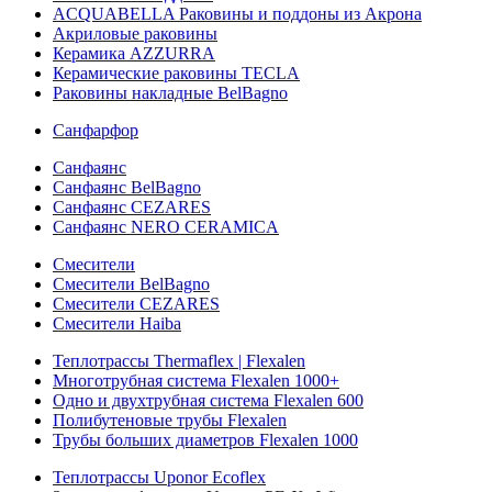
ACQUABELLA Раковины и поддоны из Акрона
Акриловые раковины
Керамика AZZURRA
Керамические раковины TECLA
Раковины накладные BelBagno
Санфарфор
Санфаянс
Санфаянс BelBagno
Санфаянс CEZARES
Санфаянс NERO CERAMICA
Смесители
Смесители BelBagno
Смесители CEZARES
Смесители Haiba
Теплотрассы Thermaflex | Flexalen
Многотрубная система Flexalen 1000+
Одно и двухтрубная система Flexalen 600
Полибутеновые трубы Flexalen
Трубы больших диаметров Flexalen 1000
Теплотрассы Uponor Ecoflex