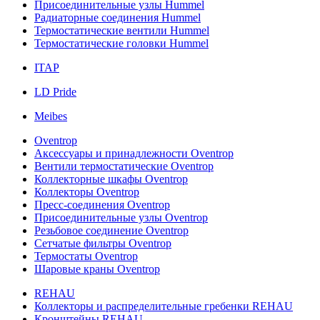
Присоединительные узлы Hummel
Радиаторные соединения Hummel
Термостатические вентили Hummel
Термостатические головки Hummel
ITAP
LD Pride
Meibes
Oventrop
Аксессуары и принадлежности Oventrop
Вентили термостатические Oventrop
Коллекторные шкафы Oventrop
Коллекторы Oventrop
Пресс-соединения Oventrop
Присоединительные узлы Oventrop
Резьбовое соединение Oventrop
Сетчатые фильтры Oventrop
Термостаты Oventrop
Шаровые краны Oventrop
REHAU
Коллекторы и распределительные гребенки REHAU
Кронштейны REHAU