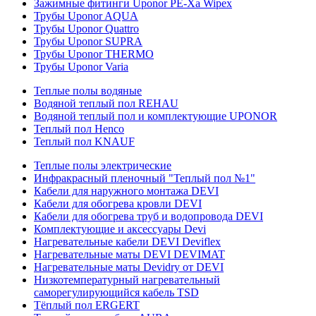
Зажимные фитинги Uponor PE-Xa Wipex
Трубы Uponor AQUA
Трубы Uponor Quattro
Трубы Uponor SUPRA
Трубы Uponor THERMO
Трубы Uponor Varia
Теплые полы водяные
Водяной теплый пол REHAU
Водяной теплый пол и комплектующие UPONOR
Теплый пол Henco
Теплый пол KNAUF
Теплые полы электрические
Инфракрасный пленочный "Теплый пол №1"
Кабели для наружного монтажа DEVI
Кабели для обогрева кровли DEVI
Кабели для обогрева труб и водопровода DEVI
Комплектующие и аксессуары Devi
Нагревательные кабели DEVI Deviflex
Нагревательные маты DEVI DEVIMAT
Нагревательные маты Devidry от DEVI
Низкотемпературный нагревательный
саморегулирующийся кабель TSD
Тёплый пол ERGERT