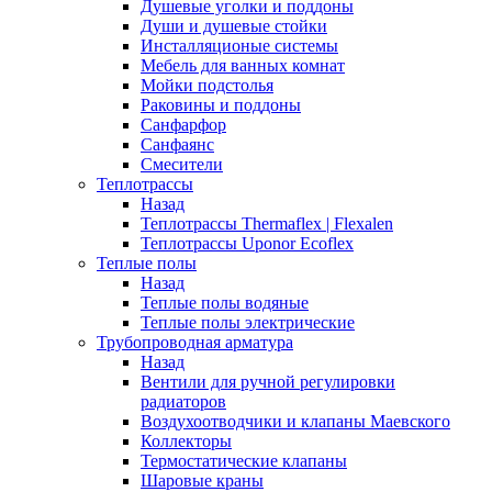
Душевые уголки и поддоны
Души и душевые стойки
Инсталляционые системы
Мебель для ванных комнат
Мойки подстолья
Раковины и поддоны
Санфарфор
Санфаянс
Смесители
Теплотрассы
Назад
Теплотрассы Thermaflex | Flexalen
Теплотрассы Uponor Ecoflex
Теплые полы
Назад
Теплые полы водяные
Теплые полы электрические
Трубопроводная арматура
Назад
Вентили для ручной регулировки
радиаторов
Воздухоотводчики и клапаны Маевского
Коллекторы
Термостатические клапаны
Шаровые краны