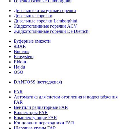
Горелки газовые Lamborghini
Дизельные и мазутные горелки
Дизельные горелки
Дизельные горелки Lamborghini
Жидкотопливные горелки ACV
Жидкотопливные горелки De Dietrich
Буферные емкости
9BAR
Buderus
Ecosystem
Eldom
Hajdu
OSO
DANFOSS (коттеджная)
FAR
Автоматика для систем отопления и водоснабжения
FAR
Вентили радиаторные FAR
Коллекторы FAR
Комплектующие FAR
Концовки и переходники FAR
Шаровые краны FAR