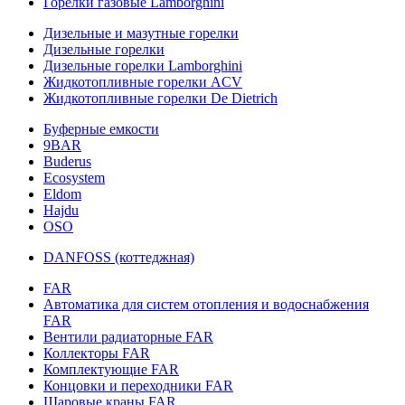
Горелки газовые Lamborghini
Дизельные и мазутные горелки
Дизельные горелки
Дизельные горелки Lamborghini
Жидкотопливные горелки ACV
Жидкотопливные горелки De Dietrich
Буферные емкости
9BAR
Buderus
Ecosystem
Eldom
Hajdu
OSO
DANFOSS (коттеджная)
FAR
Автоматика для систем отопления и водоснабжения
FAR
Вентили радиаторные FAR
Коллекторы FAR
Комплектующие FAR
Концовки и переходники FAR
Шаровые краны FAR