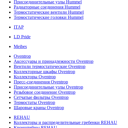
Присоединительные узлы Hummel
Радиаторные соединения Hummel
Термостатические вентили Hummel
Термостатические головки Hummel
ITAP
LD Pride
Meibes
Oventrop
Аксессуары и принадлежности Oventrop
Вентили термостатические Oventrop
Коллекторные шкафы Oventrop
Коллекторы Oventrop
Пресс-соединения Oventrop
Присоединительные узлы Oventrop
Резьбовое соединение Oventrop
Сетчатые фильтры Oventrop
Термостаты Oventrop
Шаровые краны Oventrop
REHAU
Коллекторы и распределительные гребенки REHAU
Кронштейны REHAU