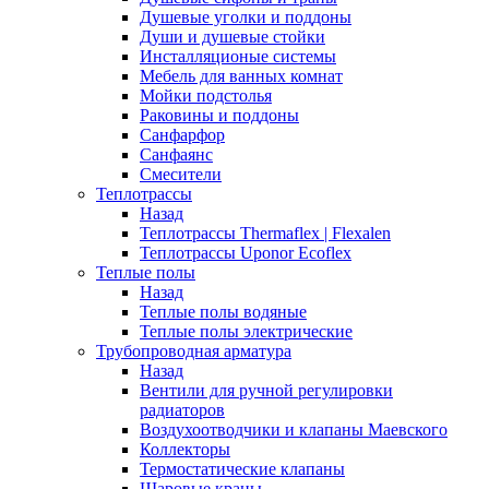
Душевые уголки и поддоны
Души и душевые стойки
Инсталляционые системы
Мебель для ванных комнат
Мойки подстолья
Раковины и поддоны
Санфарфор
Санфаянс
Смесители
Теплотрассы
Назад
Теплотрассы Thermaflex | Flexalen
Теплотрассы Uponor Ecoflex
Теплые полы
Назад
Теплые полы водяные
Теплые полы электрические
Трубопроводная арматура
Назад
Вентили для ручной регулировки
радиаторов
Воздухоотводчики и клапаны Маевского
Коллекторы
Термостатические клапаны
Шаровые краны