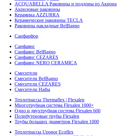
ACQUABELLA Раковины и поддоны из Акрона
Акриловые раковины
Керамика AZZURRA
Керамические раковины TECLA
Раковины накладные BelBagno
Санфарфор
Санфаянс
Санфаянс BelBagno
Санфаянс CEZARES
Санфаянс NERO CERAMICA
Смесители
Смесители BelBagno
Смесители CEZARES
Смесители Haiba
Теплотрассы Thermaflex | Flexalen
Многотрубная система Flexalen 1000+
Одно и двухтрубная система Flexalen 600
Полибутеновые трубы Flexalen
Трубы больших диаметров Flexalen 1000
Теплотрассы Uponor Ecoflex