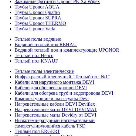
Зажимные фитинги Uponor PE-Xa Wipex
Трубы Uponor AQUA
Трубы Uponor Quattro
Трубы Uponor SUPRA
Трубы Uponor THERMO
Трубы Uponor Varia
Теплые полы водяные
Водяной теплый пол REHAU
Водяной теплый пол и комплектующие UPONOR
Теплый пол Henco
Теплый пол KNAUF
Теплые полы электрические
Инфракрасный пленочный "Теплый пол №1"
Кабели для наружного монтажа DEVI
Кабели для обогрева кровли DEVI
Кабели для обогрева труб и водопровода DEVI
Комплектующие и аксессуары Devi
Нагревательные кабели DEVI Deviflex
Нагревательные маты DEVI DEVIMAT
Нагревательные маты Devidry от DEVI
Низкотемпературный нагревательный
саморегулирующийся кабель TSD
Тёплый пол ERGERT