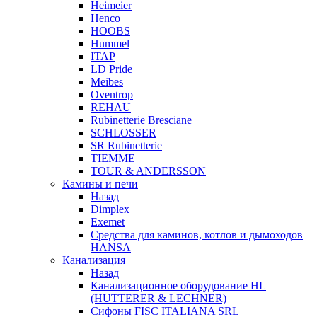
Heimeier
Henco
HOOBS
Hummel
ITAP
LD Pride
Meibes
Oventrop
REHAU
Rubinetterie Bresciane
SCHLOSSER
SR Rubinetterie
TIEMME
TOUR & ANDERSSON
Камины и печи
Назад
Dimplex
Exemet
Средства для каминов, котлов и дымоходов
HANSA
Канализация
Назад
Канализационное оборудование HL
(HUTTERER & LECHNER)
Сифоны FISC ITALIANA SRL