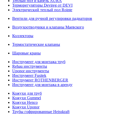
Теплый пол и кабель AURA
Терморегуляторы Devireg от DEVI
Электрический теплый пол Rointe
Вентили для ручной регулировки радиаторов
Воздухоотводчики и клапаны Маевского
Коллекторы
Термостатические клапаны
Шаровые краны
Инструмент для монтажа труб
Rehau инструменты
Uponor инструменты
Инструмент Fusitek
Инструмент ROTHENBERGER
Инструмент для монтажа в аренду
Кожухи для труб
Кожухи Gummel
Кожухи Henco
Кожухи Uponor
Трубы гофрированные Heisskraft