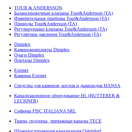
TOUR & ANDERSSON
Балансировочные клапаны Tour&Andersson (TA)
Измерительные приборы Tour&Andersson (TA)
Приводы Tour&Andersson (TA)
Регулирующие клапаны Tour&Andersson (TA)
Регуляторы давления Tour&Andersson (TA)
Dimplex
Каминокомплекты Dimplex
Очаги Dimplex
Порталы Dimplex
Exemet
Камины Exemet
Средства для каминов, котлов и дымоходов HANSA
Канализационное оборудование HL (HUTTERER &
LECHNER)
Сифоны FISC ITALIANA SRL
Трапы, поддоны, дренажные каналы TECE
Шумопоглощающая канализация Ostendorf