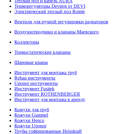
Теплый пол и кабель AURA
Терморегуляторы Devireg от DEVI
Электрический теплый пол Rointe
Вентили для ручной регулировки радиаторов
Воздухоотводчики и клапаны Маевского
Коллекторы
Термостатические клапаны
Шаровые краны
Инструмент для монтажа труб
Rehau инструменты
Uponor инструменты
Инструмент Fusitek
Инструмент ROTHENBERGER
Инструмент для монтажа в аренду
Кожухи для труб
Кожухи Gummel
Кожухи Henco
Кожухи Uponor
Трубы гофрированные Heisskraft