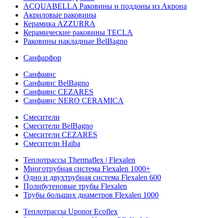
ACQUABELLA Раковины и поддоны из Акрона
Акриловые раковины
Керамика AZZURRA
Керамические раковины TECLA
Раковины накладные BelBagno
Санфарфор
Санфаянс
Санфаянс BelBagno
Санфаянс CEZARES
Санфаянс NERO CERAMICA
Смесители
Смесители BelBagno
Смесители CEZARES
Смесители Haiba
Теплотрассы Thermaflex | Flexalen
Многотрубная система Flexalen 1000+
Одно и двухтрубная система Flexalen 600
Полибутеновые трубы Flexalen
Трубы больших диаметров Flexalen 1000
Теплотрассы Uponor Ecoflex