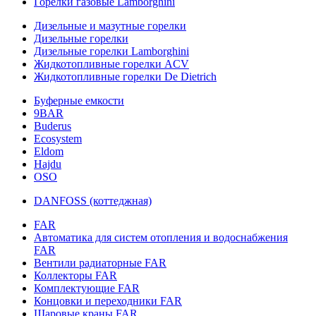
Горелки газовые Lamborghini
Дизельные и мазутные горелки
Дизельные горелки
Дизельные горелки Lamborghini
Жидкотопливные горелки ACV
Жидкотопливные горелки De Dietrich
Буферные емкости
9BAR
Buderus
Ecosystem
Eldom
Hajdu
OSO
DANFOSS (коттеджная)
FAR
Автоматика для систем отопления и водоснабжения
FAR
Вентили радиаторные FAR
Коллекторы FAR
Комплектующие FAR
Концовки и переходники FAR
Шаровые краны FAR