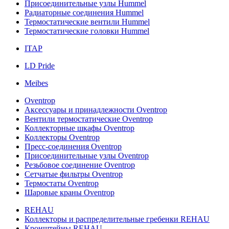
Присоединительные узлы Hummel
Радиаторные соединения Hummel
Термостатические вентили Hummel
Термостатические головки Hummel
ITAP
LD Pride
Meibes
Oventrop
Аксессуары и принадлежности Oventrop
Вентили термостатические Oventrop
Коллекторные шкафы Oventrop
Коллекторы Oventrop
Пресс-соединения Oventrop
Присоединительные узлы Oventrop
Резьбовое соединение Oventrop
Сетчатые фильтры Oventrop
Термостаты Oventrop
Шаровые краны Oventrop
REHAU
Коллекторы и распределительные гребенки REHAU
Кронштейны REHAU