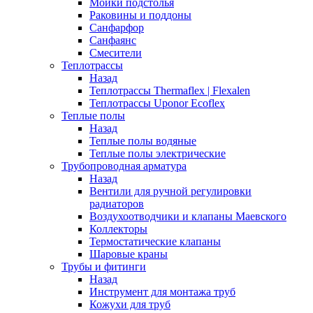
Мойки подстолья
Раковины и поддоны
Санфарфор
Санфаянс
Смесители
Теплотрассы
Назад
Теплотрассы Thermaflex | Flexalen
Теплотрассы Uponor Ecoflex
Теплые полы
Назад
Теплые полы водяные
Теплые полы электрические
Трубопроводная арматура
Назад
Вентили для ручной регулировки
радиаторов
Воздухоотводчики и клапаны Маевского
Коллекторы
Термостатические клапаны
Шаровые краны
Трубы и фитинги
Назад
Инструмент для монтажа труб
Кожухи для труб