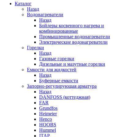
Каталог
Назад
Водонагреватели
Назад
Бойлеры косвенного нагрева и
комбинированные
Промышленные водонагреватели
Электрические водонагреватели
Горелки
Назад
Газовые горелки
Дизельные и мазутные горелки
Емкости для жидкостей
Назад
Буферные емкости
Запорно-регулирующая арматура
Назад
DANFOSS (коттеджная)
FAR
Grundfos
Heimeier
Henco
HOOBS
Hummel
ITAP