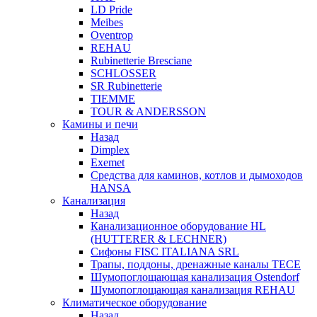
LD Pride
Meibes
Oventrop
REHAU
Rubinetterie Bresciane
SCHLOSSER
SR Rubinetterie
TIEMME
TOUR & ANDERSSON
Камины и печи
Назад
Dimplex
Exemet
Средства для каминов, котлов и дымоходов
HANSA
Канализация
Назад
Канализационное оборудование HL
(HUTTERER & LECHNER)
Сифоны FISC ITALIANA SRL
Трапы, поддоны, дренажные каналы TECE
Шумопоглощающая канализация Ostendorf
Шумопоглощающая канализация REHAU
Климатическое оборудование
Назад