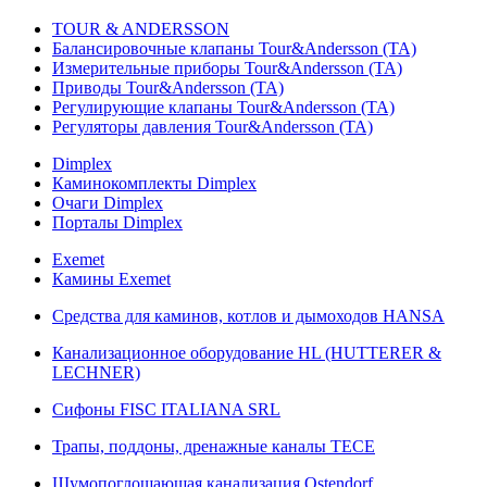
TOUR & ANDERSSON
Балансировочные клапаны Tour&Andersson (TA)
Измерительные приборы Tour&Andersson (TA)
Приводы Tour&Andersson (TA)
Регулирующие клапаны Tour&Andersson (TA)
Регуляторы давления Tour&Andersson (TA)
Dimplex
Каминокомплекты Dimplex
Очаги Dimplex
Порталы Dimplex
Exemet
Камины Exemet
Средства для каминов, котлов и дымоходов HANSA
Канализационное оборудование HL (HUTTERER &
LECHNER)
Сифоны FISC ITALIANA SRL
Трапы, поддоны, дренажные каналы TECE
Шумопоглощающая канализация Ostendorf