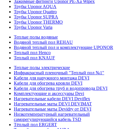
Зажимные фитинги Uponor PE-Xa Wipex
Трубы Uponor AQUA
Трубы Uponor Quattro
Трубы Uponor SUPRA
Трубы Uponor THERMO
Трубы Uponor Varia
Теплые полы водяные
Водяной теплый пол REHAU
Водяной теплый пол и комплектующие UPONOR
Теплый пол Henco
Теплый пол KNAUF
Теплые полы электрические
Инфракрасный пленочный "Теплый пол №1"
Кабели для наружного монтажа DEVI
Кабели для обогрева кровли DEVI
Кабели для обогрева труб и водопровода DEVI
Комплектующие и аксессуары Devi
Нагревательные кабели DEVI Deviflex
Нагревательные маты DEVI DEVIMAT
Нагревательные маты Devidry от DEVI
Низкотемпературный нагревательный
саморегулирующийся кабель TSD
Тёплый пол ERGERT