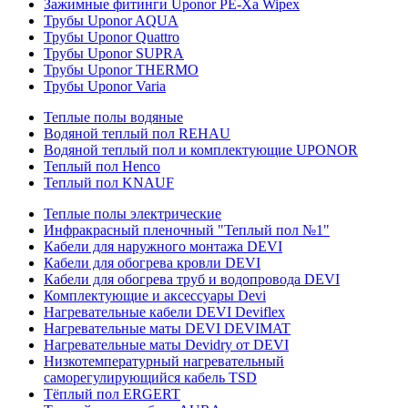
Зажимные фитинги Uponor PE-Xa Wipex
Трубы Uponor AQUA
Трубы Uponor Quattro
Трубы Uponor SUPRA
Трубы Uponor THERMO
Трубы Uponor Varia
Теплые полы водяные
Водяной теплый пол REHAU
Водяной теплый пол и комплектующие UPONOR
Теплый пол Henco
Теплый пол KNAUF
Теплые полы электрические
Инфракрасный пленочный "Теплый пол №1"
Кабели для наружного монтажа DEVI
Кабели для обогрева кровли DEVI
Кабели для обогрева труб и водопровода DEVI
Комплектующие и аксессуары Devi
Нагревательные кабели DEVI Deviflex
Нагревательные маты DEVI DEVIMAT
Нагревательные маты Devidry от DEVI
Низкотемпературный нагревательный
саморегулирующийся кабель TSD
Тёплый пол ERGERT