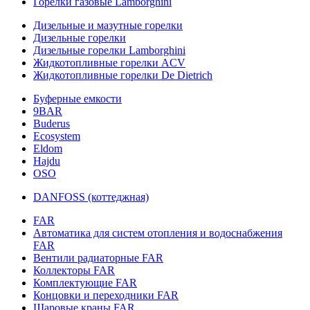
Горелки газовые Lamborghini
Дизельные и мазутные горелки
Дизельные горелки
Дизельные горелки Lamborghini
Жидкотопливные горелки ACV
Жидкотопливные горелки De Dietrich
Буферные емкости
9BAR
Buderus
Ecosystem
Eldom
Hajdu
OSO
DANFOSS (коттеджная)
FAR
Автоматика для систем отопления и водоснабжения
FAR
Вентили радиаторные FAR
Коллекторы FAR
Комплектующие FAR
Концовки и переходники FAR
Шаровые краны FAR