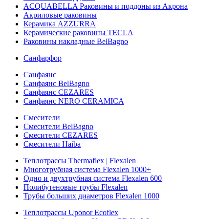
ACQUABELLA Раковины и поддоны из Акрона
Акриловые раковины
Керамика AZZURRA
Керамические раковины TECLA
Раковины накладные BelBagno
Санфарфор
Санфаянс
Санфаянс BelBagno
Санфаянс CEZARES
Санфаянс NERO CERAMICA
Смесители
Смесители BelBagno
Смесители CEZARES
Смесители Haiba
Теплотрассы Thermaflex | Flexalen
Многотрубная система Flexalen 1000+
Одно и двухтрубная система Flexalen 600
Полибутеновые трубы Flexalen
Трубы больших диаметров Flexalen 1000
Теплотрассы Uponor Ecoflex