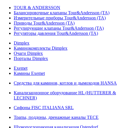
TOUR & ANDERSSON
Балансировочные клапаны Tour&Andersson (TA)
Измерительные приборы Tour&Andersson (TA)
Приводы Tour&Andersson (TA)
Регулирующие клапаны Tour&Andersson (TA)
Регуляторы давления Tour&Andersson (TA)
Dimplex
Каминокомплекты Dimplex
Очаги Dimplex
Порталы Dimplex
Exemet
Камины Exemet
Средства для каминов, котлов и дымоходов HANSA
Канализационное оборудование HL (HUTTERER &
LECHNER)
Сифоны FISC ITALIANA SRL
Трапы, поддоны, дренажные каналы TECE
Шумопоглощающая канализация Ostendorf