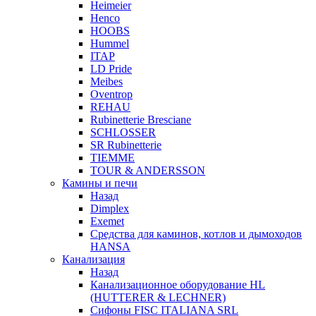
Heimeier
Henco
HOOBS
Hummel
ITAP
LD Pride
Meibes
Oventrop
REHAU
Rubinetterie Bresciane
SCHLOSSER
SR Rubinetterie
TIEMME
TOUR & ANDERSSON
Камины и печи
Назад
Dimplex
Exemet
Средства для каминов, котлов и дымоходов
HANSA
Канализация
Назад
Канализационное оборудование HL
(HUTTERER & LECHNER)
Сифоны FISC ITALIANA SRL