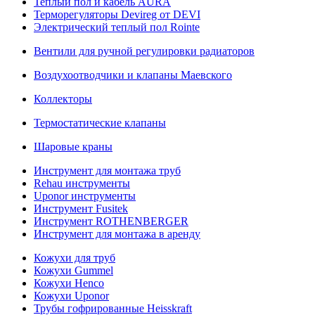
Теплый пол и кабель AURA
Терморегуляторы Devireg от DEVI
Электрический теплый пол Rointe
Вентили для ручной регулировки радиаторов
Воздухоотводчики и клапаны Маевского
Коллекторы
Термостатические клапаны
Шаровые краны
Инструмент для монтажа труб
Rehau инструменты
Uponor инструменты
Инструмент Fusitek
Инструмент ROTHENBERGER
Инструмент для монтажа в аренду
Кожухи для труб
Кожухи Gummel
Кожухи Henco
Кожухи Uponor
Трубы гофрированные Heisskraft