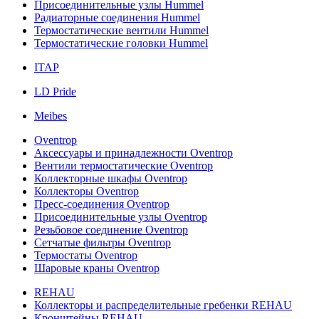
Присоединительные узлы Hummel
Радиаторные соединения Hummel
Термостатические вентили Hummel
Термостатические головки Hummel
ITAP
LD Pride
Meibes
Oventrop
Аксессуары и принадлежности Oventrop
Вентили термостатические Oventrop
Коллекторные шкафы Oventrop
Коллекторы Oventrop
Пресс-соединения Oventrop
Присоединительные узлы Oventrop
Резьбовое соединение Oventrop
Сетчатые фильтры Oventrop
Термостаты Oventrop
Шаровые краны Oventrop
REHAU
Коллекторы и распределительные гребенки REHAU
Кронштейны REHAU