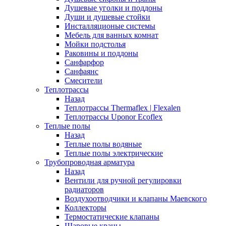
Душевые уголки и поддоны
Души и душевые стойки
Инсталляционые системы
Мебель для ванных комнат
Мойки подстолья
Раковины и поддоны
Санфарфор
Санфаянс
Смесители
Теплотрассы
Назад
Теплотрассы Thermaflex | Flexalen
Теплотрассы Uponor Ecoflex
Теплые полы
Назад
Теплые полы водяные
Теплые полы электрические
Трубопроводная арматура
Назад
Вентили для ручной регулировки
радиаторов
Воздухоотводчики и клапаны Маевского
Коллекторы
Термостатические клапаны
Шаровые краны