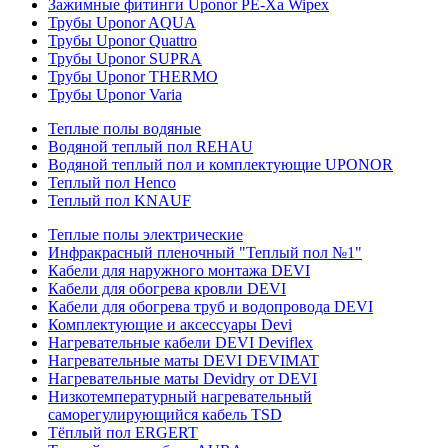
Зажимные фитинги Uponor PE-Xa Wipex
Трубы Uponor AQUA
Трубы Uponor Quattro
Трубы Uponor SUPRA
Трубы Uponor THERMO
Трубы Uponor Varia
Теплые полы водяные
Водяной теплый пол REHAU
Водяной теплый пол и комплектующие UPONOR
Теплый пол Henco
Теплый пол KNAUF
Теплые полы электрические
Инфракрасный пленочный "Теплый пол №1"
Кабели для наружного монтажа DEVI
Кабели для обогрева кровли DEVI
Кабели для обогрева труб и водопровода DEVI
Комплектующие и аксессуары Devi
Нагревательные кабели DEVI Deviflex
Нагревательные маты DEVI DEVIMAT
Нагревательные маты Devidry от DEVI
Низкотемпературный нагревательный
саморегулирующийся кабель TSD
Тёплый пол ERGERT