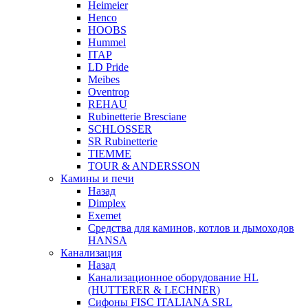
Heimeier
Henco
HOOBS
Hummel
ITAP
LD Pride
Meibes
Oventrop
REHAU
Rubinetterie Bresciane
SCHLOSSER
SR Rubinetterie
TIEMME
TOUR & ANDERSSON
Камины и печи
Назад
Dimplex
Exemet
Средства для каминов, котлов и дымоходов
HANSA
Канализация
Назад
Канализационное оборудование HL
(HUTTERER & LECHNER)
Сифоны FISC ITALIANA SRL