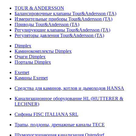
TOUR & ANDERSSON
Балансировочные клапаны Tour&Andersson (TA)
Измерительные приборы Tour&Andersson (TA)
Приводы Tour&Andersson (TA)
Регулирующие клапаны Tour&Andersson (TA)
Регуляторы давления Tour&Andersson (TA)
Dimplex
Каминокомплекты Dimplex
Очаги Dimplex
Порталы Dimplex
Exemet
Камины Exemet
Средства для каминов, котлов и дымоходов HANSA
Канализационное оборудование HL (HUTTERER &
LECHNER)
Сифоны FISC ITALIANA SRL
Трапы, поддоны, дренажные каналы TECE
Шумопоглощающая канализация Ostendorf