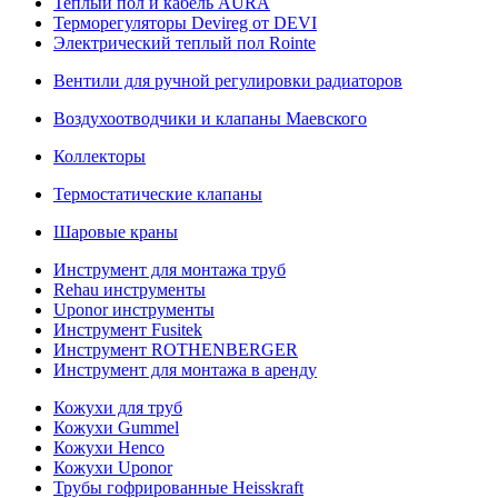
Теплый пол и кабель AURA
Терморегуляторы Devireg от DEVI
Электрический теплый пол Rointe
Вентили для ручной регулировки радиаторов
Воздухоотводчики и клапаны Маевского
Коллекторы
Термостатические клапаны
Шаровые краны
Инструмент для монтажа труб
Rehau инструменты
Uponor инструменты
Инструмент Fusitek
Инструмент ROTHENBERGER
Инструмент для монтажа в аренду
Кожухи для труб
Кожухи Gummel
Кожухи Henco
Кожухи Uponor
Трубы гофрированные Heisskraft