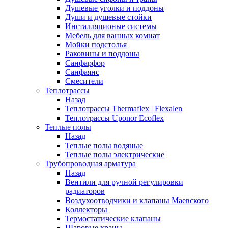
Душевые уголки и поддоны
Души и душевые стойки
Инсталляционые системы
Мебель для ванных комнат
Мойки подстолья
Раковины и поддоны
Санфарфор
Санфаянс
Смесители
Теплотрассы
Назад
Теплотрассы Thermaflex | Flexalen
Теплотрассы Uponor Ecoflex
Теплые полы
Назад
Теплые полы водяные
Теплые полы электрические
Трубопроводная арматура
Назад
Вентили для ручной регулировки
радиаторов
Воздухоотводчики и клапаны Маевского
Коллекторы
Термостатические клапаны
Шаровые краны