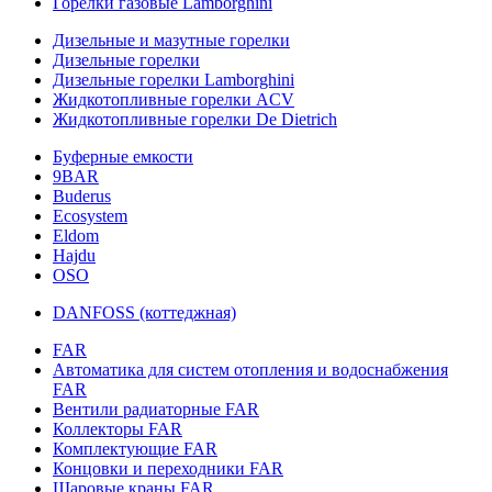
Горелки газовые Lamborghini
Дизельные и мазутные горелки
Дизельные горелки
Дизельные горелки Lamborghini
Жидкотопливные горелки ACV
Жидкотопливные горелки De Dietrich
Буферные емкости
9BAR
Buderus
Ecosystem
Eldom
Hajdu
OSO
DANFOSS (коттеджная)
FAR
Автоматика для систем отопления и водоснабжения
FAR
Вентили радиаторные FAR
Коллекторы FAR
Комплектующие FAR
Концовки и переходники FAR
Шаровые краны FAR