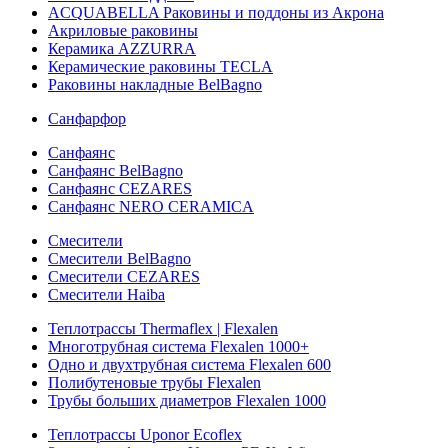
ACQUABELLA Раковины и поддоны из Акрона
Акриловые раковины
Керамика AZZURRA
Керамические раковины TECLA
Раковины накладные BelBagno
Санфарфор
Санфаянс
Санфаянс BelBagno
Санфаянс CEZARES
Санфаянс NERO CERAMICA
Смесители
Смесители BelBagno
Смесители CEZARES
Смесители Haiba
Теплотрассы Thermaflex | Flexalen
Многотрубная система Flexalen 1000+
Одно и двухтрубная система Flexalen 600
Полибутеновые трубы Flexalen
Трубы больших диаметров Flexalen 1000
Теплотрассы Uponor Ecoflex