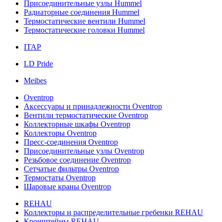
Присоединительные узлы Hummel
Радиаторные соединения Hummel
Термостатические вентили Hummel
Термостатические головки Hummel
ITAP
LD Pride
Meibes
Oventrop
Аксессуары и принадлежности Oventrop
Вентили термостатические Oventrop
Коллекторные шкафы Oventrop
Коллекторы Oventrop
Пресс-соединения Oventrop
Присоединительные узлы Oventrop
Резьбовое соединение Oventrop
Сетчатые фильтры Oventrop
Термостаты Oventrop
Шаровые краны Oventrop
REHAU
Коллекторы и распределительные гребенки REHAU
Кронштейны REHAU