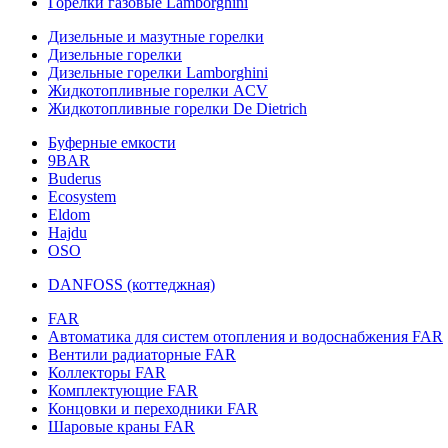
Горелки газовые Lamborghini
Дизельные и мазутные горелки
Дизельные горелки
Дизельные горелки Lamborghini
Жидкотопливные горелки ACV
Жидкотопливные горелки De Dietrich
Буферные емкости
9BAR
Buderus
Ecosystem
Eldom
Hajdu
OSO
DANFOSS (коттеджная)
FAR
Автоматика для систем отопления и водоснабжения FAR
Вентили радиаторные FAR
Коллекторы FAR
Комплектующие FAR
Концовки и переходники FAR
Шаровые краны FAR