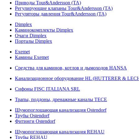
Приводы Tour&Andersson (TA)
Регулирующие клапаны Tour&Andersson (TA)
Регуляторы давления Tour&Andersson (TA)
Dimplex
Каминокомплекты Dimplex
Очаги Dimplex
Порталы Dimplex
Exemet
Камины Exemet
Средства для каминов, котлов и дымоходов HANSA
Канализационное оборудование HL (HUTTERER & LE
Сифоны FISC ITALIANA SRL
Трапы, поддоны, дренажные каналы TECE
Шумопоглощающая канализация Ostendorf
Трубы Ostendorf
Фитинги Ostendorf
Шумопоглощающая канализация REHAU
Трубы REHAU