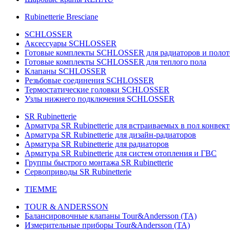
Rubinetterie Bresciane
SCHLOSSER
Аксессуары SCHLOSSER
Готовые комплекты SCHLOSSER для радиаторов и поло
Готовые комплекты SCHLOSSER для теплого пола
Клапаны SCHLOSSER
Резьбовые соединения SCHLOSSER
Термостатические головки SCHLOSSER
Узлы нижнего подключения SCHLOSSER
SR Rubinetterie
Арматура SR Rubinetterie для встраиваемых в пол конвек
Арматура SR Rubinetterie для дизайн-радиаторов
Арматура SR Rubinetterie для радиаторов
Арматура SR Rubinetterie для систем отопления и ГВС
Группы быстрого монтажа SR Rubinetterie
Сервоприводы SR Rubinetterie
TIEMME
TOUR & ANDERSSON
Балансировочные клапаны Tour&Andersson (TA)
Измерительные приборы Tour&Andersson (TA)