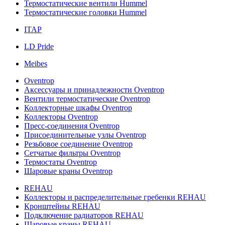
Термостатические вентили Hummel
Термостатические головки Hummel
ITAP
LD Pride
Meibes
Oventrop
Аксессуары и принадлежности Oventrop
Вентили термостатические Oventrop
Коллекторные шкафы Oventrop
Коллекторы Oventrop
Пресс-соединения Oventrop
Присоединительные узлы Oventrop
Резьбовое соединение Oventrop
Сетчатые фильтры Oventrop
Термостаты Oventrop
Шаровые краны Oventrop
REHAU
Коллекторы и распределительные гребенки REHAU
Кронштейны REHAU
Подключение радиаторов REHAU
Шаровые краны REHAU