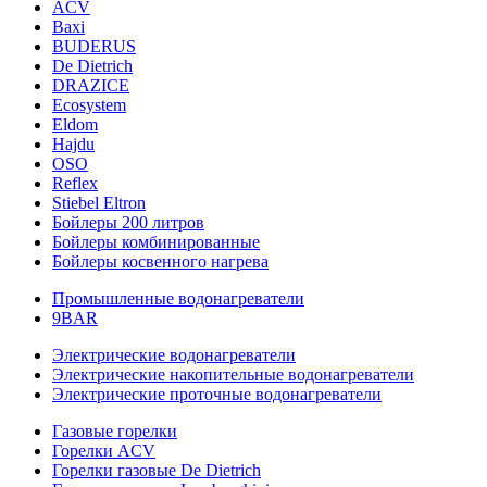
ACV
Baxi
BUDERUS
De Dietrich
DRAZICE
Ecosystem
Eldom
Hajdu
OSO
Reflex
Stiebel Eltron
Бойлеры 200 литров
Бойлеры комбинированные
Бойлеры косвенного нагрева
Промышленные водонагреватели
9BAR
Электрические водонагреватели
Электрические накопительные водонагреватели
Электрические проточные водонагреватели
Газовые горелки
Горелки ACV
Горелки газовые De Dietrich