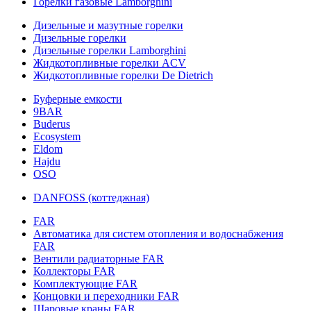
Горелки газовые Lamborghini
Дизельные и мазутные горелки
Дизельные горелки
Дизельные горелки Lamborghini
Жидкотопливные горелки ACV
Жидкотопливные горелки De Dietrich
Буферные емкости
9BAR
Buderus
Ecosystem
Eldom
Hajdu
OSO
DANFOSS (коттеджная)
FAR
Автоматика для систем отопления и водоснабжения
FAR
Вентили радиаторные FAR
Коллекторы FAR
Комплектующие FAR
Концовки и переходники FAR
Шаровые краны FAR