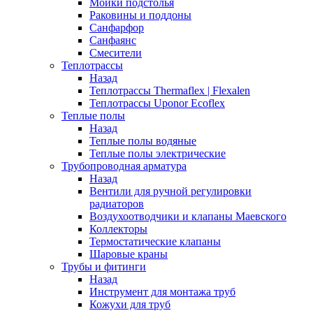
Мойки подстолья
Раковины и поддоны
Санфарфор
Санфаянс
Смесители
Теплотрассы
Назад
Теплотрассы Thermaflex | Flexalen
Теплотрассы Uponor Ecoflex
Теплые полы
Назад
Теплые полы водяные
Теплые полы электрические
Трубопроводная арматура
Назад
Вентили для ручной регулировки
радиаторов
Воздухоотводчики и клапаны Маевского
Коллекторы
Термостатические клапаны
Шаровые краны
Трубы и фитинги
Назад
Инструмент для монтажа труб
Кожухи для труб