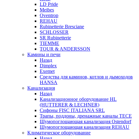
LD Pride
Meibes
Oventrop
REHAU
Rubinetterie Bresciane
SCHLOSSER
SR Rubinetterie
TIEMME
TOUR & ANDERSSON
Камины и печи
Назад
Dimplex
Exemet
Средства для каминов, котлов и дымоходов
HANSA
Канализация
Назад
Канализационное оборудование HL
(HUTTERER & LECHNER)
Сифоны FISC ITALIANA SRL
Трапы, поддоны, дренажные каналы TECE
Шумопоглощающая канализация Ostendorf
Шумопоглощающая канализация REHAU
Климатическое оборудование
Назад