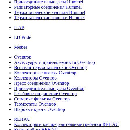
Присоединительные узлы Hummel
Радиаторные соединения Hummel
Термостатические вентили Hummel
Термостатические головки Hummel
ITAP
LD Pride
Meibes
Oventrop
Аксессуары и принадлежности Oventrop
Вентили термостатические Oventrop
Коллекторные шкафы Oventrop
Коллекторы Oventrop
Пресс-соединения Oventrop
Присоединительные узлы Oventrop
Резьбовое соединение Oventrop
Сетчатые фильтры Oventrop
Термостаты Oventrop
Шаровые краны Oventrop
REHAU
Коллекторы и распределительные гребенки REHAU
Кронштейны REHAU