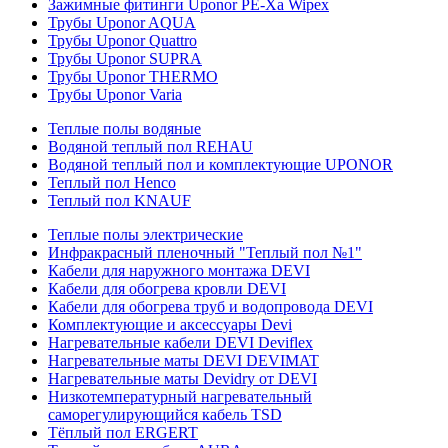
Зажимные фитинги Uponor PE-Xa Wipex
Трубы Uponor AQUA
Трубы Uponor Quattro
Трубы Uponor SUPRA
Трубы Uponor THERMO
Трубы Uponor Varia
Теплые полы водяные
Водяной теплый пол REHAU
Водяной теплый пол и комплектующие UPONOR
Теплый пол Henco
Теплый пол KNAUF
Теплые полы электрические
Инфракрасный пленочный "Теплый пол №1"
Кабели для наружного монтажа DEVI
Кабели для обогрева кровли DEVI
Кабели для обогрева труб и водопровода DEVI
Комплектующие и аксессуары Devi
Нагревательные кабели DEVI Deviflex
Нагревательные маты DEVI DEVIMAT
Нагревательные маты Devidry от DEVI
Низкотемпературный нагревательный
саморегулирующийся кабель TSD
Тёплый пол ERGERT