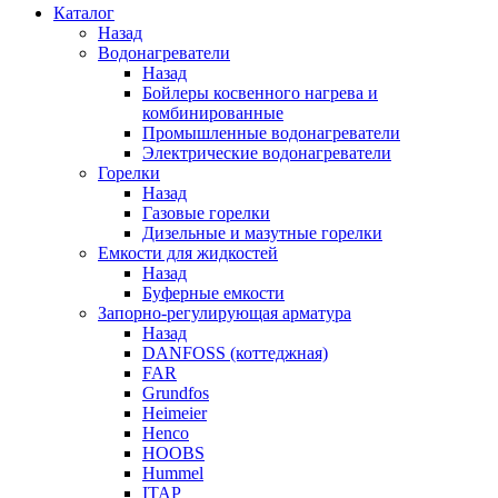
Каталог
Назад
Водонагреватели
Назад
Бойлеры косвенного нагрева и
комбинированные
Промышленные водонагреватели
Электрические водонагреватели
Горелки
Назад
Газовые горелки
Дизельные и мазутные горелки
Емкости для жидкостей
Назад
Буферные емкости
Запорно-регулирующая арматура
Назад
DANFOSS (коттеджная)
FAR
Grundfos
Heimeier
Henco
HOOBS
Hummel
ITAP