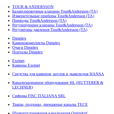
TOUR & ANDERSSON
Балансировочные клапаны Tour&Andersson (TA)
Измерительные приборы Tour&Andersson (TA)
Приводы Tour&Andersson (TA)
Регулирующие клапаны Tour&Andersson (TA)
Регуляторы давления Tour&Andersson (TA)
Dimplex
Каминокомплекты Dimplex
Очаги Dimplex
Порталы Dimplex
Exemet
Камины Exemet
Средства для каминов, котлов и дымоходов HANSA
Канализационное оборудование HL (HUTTERER &
LECHNER)
Сифоны FISC ITALIANA SRL
Трапы, поддоны, дренажные каналы TECE
Шумопоглощающая канализация Ostendorf