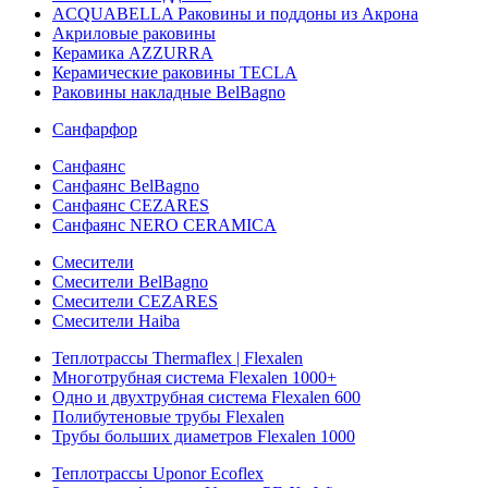
ACQUABELLA Раковины и поддоны из Акрона
Акриловые раковины
Керамика AZZURRA
Керамические раковины TECLA
Раковины накладные BelBagno
Санфарфор
Санфаянс
Санфаянс BelBagno
Санфаянс CEZARES
Санфаянс NERO CERAMICA
Смесители
Смесители BelBagno
Смесители CEZARES
Смесители Haiba
Теплотрассы Thermaflex | Flexalen
Многотрубная система Flexalen 1000+
Одно и двухтрубная система Flexalen 600
Полибутеновые трубы Flexalen
Трубы больших диаметров Flexalen 1000
Теплотрассы Uponor Ecoflex