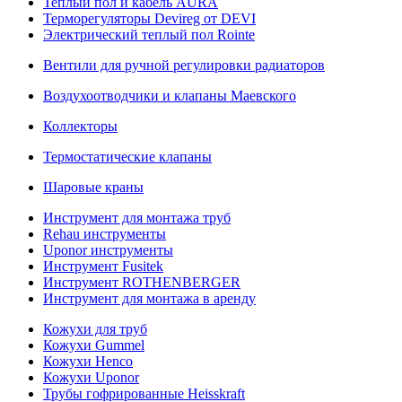
Теплый пол и кабель AURA
Терморегуляторы Devireg от DEVI
Электрический теплый пол Rointe
Вентили для ручной регулировки радиаторов
Воздухоотводчики и клапаны Маевского
Коллекторы
Термостатические клапаны
Шаровые краны
Инструмент для монтажа труб
Rehau инструменты
Uponor инструменты
Инструмент Fusitek
Инструмент ROTHENBERGER
Инструмент для монтажа в аренду
Кожухи для труб
Кожухи Gummel
Кожухи Henco
Кожухи Uponor
Трубы гофрированные Heisskraft