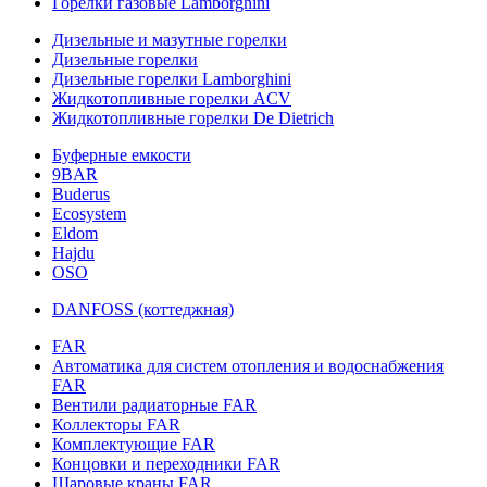
Горелки газовые Lamborghini
Дизельные и мазутные горелки
Дизельные горелки
Дизельные горелки Lamborghini
Жидкотопливные горелки ACV
Жидкотопливные горелки De Dietrich
Буферные емкости
9BAR
Buderus
Ecosystem
Eldom
Hajdu
OSO
DANFOSS (коттеджная)
FAR
Автоматика для систем отопления и водоснабжения
FAR
Вентили радиаторные FAR
Коллекторы FAR
Комплектующие FAR
Концовки и переходники FAR
Шаровые краны FAR