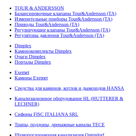
TOUR & ANDERSSON
Балансировочные клапаны Tour&Andersson (TA)
Измерительные приборы Tour&Andersson (TA)
Приводы Tour&Andersson (TA)
Регулирующие клапаны Tour&Andersson (TA)
Регуляторы давления Tour&Andersson (TA)
Dimplex
Каминокомплекты Dimplex
Очаги Dimplex
Порталы Dimplex
Exemet
Камины Exemet
Средства для каминов, котлов и дымоходов HANSA
Канализационное оборудование HL (HUTTERER &
LECHNER)
Сифоны FISC ITALIANA SRL
Трапы, поддоны, дренажные каналы TECE
Шумопоглощающая канализация Ostendorf