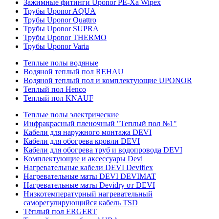
Зажимные фитинги Uponor PE-Xa Wipex
Трубы Uponor AQUA
Трубы Uponor Quattro
Трубы Uponor SUPRA
Трубы Uponor THERMO
Трубы Uponor Varia
Теплые полы водяные
Водяной теплый пол REHAU
Водяной теплый пол и комплектующие UPONOR
Теплый пол Henco
Теплый пол KNAUF
Теплые полы электрические
Инфракрасный пленочный "Теплый пол №1"
Кабели для наружного монтажа DEVI
Кабели для обогрева кровли DEVI
Кабели для обогрева труб и водопровода DEVI
Комплектующие и аксессуары Devi
Нагревательные кабели DEVI Deviflex
Нагревательные маты DEVI DEVIMAT
Нагревательные маты Devidry от DEVI
Низкотемпературный нагревательный
саморегулирующийся кабель TSD
Тёплый пол ERGERT