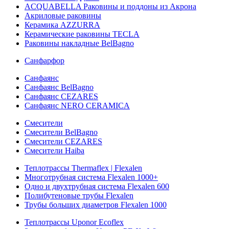
ACQUABELLA Раковины и поддоны из Акрона
Акриловые раковины
Керамика AZZURRA
Керамические раковины TECLA
Раковины накладные BelBagno
Санфарфор
Санфаянс
Санфаянс BelBagno
Санфаянс CEZARES
Санфаянс NERO CERAMICA
Смесители
Смесители BelBagno
Смесители CEZARES
Смесители Haiba
Теплотрассы Thermaflex | Flexalen
Многотрубная система Flexalen 1000+
Одно и двухтрубная система Flexalen 600
Полибутеновые трубы Flexalen
Трубы больших диаметров Flexalen 1000
Теплотрассы Uponor Ecoflex