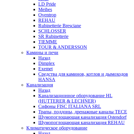
LD Pride
Meibes
Oventrop
REHAU
Rubinetterie Bresciane
SCHLOSSER
SR Rubinetterie
TIEMME
TOUR & ANDERSSON
Камины и печи
Назад
Dimplex
Exemet
Средства для каминов, котлов и дымоходов
HANSA
Канализация
Назад
Канализационное оборудование HL
(HUTTERER & LECHNER)
Сифоны FISC ITALIANA SRL
Трапы, поддоны, дренажные каналы TECE
Шумопоглощающая канализация Ostendorf
Шумопоглощающая канализация REHAU
Климатическое оборудование
Назад