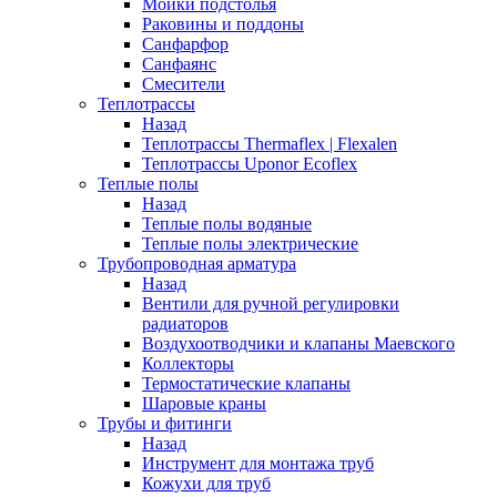
Мойки подстолья
Раковины и поддоны
Санфарфор
Санфаянс
Смесители
Теплотрассы
Назад
Теплотрассы Thermaflex | Flexalen
Теплотрассы Uponor Ecoflex
Теплые полы
Назад
Теплые полы водяные
Теплые полы электрические
Трубопроводная арматура
Назад
Вентили для ручной регулировки
радиаторов
Воздухоотводчики и клапаны Маевского
Коллекторы
Термостатические клапаны
Шаровые краны
Трубы и фитинги
Назад
Инструмент для монтажа труб
Кожухи для труб