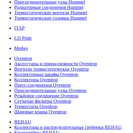
Присоединительные узлы Hummel
Радиаторные соединения Hummel
Термостатические вентили Hummel
Термостатические головки Hummel
ITAP
LD Pride
Meibes
Oventrop
Аксессуары и принадлежности Oventrop
Вентили термостатические Oventrop
Коллекторные шкафы Oventrop
Коллекторы Oventrop
Пресс-соединения Oventrop
Присоединительные узлы Oventrop
Резьбовое соединение Oventrop
Сетчатые фильтры Oventrop
Термостаты Oventrop
Шаровые краны Oventrop
REHAU
Коллекторы и распределительные гребенки REHAU
Кронштейны REHAU