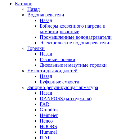
Каталог
Назад
Водонагреватели
Назад
Бойлеры косвенного нагрева и
комбинированные
Промышленные водонагреватели
Электрические водонагреватели
Горелки
Назад
Газовые горелки
Дизельные и мазутные горелки
Емкости для жидкостей
Назад
Буферные емкости
Запорно-регулирующая арматура
Назад
DANFOSS (коттеджная)
FAR
Grundfos
Heimeier
Henco
HOOBS
Hummel
ITAP