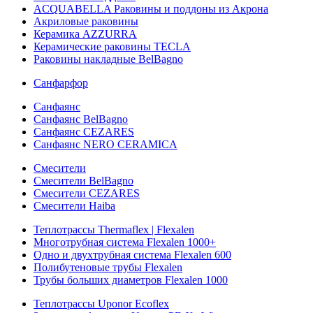
ACQUABELLA Раковины и поддоны из Акрона
Акриловые раковины
Керамика AZZURRA
Керамические раковины TECLA
Раковины накладные BelBagno
Санфарфор
Санфаянс
Санфаянс BelBagno
Санфаянс CEZARES
Санфаянс NERO CERAMICA
Смесители
Смесители BelBagno
Смесители CEZARES
Смесители Haiba
Теплотрассы Thermaflex | Flexalen
Многотрубная система Flexalen 1000+
Одно и двухтрубная система Flexalen 600
Полибутеновые трубы Flexalen
Трубы больших диаметров Flexalen 1000
Теплотрассы Uponor Ecoflex