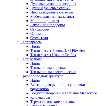
Душевые уголки и поддоны
Души и душевые стойки
Инсталляционые системы
Мебель для ванных комнат
Мойки подстолья
Раковины и поддоны
Санфарфор
Санфаянс
Смесители
Теплотрассы
Назад
Теплотрассы Thermaflex | Flexalen
Теплотрассы Uponor Ecoflex
Теплые полы
Назад
Теплые полы водяные
Теплые полы электрические
Трубопроводная арматура
Назад
Вентили для ручной регулировки
радиаторов
Воздухоотводчики и клапаны Маевского
Коллекторы
Термостатические клапаны
Шаровые краны