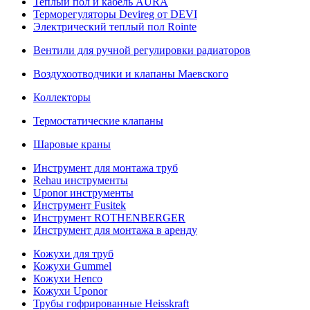
Теплый пол и кабель AURA
Терморегуляторы Devireg от DEVI
Электрический теплый пол Rointe
Вентили для ручной регулировки радиаторов
Воздухоотводчики и клапаны Маевского
Коллекторы
Термостатические клапаны
Шаровые краны
Инструмент для монтажа труб
Rehau инструменты
Uponor инструменты
Инструмент Fusitek
Инструмент ROTHENBERGER
Инструмент для монтажа в аренду
Кожухи для труб
Кожухи Gummel
Кожухи Henco
Кожухи Uponor
Трубы гофрированные Heisskraft