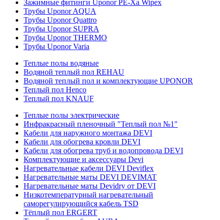
Зажимные фитинги Uponor PE-Xa Wipex
Трубы Uponor AQUA
Трубы Uponor Quattro
Трубы Uponor SUPRA
Трубы Uponor THERMO
Трубы Uponor Varia
Теплые полы водяные
Водяной теплый пол REHAU
Водяной теплый пол и комплектующие UPONOR
Теплый пол Henco
Теплый пол KNAUF
Теплые полы электрические
Инфракрасный пленочный "Теплый пол №1"
Кабели для наружного монтажа DEVI
Кабели для обогрева кровли DEVI
Кабели для обогрева труб и водопровода DEVI
Комплектующие и аксессуары Devi
Нагревательные кабели DEVI Deviflex
Нагревательные маты DEVI DEVIMAT
Нагревательные маты Devidry от DEVI
Низкотемпературный нагревательный
саморегулирующийся кабель TSD
Тёплый пол ERGERT