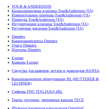
TOUR & ANDERSSON
Балансировочные клапаны Tour&Andersson (TA)
Измерительные приборы Tour&Andersson (TA)
Приводы Tour&Andersson (TA)
Регулирующие клапаны Tour&Andersson (TA)
Регуляторы давления Tour&Andersson (TA)
Dimplex
Каминокомплекты Dimplex
Очаги Dimplex
Порталы Dimplex
Exemet
Камины Exemet
Средства для каминов, котлов и дымоходов HANSA
Канализационное оборудование HL (HUTTERER &
LECHNER)
Сифоны FISC ITALIANA SRL
Трапы, поддоны, дренажные каналы TECE
Шумопоглощающая канализация Ostendorf