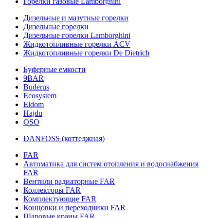
Горелки газовые Lamborghini
Дизельные и мазутные горелки
Дизельные горелки
Дизельные горелки Lamborghini
Жидкотопливные горелки ACV
Жидкотопливные горелки De Dietrich
Буферные емкости
9BAR
Buderus
Ecosystem
Eldom
Hajdu
OSO
DANFOSS (коттеджная)
FAR
Автоматика для систем отопления и водоснабжения
FAR
Вентили радиаторные FAR
Коллекторы FAR
Комплектующие FAR
Концовки и переходники FAR
Шаровые краны FAR