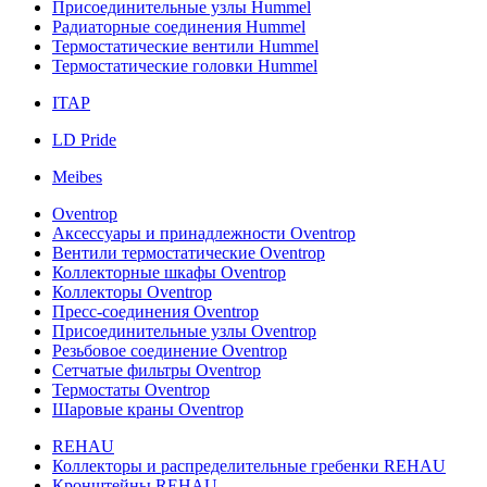
Присоединительные узлы Hummel
Радиаторные соединения Hummel
Термостатические вентили Hummel
Термостатические головки Hummel
ITAP
LD Pride
Meibes
Oventrop
Аксессуары и принадлежности Oventrop
Вентили термостатические Oventrop
Коллекторные шкафы Oventrop
Коллекторы Oventrop
Пресс-соединения Oventrop
Присоединительные узлы Oventrop
Резьбовое соединение Oventrop
Сетчатые фильтры Oventrop
Термостаты Oventrop
Шаровые краны Oventrop
REHAU
Коллекторы и распределительные гребенки REHAU
Кронштейны REHAU