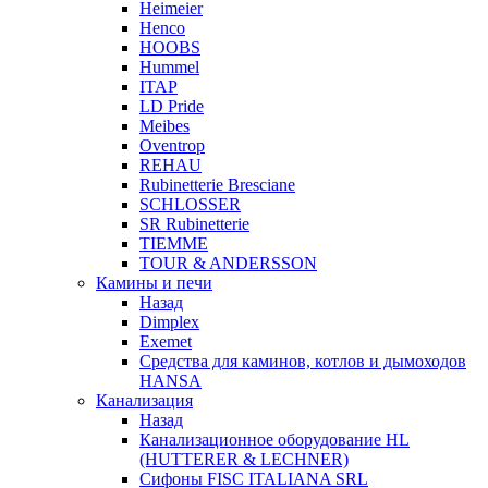
Heimeier
Henco
HOOBS
Hummel
ITAP
LD Pride
Meibes
Oventrop
REHAU
Rubinetterie Bresciane
SCHLOSSER
SR Rubinetterie
TIEMME
TOUR & ANDERSSON
Камины и печи
Назад
Dimplex
Exemet
Средства для каминов, котлов и дымоходов
HANSA
Канализация
Назад
Канализационное оборудование HL
(HUTTERER & LECHNER)
Сифоны FISC ITALIANA SRL